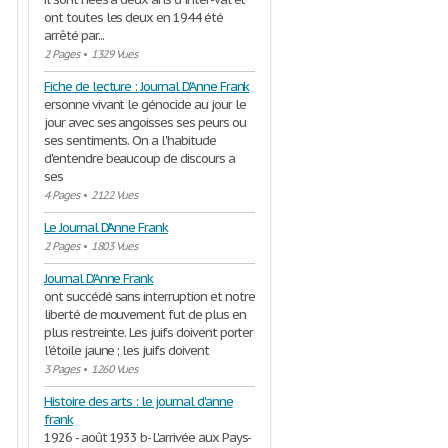
ont toutes les deux en 1944 été
arrêté par...
2 Pages
•
1329 Vues
Fiche de lecture : Journal D'Anne Frank
ersonne vivant le génocide au jour le
jour avec ses angoisses ses peurs ou
ses sentiments. On a l'habitude
d'entendre beaucoup de discours a
ses
4 Pages
•
2122 Vues
Le Journal D'Anne Frank
2 Pages
•
1803 Vues
Journal D'Anne Frank
ont succédé sans interruption et notre
liberté de mouvement fut de plus en
plus restreinte. Les juifs doivent porter
l'étoile jaune ; les juifs doivent
3 Pages
•
1260 Vues
Histoire des arts : le journal d'anne
frank
1926 - août 1933 b- L'arrivée aux Pays-