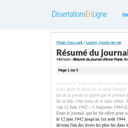
Di
Page d'accueil
/
Loisirs, mode de vie
Résumé du journa
Mémoire
: Résumé du journal d'Anne Frank.
Rec
Page 1 sur 5
ation nazis. Sept mois après son arres
jours après le décès de sa sœur Margot.
fin de la guerre et apprit que le journa
de sa fille, Otto tenta de le faire éditer
van 12 Juni 1942 – 1 Augustus 1944 (L'a
Dans le journal, qui lui fut offert pour
le 12 juin 1942 jusqu'au 1er août 1944. 
devenu l'un des livres les plus lus dans 