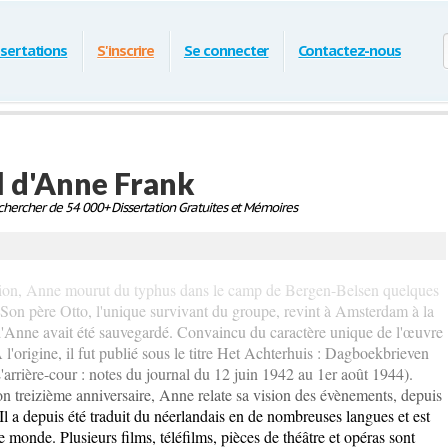
ssertations
S'inscrire
Se connecter
Contactez-nous
l d'Anne Frank
hercher de 54 000+ Dissertation Gratuites et Mémoires
tation, Anne mourut du typhus dans le camp de Bergen-Belsen quelques
 Son père Otto, l'unique survivant du groupe, revint à Amsterdam à la
l d'Anne avait été sauvegardé. Convaincu du caractère unique de l'œuvre
. À l'origine, il fut publié sous le titre Het Achterhuis : Dagboekbrieven
rrière-cour : notes du journal du 12 juin 1942 au 1er août 1944).
 son treizième anniversaire, Anne relate sa vision des évènements, depuis
Il a depuis été traduit du néerlandais en de nombreuses langues et est
le monde. Plusieurs films, téléfilms, pièces de théâtre et opéras sont