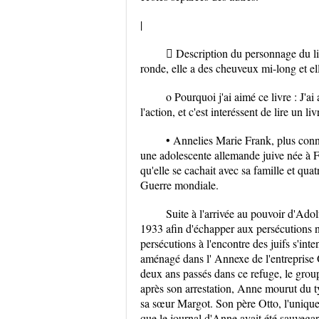
|
 Description du personnage du li
ronde, elle a des cheuveux mi-long et ell
o Pourquoi j'ai aimé ce livre : J'ai
l'action, et c'est interéssent de lire un l
• Annelies Marie Frank, plus conn
une adolescente allemande juive née à F
qu'elle se cachait avec sa famille et q
Guerre mondiale.
Suite à l'arrivée au pouvoir d'Ado
1933 afin d'échapper aux persécutions na
persécutions à l'encontre des juifs s'int
aménagé dans l' Annexe de l'entreprise 
deux ans passés dans ce refuge, le group
après son arrestation, Anne mourut du 
sa sœur Margot. Son père Otto, l'unique 
que le journal d'Anne avait été sauvegar