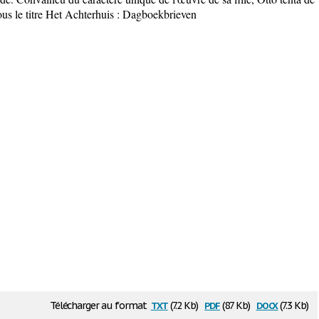
é sous le titre Het Achterhuis : Dagboekbrieven
txt
pdf
docx
Télécharger au format
(7.2 Kb)
(87 Kb)
(7.3 Kb)