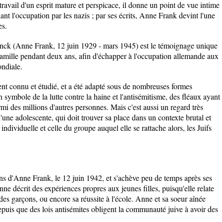
ravail d'un esprit mature et perspicace, il donne un point de vue intime
dant l'occupation par les nazis ; par ses écrits, Anne Frank devint l'une
es.
anck (Anne Frank, 12 juin 1929 - mars 1945) est le témoignage unique
famille pendant deux ans, afin d'échapper à l'occupation allemande aux
ndiale.
nt connu et étudié, et a été adapté sous de nombreuses formes
 symbole de la lutte contre la haine et l'antisémitisme, des fléaux ayant
mi des millions d'autres personnes. Mais c'est aussi un regard très
d'une adolescente, qui doit trouver sa place dans un contexte brutal et
individuelle et celle du groupe auquel elle se rattache alors, les Juifs
ns d'Anne Frank, le 12 juin 1942, et s'achève peu de temps après ses
ne décrit des expériences propres aux jeunes filles, puisqu'elle relate
des garçons, ou encore sa réussite à l'école. Anne et sa soeur aînée
epuis que des lois antisémites obligent la communauté juive à avoir des