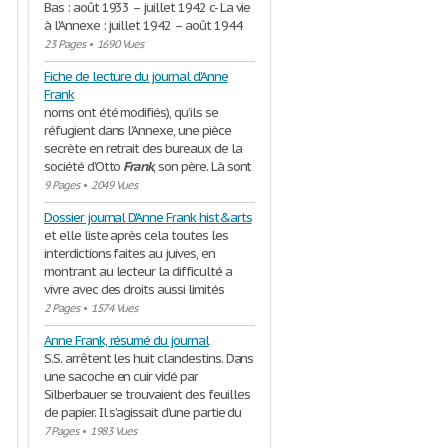
Bas : août 1933 – juillet 1942 c- La vie
à l'Annexe : juillet 1942 – août 1944
23 Pages
•
1690 Vues
Fiche de lecture du journal d'Anne
Frank
noms ont été modifiés), qu’ils se
réfugient dans l’Annexe, une pièce
secrète en retrait des bureaux de la
société d’Otto
Frank
, son père. Là sont
9 Pages
•
2049 Vues
Dossier journal D'Anne Frank hist&arts
et elle liste après cela toutes les
interdictions faites au juives, en
montrant au lecteur la difficulté a
vivre avec des droits aussi limités
2 Pages
•
1574 Vues
Anne Frank, résumé du journal
S.S. arrêtent les huit clandestins. Dans
une sacoche en cuir vidé par
Silberbauer se trouvaient des feuilles
de papier. Il s’agissait d’une partie du
7 Pages
•
1983 Vues