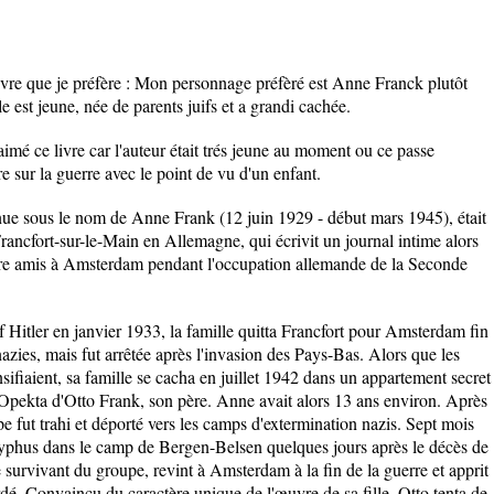
vre que je préfère : Mon personnage préfèré est Anne Franck plutôt
e est jeune, née de parents juifs et a grandi cachée.
 aimé ce livre car l'auteur était trés jeune au moment ou ce passe
ivre sur la guerre avec le point de vu d'un enfant.
ue sous le nom de Anne Frank (12 juin 1929 - début mars 1945), était
rancfort-sur-le-Main en Allemagne, qui écrivit un journal intime alors
uatre amis à Amsterdam pendant l'occupation allemande de la Seconde
lf Hitler en janvier 1933, la famille quitta Francfort pour Amsterdam fin
zies, mais fut arrêtée après l'invasion des Pays-Bas. Alors que les
ensifiaient, sa famille se cacha en juillet 1942 dans un appartement secret
Opekta d'Otto Frank, son père. Anne avait alors 13 ans environ. Après
e fut trahi et déporté vers les camps d'extermination nazis. Sept mois
typhus dans le camp de Bergen-Belsen quelques jours après le décès de
survivant du groupe, revint à Amsterdam à la fin de la guerre et apprit
dé. Convaincu du caractère unique de l'œuvre de sa fille, Otto tenta de