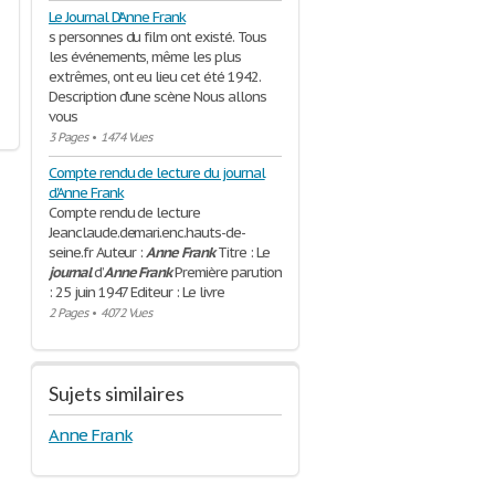
Le Journal D'Anne Frank
s personnes du film ont existé. Tous
les événements, même les plus
extrêmes, ont eu lieu cet été 1942.
Description d'une scène Nous allons
vous
3 Pages
•
1474 Vues
Compte rendu de lecture du journal
d'Anne Frank
Compte rendu de lecture
Jeanclaude.demari.enc.hauts-de-
seine.fr Auteur :
Anne
Frank
Titre : Le
journal
d’
Anne
Frank
Première parution
: 25 juin 1947 Editeur : Le livre
2 Pages
•
4072 Vues
Sujets similaires
Anne Frank