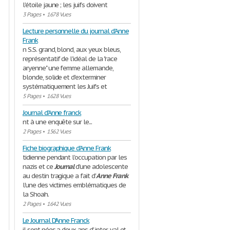
l'étoile jaune ; les juifs doivent
3 Pages
•
1678 Vues
Lecture personnelle du journal d'Anne
Frank
n S.S. grand, blond, aux yeux bleus,
représentatif de l'idéal de la "race
aryenne" une femme allemande,
blonde, solide et d'exterminer
systématiquement les Juifs et
5 Pages
•
1628 Vues
Journal d'Anne franck
nt à une enquête sur le...
2 Pages
•
1562 Vues
Fiche biographique d'Anne Frank
tidienne pendant l'occupation par les
nazis et ce
Journal
d'une adolescente
au destin tragique a fait d'
Anne
Frank
l'une des victimes emblématiques de
la Shoah.
2 Pages
•
1642 Vues
Le Journal D'Anne Franck
il sont nées a deux ans d' inter-val et