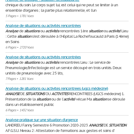
chnique du soin. Le corps sujet lui, est celui qui ne peut se limiter à un
ensemble d’organes ; la partie plus relationnelle, et l’un
5 Pages
•
1781 Vues
Analyse de situations ou activités rencontrées
Analyse
de
situations
ou
activités
rencontrées 1ère
situation
ou
activité
Lieu
: Cette
situation
s'est déroulée à l'Hôpital La Rochefoucauld à Paris (14ème)
en Soins
6 Pages
•
2720 Vues
Analyse de situations ou activités rencontrées
Analyse
de
situations
ou
activités
rencontrées Lieu : Le service de
Pneumologie/Infectiologie est un service découpé en trois unités. Deux
unités de pneumologie avec 25 lits,
7 Pages
•
1281 Vues
Analyse de situations ou activites rencontrees (ugcs médecine)
ANALYSE
DE
SITUATIONS
OU
ACTIVITES
RENCONTREES (UGCS médecine) 1.
Présentation de la
situation
ou de l’
activité
vécue Ma
situation
se déroule
dans un établissement public
6 Pages
•
1432 Vues
Analyse pratique sur une situation d'urgence
LANDRIEU Fanny Semestre 6 Promotion 2020-2023
ANALYSE
DE
SITUATION
A.F.G.S.U. Niveau 2: Attestation de formations aux gestes et soins d'