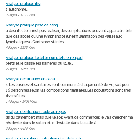
Analyse pratique ifisi
z autonome...
2 Pages
•
1833 Vues
Analyse pratique prise de sang
a désinfection n’est pas réaliser, des complications peuvent apparaitre tels
que des abcès ou une lymphangite (une inflammation des vaisseaux
lymphatiques) - Gants non stériles
4 Pages
•
3333 Vues
Analyse pratique toilette compléte en ehpad
olets et je baisse les barrières du lit. Je...
2 Pages
•
1690 Vues
Analyse de situation en cada
s. Les cuisines et sanitaires sont communs à chaque unité de vie, soit pour
16 personnes selon les compositions familiales. Les populations sont très
diversifiées
14 Pages
•
3408 Vues
Analyse de situation : aide au repas
ds du camembert mais que le soir. Avant de commencer, je vais chercher ma
résidente dans le salon et je l’installe dans la salle à
3 Pages
•
4456 Vues
Analyse de pratique : situation destabilisante