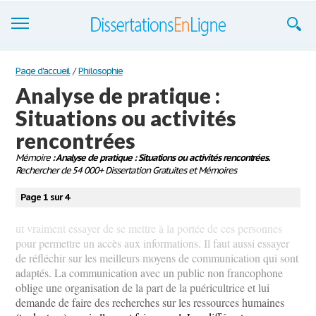
Dissertations
Page d'accueil
/
Philosophie
Analyse de pratique :
S'inscrire
Situations ou activités
Se connecter
rencontrées
Contactez-nous
Mémoire
: Analyse de pratique : Situations ou activités rencontrées.
Rechercher de 54 000+ Dissertation Gratuites et Mémoires
Page 1 sur 4
ut vraiment essayer de se mettre à la portée de ces personnes
pour permettre un accès aux informations. Il faut aussi essayer
de réfléchir sur les meilleurs moyens de communication qui sont
adaptés. La communication avec un public non francophone
oblige une organisation de la part de la puéricultrice et lui
demande de faire des recherches sur les ressources humaines