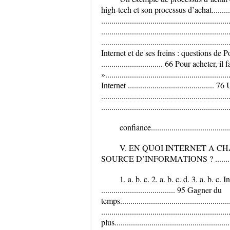
high-tech et son processus d’achat..............
.......................................................
.....................................................
...................................................
Internet et de ses freins : questions de P
.............................. 66 Pour acheter, 
»..................................................
Internet .......................................
....................................................
.............................................................
confiance..........................................
V. EN QUOI INTERNET A C
SOURCE D’INFORMATIONS ? .....................
1. a. b. c. 2. a. b. c. d. 3. a. b. c
.................................... 95 Gagner du
temps..................................................
..........................................................
plus...................................................