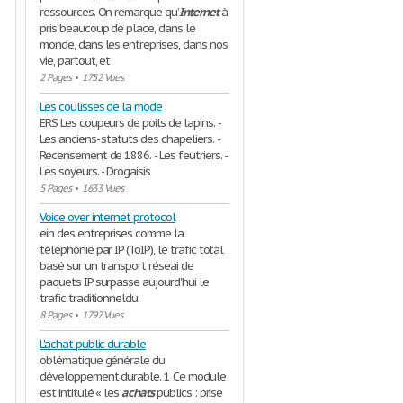
ressources. On remarque qu’
Internet
à
pris beaucoup de place, dans le
monde, dans les entreprises, dans nos
vie, partout, et
2 Pages
•
1752 Vues
Les coulisses de la mode
ERS Les coupeurs de poils de lapins. -
Les anciens- statuts des chapeliers. -
Recensement de 1886. - Les feutriers. -
Les soyeurs. - Drogaisis
5 Pages
•
1633 Vues
Voice over internet protocol
ein des entreprises comme la
téléphonie par IP (ToIP), le trafic total
basé sur un transport réseai de
paquets IP surpasse aujourd'hui le
trafic traditionneldu
8 Pages
•
1797 Vues
L'achat public durable
oblématique générale du
développement durable. 1 Ce module
est intitulé « les
achats
publics : prise