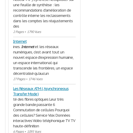
une feuille de synthèse : les
recommandations d’amélioration de
contrôle interne les reclassements
dans les comptes les réajustements
des
2 Pages
•
1790 Vues
Internet
ines.
Internet
et les réseaux
numériques, c’est avant tout un
nouvel espace d’expression humaine,
un espace international qui
transcende les frontières, un espace
décentralisé qu’aucun
27 Pages
•
1746 Vues
Les Réseaux ATM ( Asynchroneous
Transfer Mode )
té des fibres optiques Leur très
grande bande passante 6
Commutation de cellules Pourquoi
des cellules? Service Voix Données
interactives Vidéo téléphonique TV TV
haute-définition
6 Pages
•
1095 Vues