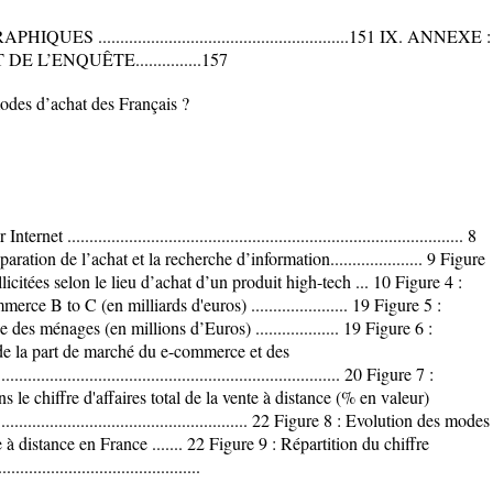
.........................................................151 IX. ANNEXE :
L’ENQUÊTE...............157
des d’achat des Français ?
 .......................................................................................... 8
aration de l’achat et la recherche d’information..................... 9 Figure
citées selon le lieu d’achat d’un produit high-tech ... 10 Figure 4 :
ce B to C (en milliards d'euros) ...................... 19 Figure 5 :
es ménages (en millions d’Euros) ................... 19 Figure 6 :
e la part de marché du e-commerce et des
.......................................................................... 20 Figure 7 :
le chiffre d'affaires total de la vente à distance (% en valeur)
................................................................ 22 Figure 8 : Evolution des modes
 distance en France ....... 22 Figure 9 : Répartition du chiffre
...........................................