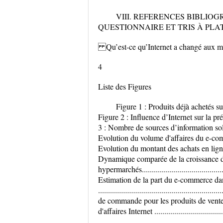
VIII. REFERENCES BIBLIOGRAPHIQUES 
QUESTIONNAIRE ET TRIS À PLAT DE 
Qu’est-ce qu’Internet a changé aux mo
4
Liste des Figures
Figure 1 : Produits déjà achetés sur Internet
Figure 2 : Influence d’Internet sur la prép
3 : Nombre de sources d’information solli
Evolution du volume d'affaires du e-commer
Evolution du montant des achats en ligne d
Dynamique comparée de la croissance d
hypermarchés............................................
Estimation de la part du e-commerce dans 
.......................................................
de commande pour les produits de vente à
d'affaires Internet .....................................