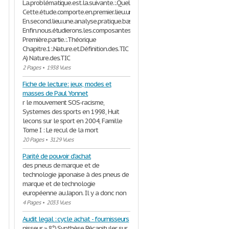
La.problématique.est.la.suivante.:.Quels.sont.les.changements.d’ordre.struc
Cette.étude.comporte.en.premier.lieu.une.analyse.théorique.portant.sur.la.dé
En.second.lieu.une.analyse.pratique.basée.sur.l’étude.de.trois.entreprises.c
Enfin.nous.étudierons.les.composantes.d’un.Business.Model.efficace.en.dern
Première.partie.:.Théorique
Chapitre.1:.Nature.et.Définition.des.TIC
A) Nature.des.TIC
2 Pages
•
1938 Vues
Fiche de lecture: jeux, modes et
masses de Paul Yonnet
r le mouvement SOS-racisme,
Systemes des sports en 1998, Huit
lecons sur le sport en 2004, Famille
Tome I : Le recul de la mort
20 Pages
•
3129 Vues
Parité de pouvoir d'achat
des pneus de marque et de
technologie japonaise à des pneus de
marque et de technologie
européenne au Japon. Il y a donc non
4 Pages
•
2033 Vues
Audit legal : cycle achat - fournisseurs
nisseur » 8°) Synthèse Récapituler sur