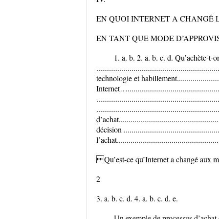
EN QUOI INTERNET A CHANGÉ 
EN TANT QUE MODE D’APPROVISIONNEMENT ?
1. a. b. 2. a. b. c. d. Qu’achète-t-o
......................................................
technologie et habillement....................
Internet….......................................
.......................................................
.......................................................
d’achat...........................................
décision .........................................
l’achat...................................................
Qu’est-ce qu’Internet a changé aux mo
2
3. a. b. c. d. 4. a. b. c. d. e.
Un exemple de processus d’achat en lig