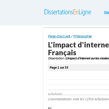
Di
Page d'accueil
/
Philosophie
L'impact d'interne
Français
Dissertation
: L'impact d'internet sur les modes
Page 1 sur 35
..................................................
....................................................
..........................................................
acheteurs.............................................
consommateurs sont les cyber-acheteurs ? ....
IV.