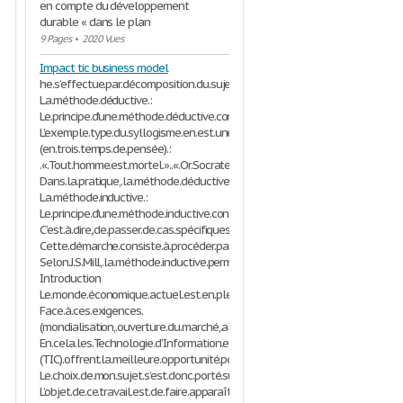
en compte du développement
durable « dans le plan
9 Pages
•
2020 Vues
Impact tic business model
he.s’effectue.par.décomposition.du.sujet..En.effet,.on.décompose.un.ensembl
La.méthode.déductive.:
Le.principe.d’une.méthode.déductive.consiste.à.appliquer.un.principe.général.
L’exemple.type.du.syllogisme.en.est.une.excellente.illustration.
(en.trois.temps.de.pensée).:
.«.Tout.homme.est.mortel.»..«.Or.Socrate.est.un.homme.»..«.Donc.Socrate.est
Dans.la.pratique,.la.méthode.déductive.consiste.à.vérifier.une.hypothèse.g
La.méthode.inductive.:
Le.principe.d’une.méthode.inductive.consiste.à.passer.des.faits.à.la.règle.
C’est.à.dire,.de.passer.de.cas.spécifiques.aux.propositions.plus.générales.
Cette.démarche.consiste.à.procéder.par.comparaisons.aux.phénomènes.semb
Selon.J.S.Mill,.la.méthode.inductive.permet.le.passage.de.«.l’observation.à.la.
Introduction
Le.monde.économique.actuel.est.en.pleine.mouvance,.il.subit.en.effet.une.
Face.à.ces.exigences.
(mondialisation,.ouverture.du.marché,.alliances,.partenariats),.l’entreprise.d
En.cela.les.Technologie.d’Information.et.de.Communication.
(TIC).offrent.la.meilleure.opportunité.pour.l’entreprise.
Le.choix.de.mon.sujet.s’est.donc.porté.sur.l’
impact
.des.TIC.sur.les.Business
L’objet.de.ce.travail.est.de.faire.apparaître.ce.que.ces.technologies.apport