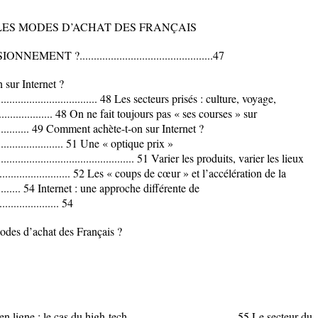
LES MODES D’ACHAT DES FRANÇAIS
...............................................47
n sur Internet ?
........................................... 48 Les secteurs prisés : culture, voyage,
.................... 48 On ne fait toujours pas « ses courses » sur
.................. 49 Comment achète-t-on sur Internet ?
.............................. 51 Une « optique prix »
....................................................... 51 Varier les produits, varier les lieux
................................. 52 Les « coups de cœur » et l’accélération de la
............... 54 Internet : une approche différente de
...................... 54
des d’achat des Français ?
ne : le cas du high-tech ..................................... 55 Le secteur du