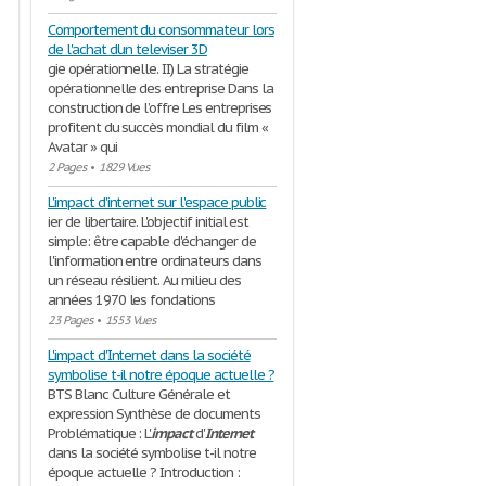
Comportement du consommateur lors
de l'achat d'un televiser 3D
gie opérationnelle. II) La stratégie
opérationnelle des entreprise Dans la
construction de l’offre Les entreprises
profitent du succès mondial du film «
Avatar » qui
2 Pages
•
1829 Vues
L'impact d'internet sur l'espace public
ier de libertaire. L'objectif initial est
simple: être capable d'échanger de
l'information entre ordinateurs dans
un réseau résilient. Au milieu des
années 1970 les fondations
23 Pages
•
1553 Vues
L'impact d'Internet dans la société
symbolise t-il notre époque actuelle ?
BTS Blanc Culture Générale et
expression Synthèse de documents
Problématique : L'
impact
d'
Internet
dans la société symbolise t-il notre
époque actuelle ? Introduction :