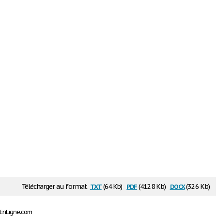
txt
pdf
docx
Télécharger au format
(64 Kb)
(412.8 Kb)
(32.6 Kb)
sEnLigne.com