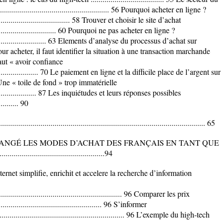
.................................................. 56 Pourquoi acheter en ligne ?
........................................... 58 Trouver et choisir le site d’achat
...................................... 60 Pourquoi ne pas acheter en ligne ?
................................... 63 Elements d’analyse du processus d’achat sur
our acheter, il faut identifier la situation à une transaction marchande
il faut « avoir confiance
.............................. 70 Le paiement en ligne et la difficile place de l’argent sur
... 76 Une « toile de fond » trop immatérielle
............................. 87 Les inquiétudes et leurs réponses possibles
........... 90
.................................................................................................... 65
HANGÉ LES MODES D’ACHAT DES FRANÇAIS EN TANT QUE
.......................................94
. Internet simplifie, enrichit et accelere la recherche d’information
................................................................. 96 Comparer les prix
........................................................ 96 S’informer
.................................................................... 96 L’exemple du high-tech