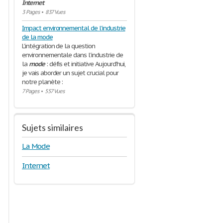
Internet
3 Pages
•
837 Vues
Impact environnemental de l'industrie
de la mode
L’intégration de la question
environnementale dans l’industrie de
la
mode
: défis et initiative Aujourd’hui,
je vais aborder un sujet crucial pour
notre planète :
7 Pages
•
557 Vues
Sujets similaires
La Mode
Internet