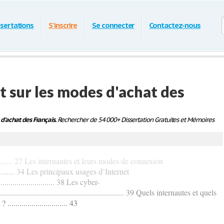
ssertations
S'inscrire
Se connecter
Contactez-nous
t sur les modes d'achat des
 d'achat des Français.
Rechercher de 54 000+ Dissertation Gratuites et Mémoires
................... 27 Les internautes et leurs modes de connexion
.................. 34 Les principaux usages d’Internet
................................ 38 Les cyber-
................................................................. 39 Quels internautes et quels
.......................... 43