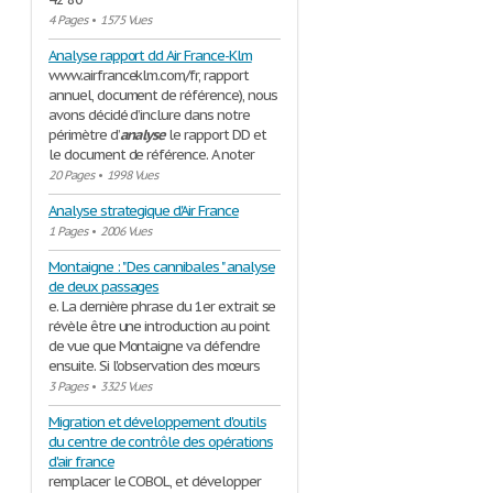
4 Pages
•
1575 Vues
Analyse rapport dd Air France-Klm
www.airfranceklm.com/fr, rapport
annuel, document de référence), nous
avons décidé d’inclure dans notre
périmètre d’
analyse
le rapport DD et
le document de référence. A noter
20 Pages
•
1998 Vues
Analyse strategique d'Air France
1 Pages
•
2006 Vues
Montaigne : " Des cannibales " analyse
de deux passages
e. La dernière phrase du 1er extrait se
révèle être une introduction au point
de vue que Montaigne va défendre
ensuite. Si l'observation des mœurs
3 Pages
•
3325 Vues
Migration et développement d'outils
du centre de contrôle des opérations
d'air france
remplacer le COBOL, et développer