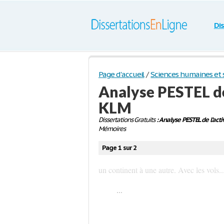
Di
Page d'accueil
/
Sciences humaines et s
Analyse PESTEL de 
KLM
Dissertations Gratuits
: Analyse PESTEL de l’acti
Mémoires
Page 1 sur 2
un continent à une autre. Avec les vols..
...