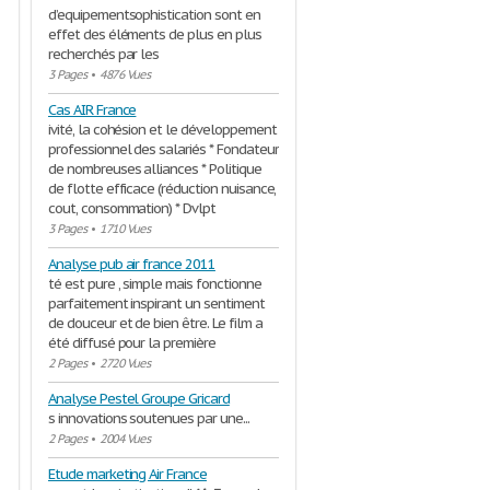
d’equipementsophistication sont en
effet des éléments de plus en plus
recherchés par les
3 Pages
•
4876 Vues
Cas AIR France
ivité, la cohésion et le développement
professionnel des salariés * Fondateur
de nombreuses alliances * Politique
de flotte efficace (réduction nuisance,
cout, consommation) * Dvlpt
3 Pages
•
1710 Vues
Analyse pub air france 2011
té est pure , simple mais fonctionne
parfaitement inspirant un sentiment
de douceur et de bien être. Le film a
été diffusé pour la première
2 Pages
•
2720 Vues
Analyse Pestel Groupe Gricard
s innovations soutenues par une...
2 Pages
•
2004 Vues
Etude marketing Air France