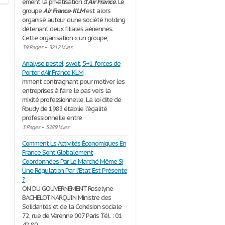
ement la privatisation d'
Air
France
. Le
groupe
Air
France
-
KLM
est alors
organisé autour d'une société holding
détenant deux filiales aériennes.
Cette organisation « un groupe,
39 Pages
•
3212 Vues
Analyse pestel, swot, 5+1 forces de
Porter d'Air France KLM
mment contraignant pour motiver les
entreprises à faire le pas vers la
mixité professionnelle. La loi dite de
Roudy de 1983 établie l’égalité
professionnelle entre
3 Pages
•
5289 Vues
Comment Ls Activités Économiques En
France Sont Globalement
Coordonnées Par Le Marché Même Si
Une Régulation Par l'Etat Est Présente
?
ON DU GOUVERNEMENT Roselyne
BACHELOT-NARQUIN Ministre des
Solidarités et de la Cohésion sociale
72, rue de Varenne 007 Paris Tél. : 01
42 80