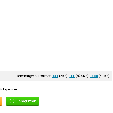
txt
pdf
docx
Télécharger au format
(2 Kb)
(46.4 Kb)
(5.6 Kb)
sEnLigne.com
Enregistrer