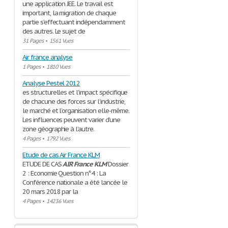
une application JEE. Le travail est
important, la migration de chaque
partie s’effectuant indépendamment
des autres. Le sujet de
31 Pages
•
1561 Vues
Air france analyse
1 Pages
•
1810 Vues
Analyse Pestel 2012
es structurelles et l’impact spécifique
de chacune des forces sur l’industrie,
le marché et l’organisation elle-même.
Les influences peuvent varier d’une
zone géographie à l’autre.
4 Pages
•
1792 Vues
Etude de cas Air France KLM
ETUDE DE CAS
AIR
France
KLM
Dossier
2 : Economie Question n°4 : La
Conférence nationale a été lancée le
20 mars 2018 par la
4 Pages
•
14236 Vues