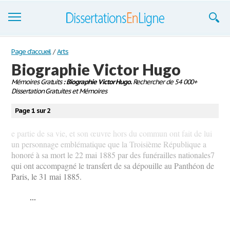
Dissertations
Page d'accueil
/
Arts
Biographie Victor Hugo
S'inscrire
Mémoires Gratuits
: Biographie Victor Hugo.
Rechercher de 54 000+
Dissertation Gratuites et Mémoires
Se connecter
Page 1 sur 2
Contactez-nous
e partie de sa vie, et son œuvre hors du commun ont fait de lui
un personnage emblématique que la Troisième République a
honoré à sa mort le 22 mai 1885 par des funérailles nationales7
qui ont accompagné le transfert de sa dépouille au Panthéon de
Paris, le 31 mai 1885.
...