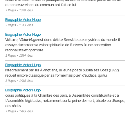
et son œuvre hors du commun ont fait de lui
2 Pages
•
1320 Vues
Biographie Victor Hugo
2 Pages
•
1333 Vues
Biographie Victor Hugo
Voltaire,
Victor
Hugo
est donc déiste. Sensible aux mystères du monde, il
essaye d'accorder sa vision spirituelle de l'univers à une conception
rationaliste et optimiste
2 Pages
•
1364 Vues
Biographie Victor Hugo
intégralement par lui. À vingt ans, le jeune poète publia ses Odes (1822),
recueil encore classique par sa forme mais plein d’audace, qui lui
8 Pages
•
1468 Vues
Biographie Victor Hugo
cours politiques à la Chambre des pairs, à l'Assemblée constituante et à
l'Assemblée législative, notamment sur la peine de mort, l'école ou l'Europe,
des récits
2 Pages
•
1455 Vues