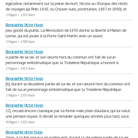
égislative, notamment sur la peine de mort, l'école ou l'Europe, des récits
de voyages (Le Rhin, 1842, ou Choses vues, posthumes, 1887 et 1890), et
2 Pages
•
1532 Vues
Biographie Victor Hugo
peu goûté du public. La Révolution de 1830 donne la liberté à Marion de
Lorme, qui est jouée à la Porte Saint-Martin avec un assez
5 Pages
•
1700 Vues
Biographie Victor Hugo
e partie de sa vie, et son œuvre hors du commun ont fait de lui un
personnage emblématique que la Troisième République a honoré à
2 Pages
•
1413 Vues
Biographie Victor Hugo
[6], durant la deuxième partie de sa vie, et son œuvre hors du commun ont
fait de lui un personnage emblématique que la Troisième République
2 Pages
•
1333 Vues
Biographie Victor Hugo
22), recueil encore classique par sa forme mais plein d’audace, qui lui valut
une pension royale. Il devait le remanier quelques années plus tard, sous
8 Pages
•
1531 Vues
Biographie victor hugo
choix, à la fois moraux et politiques6, durant la deuxième partie de sa vie,