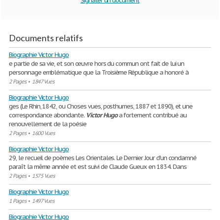
Signaler un document
Documents relatifs
Biographie Victor Hugo
e partie de sa vie, et son œuvre hors du commun ont fait de lui un
personnage emblématique que la Troisième République a honoré à
2 Pages
•
1847 Vues
Biographie Victor Hugo
ges (Le Rhin, 1842, ou Choses vues, posthumes, 1887 et 1890), et une
correspondance abondante.
Victor
Hugo
a fortement contribué au
renouvellement de la poésie
2 Pages
•
1600 Vues
Biographie Victor Hugo
29, le recueil de poèmes Les Orientales. Le Dernier Jour d'un condamné
paraît la même année et est suivi de Claude Gueux en 1834. Dans
2 Pages
•
1575 Vues
Biographie Victor Hugo
1 Pages
•
1497 Vues
Biographie Victor Hugo