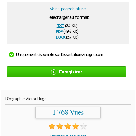
Voir 1 page de plus »
Télécharger au format
txt
(2.2 Kb)
pdf
(49.6 Kb)
docx
(5.7 Kb)
Uniquement disponible sur DissertationsEnLigne.com
Enregistrer
Biographie Victor Hugo
1 768 Vues