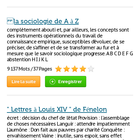
la sociologie de A à Z
complètement abouti et, par ailleurs, les concepts sont
des instruments opérationnels du travail de
connaissance empirique, susceptibles d’évoluer, de se
préciser, de s’afﬁner et de se transformer au fur et à
mesure que le savoir sociologique progresse. A B C D E F G
abstention H I J K L
9 137 Mots / 37 Pages
Lire la suite
Enregistrer
" Lettres à Louis XIV " de Fénelon
écret : décision du chef de l’état Provision : l'assemblage
de choses nécessaires Languir : attendre impatiemment
L’aumône : Don fait aux pauvres par charité Conquête :
envahissement Vaine : inutile, sans espoir, sans effet