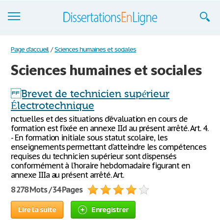
Dissertations
Page d'accueil
/
Sciences humaines et sociales
Sciences humaines et sociales
S'inscrire
Se connecter
Brevet de technicien supérieur
Électrotechnique
Contactez-nous
nctuelles et des situations d’évaluation en cours de
formation est fixée en annexe IId au présent arrêté. Art. 4.
- En formation initiale sous statut scolaire, les
enseignements permettant d’atteindre les compétences
requises du technicien supérieur sont dispensés
conformément à l’horaire hebdomadaire figurant en
annexe IIIa au présent arrêté. Art.
8 278 Mots / 34 Pages
Lire la suite
Enregistrer