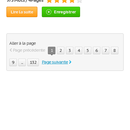
973 Mots / 4 Pages
Lire la suite
Enregistrer
Aller à la page
Page précédente
1
2
3
4
5
6
7
8
Page suivante
9
...
132