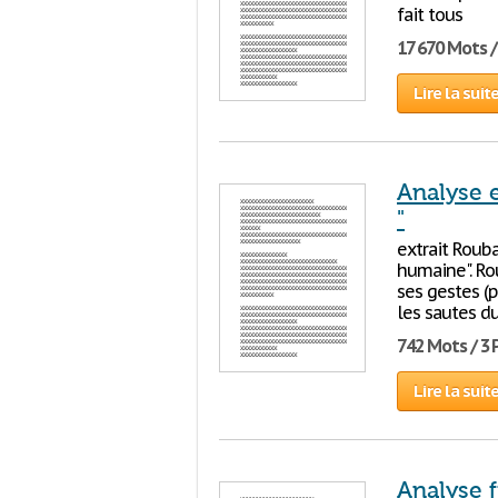
fait tous
17 670 Mots /
Lire la suit
Analyse e
"
extrait Roub
humaine". Ro
ses gestes (p
les sautes du
742 Mots / 3
Lire la suit
Analyse f