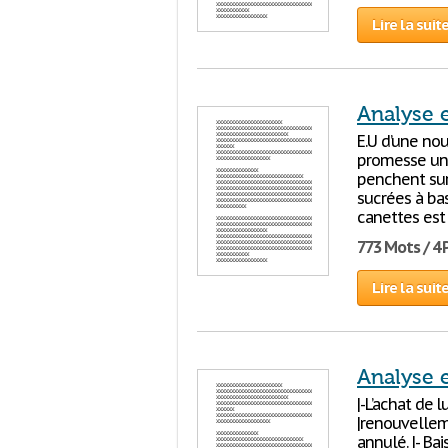
Lire la suit
Analyse 
E.U d’une no
promesse un e
penchent sur
sucrées à bas
canettes est
773 Mots / 4
Lire la suit
Analyse e
|-L’achat de 
|renouvelleme
annulé. |- Bai