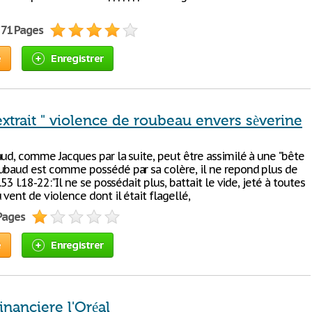
 71 Pages
e
Enregistrer
xtrait " violence de roubeau envers sèverine
aud, comme Jacques par la suite, peut être assimilé à une "bête
ubaud est comme possédé par sa colère, il ne repond plus de
.53 l.18-22:"Il ne se possédait plus, battait le vide, jeté à toutes
 vent de violence dont il était flagellé,
 Pages
e
Enregistrer
inanciere l'Oréal