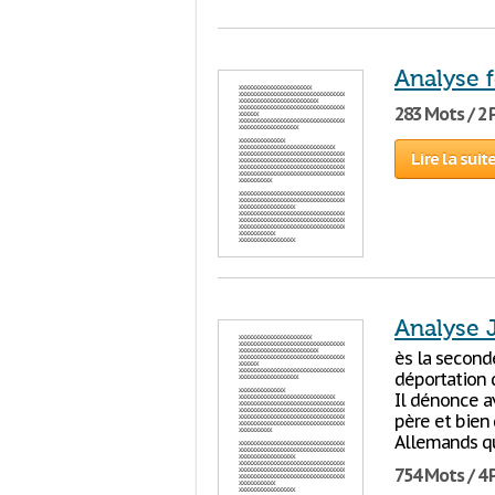
Analyse 
283 Mots / 2
Lire la suit
Analyse J
ès la second
déportation 
Il dénonce a
père et bien
Allemands qu
754 Mots / 4