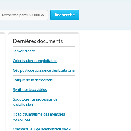
Recherche
Dernières documents
Le world café
Colonisation et exploitation
Géo politique puissance des Etats Unis
Fatigue de la démocratie
Synthese Jeux vidéos
Sociologie : Le processus de
socialisation
Kit td traumatisme des membres
version esi
Comment le juge administratif va-t-il