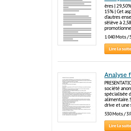
ères | 29,50%
15% | Cet as
d’autres ens
s’élève à 2,5
promotionne
1 040 Mots / 
Lire la suit
Analyse f
PRESENTATION
société anony
spécialisée 
alimentaire. 
drive et une 
530 Mots / 3
Lire la suit