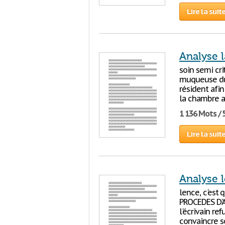
Lire la suit
Analyse 
soin semi cri
muqueuse du 
résident afin
la chambre ai
1 136 Mots / 
Lire la suit
Analyse l
lence, c'est 
PROCEDES D'A
l'écrivain re
convaincre so