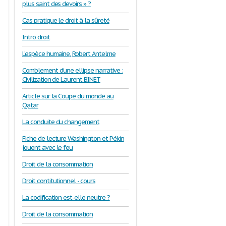
plus saint des devoirs » ?
Cas pratique le droit à la sûreté
Intro droit
L’espèce humaine, Robert Antelme
Comblement d’une ellipse narrative :
Civilization de Laurent BINET
Article sur la Coupe du monde au
Qatar
La conduite du changement
Fiche de lecture Washington et Pékin
jouent avec le feu
Droit de la consommation
Droit contitutionnel - cours
La codification est-elle neutre ?
Droit de la consommation