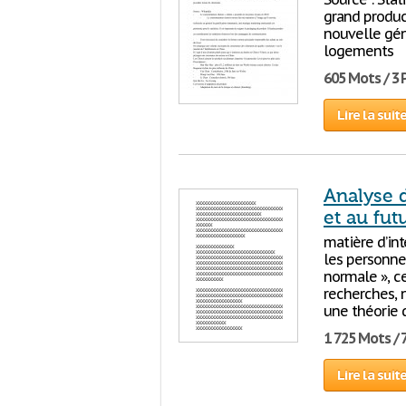
grand produc
nouvelle gén
logements
605 Mots / 3
Lire la suit
Analyse 
et au fut
matière d’in
les personne
normale », ce
recherches, 
une théorie 
1 725 Mots / 
Lire la suit