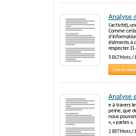
Analyse 
l'activité), 
Comme celle
d'informatio
éléments à d
respecter. I
3 817 Mots / 
Lire la suit
Analyse 
e à travers l
peine, que dé
nous pouvons 
», « parles »,
2 837 Mots / 