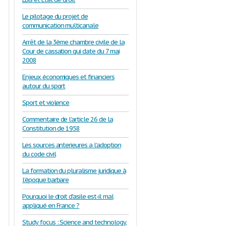
Le pilotage du projet de
communication multicanale
Arrêt de la 3ème chambre civile de la
Cour de cassation qui date du 7 mai
2008
Enjeux économiques et financiers
autour du sport
Sport et violence
Commentaire de l’article 26 de la
Constitution de 1958
Les sources anterieures a l’adoption
du code civil
La formation du pluralisme juridique à
l’époque barbare
Pourquoi le droit d'asile est-il mal
appliqué en France ?
Study focus : Science and technology,