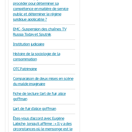
procéder pour déterminer sa
compétence en matière de service
public et déterminer le régime
juridique applicable ?
EMC - Suspension des chaînes TV
Russia Today et Sputnik
Institution judiciaire
Histoire de la sociologie de la
consommation
OTC Patrimoine
Comparaison de deux mises en scène
du malde imaginaire
Fiche de lecture l'art de fuir, alice
goffman
L’art de fuir d’alice goffman
Êtes-vous d’accord avec Eugène
Labiche, lorsqu’il affirme : « Il y a des
circonstances où le mensonge est le