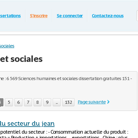
ssertations
S'inscrire
Se connecter
Contactez-nous
ociales
et sociales
e : 6 569 Sciences humaines et sociales dissertation gratuites 151 -
Page suivante
4
5
6
7
8
9
...
132
du secteur du jean
otentiel du secteur : - Consommation actuelle du produit :
ista = Production + importations – exportations - Chine : plus