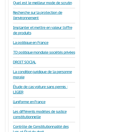
Quel est le meilleur mode de scrutin
Recherche sur la protection de
l'environnement
Implanter et mettre en valeur l’offre
de produits
La politique en France
TD politique mondiale sociétés privées
DROIT SOCIAL
La condition juridique de la personne
morale
Étude de cas voiture sans permis :
LIGIER
L’uniforme en France
Les différents modèles de justice
constitutionnelle
Contrôle de Constitutionnalité des
Lois et État de droit