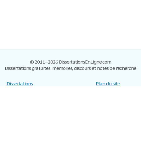
© 2011–2026 DissertationsEnLigne.com
Dissertations gratuites, mémoires, discours et notes de recherche
Dissertations
Plan du site
S'inscrire
Foire aux questions
Politique de confidentialité
Se connecter
Contactez-nous
Conditions d'utilisation