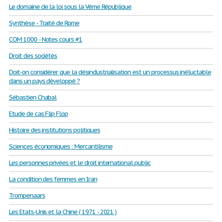
Le domaine de la loi sous la Véme République
Synthèse - Traité de Rome
COM 1000 - Notes cours #1
Droit des sociétés
Doit-on considérer que la désindustrialisation est un processus inéluctable
dans un pays développé ?
Sébastien Chabal
Etude de cas Flip Flop
Histoire des institutions politiques
Sciences économiques : Mercantilisme
Les personnes privées et le droit international public
La condition des femmes en Iran
Trompenaars
Les Etats-Unis et la Chine ( 1971 - 2021 )