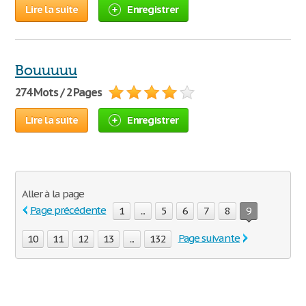
Lire la suite
Enregistrer
Bouuuuu
274 Mots / 2 Pages
Lire la suite
Enregistrer
Aller à la page
Page précédente
1
...
5
6
7
8
9
Page suivante
10
11
12
13
...
132