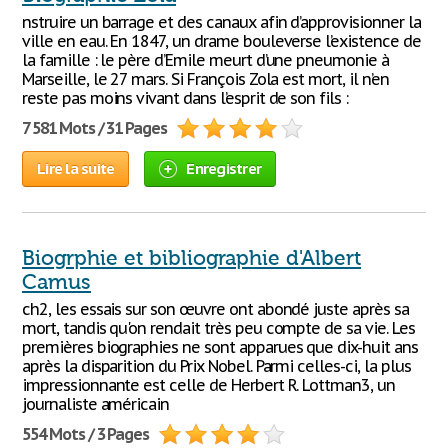
nstruire un barrage et des canaux afin d’approvisionner la
ville en eau. En 1847, un drame bouleverse l’existence de
la famille : le père d’Emile meurt d’une pneumonie à
Marseille, le 27 mars. Si François Zola est mort, il n’en
reste pas moins vivant dans l’esprit de son fils :
7 581 Mots / 31 Pages
Lire la suite
Enregistrer
Biogrphie et bibliographie d'Albert
Camus
ch2, les essais sur son œuvre ont abondé juste après sa
mort, tandis qu'on rendait très peu compte de sa vie. Les
premières biographies ne sont apparues que dix-huit ans
après la disparition du Prix Nobel. Parmi celles-ci, la plus
impressionnante est celle de Herbert R. Lottman3, un
journaliste américain
554 Mots / 3 Pages