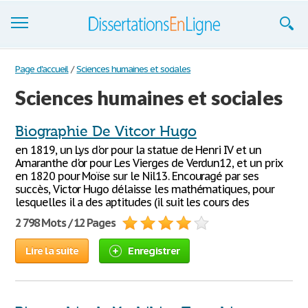
Dissertations
Page d'accueil
/
Sciences humaines et sociales
Sciences humaines et sociales
S'inscrire
Se connecter
Biographie De Vitcor Hugo
en 1819, un Lys d'or pour la statue de Henri IV et un
Contactez-nous
Amaranthe d'or pour Les Vierges de Verdun12, et un prix
en 1820 pour Moïse sur le Nil13. Encouragé par ses
succès, Victor Hugo délaisse les mathématiques, pour
lesquelles il a des aptitudes (il suit les cours des
2 798 Mots / 12 Pages
Lire la suite
Enregistrer