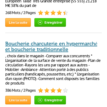
Européen Taille Très Grande entreprise (55 555) 21.218
M€ 38% du part de
268 Mots / 2 Pages
Lire la suite
Enregistrer
Boucherie charcuterie en hypermarché
et boucherie traditionnelle
, choix dans le magasin -Comparer aux concurrents *
L’organisation de la surface de vente du magasin -Plan de
circulation -Rayons les uns par rapport aux autres -
Mobilier -Ambiance -Attention porté à des publics
particuliers (handicapés, poussettes, etc.) * L’organisation
d’un rayon (PHOTO) -Comment sont disposés les familles
de produits
386 Mots / 2 Pages
Lire la suite
Enregistrer