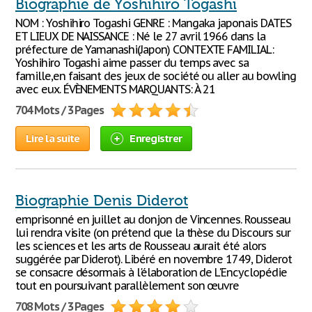
Biographie de Yoshihiro Togashi
NOM : Yoshihiro Togashi GENRE : Mangaka japonais DATES
ET LIEUX DE NAISSANCE : Né le 27 avril 1966 dans la
préfecture de Yamanashi(Japon) CONTEXTE FAMILIAL:
Yoshihiro Togashi aime passer du temps avec sa
famille,en faisant des jeux de société ou aller au bowling
avec eux. ÉVÈNEMENTS MARQUANTS: À 21
704 Mots / 3 Pages
Lire la suite
Enregistrer
Biographie Denis Diderot
emprisonné en juillet au donjon de Vincennes. Rousseau
lui rendra visite (on prétend que la thèse du Discours sur
les sciences et les arts de Rousseau aurait été alors
suggérée par Diderot). Libéré en novembre 1749, Diderot
se consacre désormais à l'élaboration de L'Encyclopédie
tout en poursuivant parallèlement son œuvre
708 Mots / 3 Pages