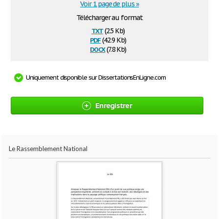
Voir 1 page de plus »
Télécharger au format
txt
(2.5 Kb)
pdf
(42.9 Kb)
docx
(7.8 Kb)
Uniquement disponible sur DissertationsEnLigne.com
Enregistrer
Le Rassemblement National