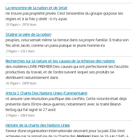
La rencontre de la nation et de l’etat
ne trouve pas propriété privée. C’est l’ensemble du groupe qui pose les
règles et à la fois y obéit : il n’y a pas
35 Pages
•
2976 Vues
Staline le père de la nation
peuples, celui semait même la terreur dans sa propre famille: Il traita son
fils aîné, Jacob, comme un paria puisque le jeune homme ira
2 Pages
•
1511 Vues
Recherches sur la nature et les causes de la richesse des nations
des matières LIVRE PREMIER Des causes qui ont perfectionné les facultés
productives du travail, et de l'ordre suivant lequel ses produits se
distribuent naturellement dans
41 Pages
•
1909 Vues
Article 1 Charte Des Nations Unies (Commentaire)
nt assurer une résolution pacifique des conflits. Cette volonté était déjà
présente dans l’Entre-deux-guerres, notamment avec le traité Briand-
Kellog qui fut signé le 27 août
5 Pages
•
2064 Vues
Histoire de la charte des Nations Unies
faveur d'une organisation internationale œuvrant pour la paix. Elle s'est
achevée par la signature de la Charte des
Nations
Unies le 26 juin 1945. a