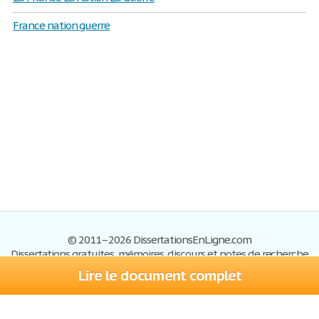
France nation guerre
© 2011–2026 DissertationsEnLigne.com
Dissertations gratuites, mémoires, discours et notes de recherche
Lire le document complet
Dissertations
Plan du site
S'inscrire
Foire aux questions
Politique de confidentialité