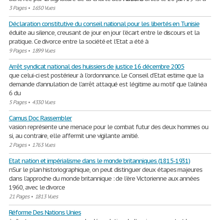
3 Pages
•
1650 Vues
Déclaration constitutive du conseil national pour les libertés en Tunisie
éduite au silence, creusant de jour en jour l'écart entre le discours et la
pratique. Ce divorce entre la société et l'Etat a été à
9 Pages
•
1899 Vues
Arrêt syndicat national des huissiers de justice 16 décembre 2005
que celui-ci est postérieur à l’ordonnance. Le Conseil d’Etat estime que la
demande d’annulation de l’arrêt attaqué est légitime au motif que l’alinéa
6 du
5 Pages
•
4330 Vues
Camus Doc Rassembler
vasion représente une menace pour le combat futur des deux hommes ou
si, au contraire, elle affermit une vigilante amitié.
2 Pages
•
1763 Vues
Etat nation et impérialisme dans le monde britanniques (1815-1931)
nSur le plan historiographique, on peut distinguer deux étapes majeures
dans l’approche du monde britannique : de l’ère Victorienne aux années
1960, avec le divorce
21 Pages
•
1813 Vues
Réforme Des Nations Unies