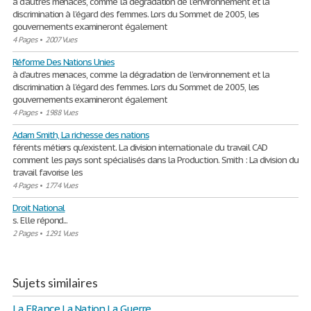
à d’autres menaces, comme la dégradation de l’environnement et la
discrimination à l’égard des femmes. Lors du Sommet de 2005, les
gouvernements examineront également
4 Pages
•
2007 Vues
Réforme Des Nations Unies
à d’autres menaces, comme la dégradation de l’environnement et la
discrimination à l’égard des femmes. Lors du Sommet de 2005, les
gouvernements examineront également
4 Pages
•
1988 Vues
Adam Smith, La richesse des nations
férents métiers qu'existent. La division internationale du travail CAD
comment les pays sont spécialisés dans la Production. Smith : La division du
travail favorise les
4 Pages
•
1774 Vues
Droit National
s. Elle répond...
2 Pages
•
1291 Vues
Sujets similaires
La FRance La Nation La Guerre