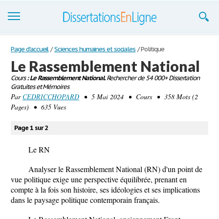
Dissertations
Page d'accueil
/
Sciences humaines et sociales
/
Politique
Le Rassemblement National
S'inscrire
Cours
: Le Rassemblement National.
Rechercher de 54 000+ Dissertation
Gratuites et Mémoires
Se connecter
Par
CEDRICCHOPARD
• 5 Mai 2024 • Cours • 358 Mots (2
Pages) • 635 Vues
Contactez-nous
Page 1 sur 2
Le RN
Analyser le Rassemblement National (RN) d'un point de
vue politique exige une perspective équilibrée, prenant en
compte à la fois son histoire, ses idéologies et ses implications
dans le paysage politique contemporain français.