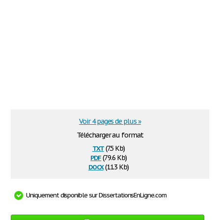
Voir 4 pages de plus »
Télécharger au format
txt
(7.5 Kb)
pdf
(79.6 Kb)
docx
(11.3 Kb)
Uniquement disponible sur DissertationsEnLigne.com