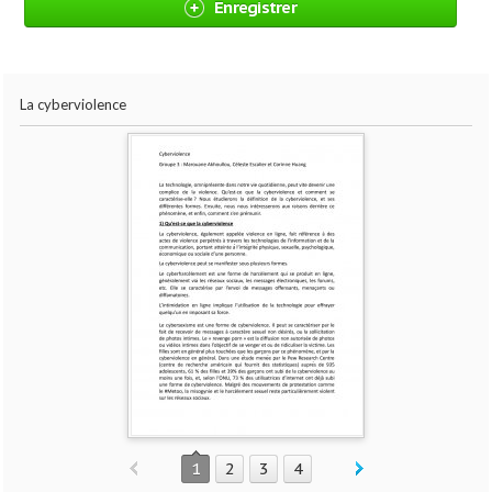
Enregistrer
La cyberviolence
1
2
3
4