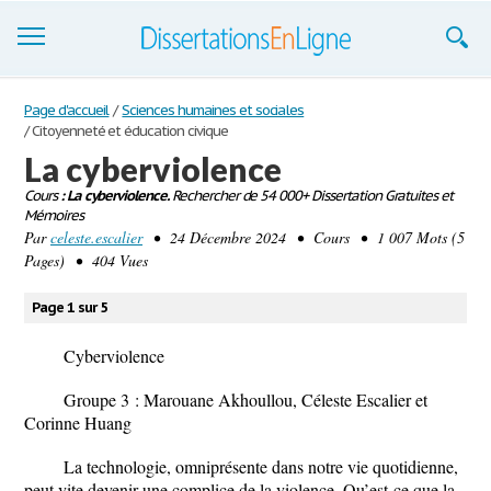
Dissertations
Page d'accueil
/
Sciences humaines et sociales
/
Citoyenneté et éducation civique
S'inscrire
La cyberviolence
Cours
Se connecter
: La cyberviolence.
Rechercher de 54 000+ Dissertation Gratuites et
Mémoires
Par
celeste.escalier
• 24 Décembre 2024 • Cours • 1 007 Mots (5
Contactez-nous
Pages) • 404 Vues
Page 1 sur 5
Cyberviolence
Groupe 3 : Marouane Akhoullou, Céleste Escalier et
Corinne Huang
La technologie, omniprésente dans notre vie quotidienne,
peut vite devenir une complice de la violence. Qu’est-ce que la