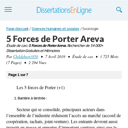
Dissertations
Page d'accueil
/
Sciences humaines et sociales
/
Sociologie
5 Forces de Porter Areva
S'inscrire
Étude de cas
: 5 Forces de Porter Areva.
Rechercher de 54 000+
Dissertation Gratuites et Mémoires
Se connecter
Par
Childebert1850
• 7 Avril 2019 • Étude de cas • 1 725 Mots
(7 Pages) • 2 294 Vues
Contactez-nous
Page 1 sur 7
Les 5 forces de Porter (+1)
Barrière à l’entrée :
Secteur qui se consolide, principaux acteurs dans
l’ensemble de l’industrie réduisent l’accès au marché (accord de
coopération, rachats, joint-venture). Les entrants devront aussi
investir en masse et apporter d’important capitaux ainsi que la