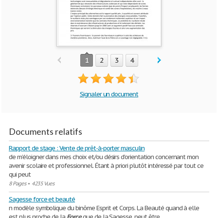
1
2
3
4
Signaler un document
Documents relatifs
Rapport de stage : Vente de prêt-à-porter masculin
de m’éloigner dans mes choix et/ou désirs d’orientation concernant mon
avenir scolaire et professionnel. Étant à priori plutôt intéressé par tout ce
qui peut
8 Pages
•
4235 Vues
Sagesse force et beauté
n modèle symbolique du binôme Esprit et Corps. La Beauté quand à elle
est plus proche de la
Force
que de la Sagesse, peut être