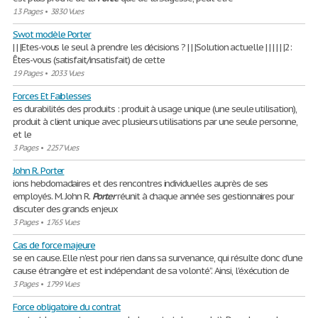
13 Pages
•
3830 Vues
Swot modèle Porter
| | |Etes-vous le seul à prendre les décisions ? | | |Solution actuelle | | | | | |2:
Êtes-vous (satisfait/insatisfait) de cette
19 Pages
•
2033 Vues
Forces Et Faiblesses
es durabilités des produits : produit à usage unique (une seule utilisation),
produit à client unique avec plusieurs utilisations par une seule personne,
et le
3 Pages
•
2257 Vues
John R. Porter
ions hebdomadaires et des rencontres individuelles auprès de ses
employés. M. John R.
Porter
réunit à chaque année ses gestionnaires pour
discuter des grands enjeux
3 Pages
•
1765 Vues
Cas de force majeure
se en cause. Elle n'est pour rien dans sa survenance, qui résulte donc d'une
cause étrangère et est indépendant de sa volonté”. Ainsi, l'éxécution de
3 Pages
•
1799 Vues
Force obligatoire du contrat