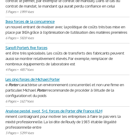
contrat le permet, par exemple le contrat de mandat). Dans le cas du
contrat de mandat, le mandant qui aurait perdu confiance en celui
5 Pages
•
1999 Vues
Ikea forces de la concurrence
un nouvel entrant de rivaliser avec la politique de coûts très bas mise en
place par IKEA grâce à l’optimisation de l’utilisation des matières premières
6 Pages
•
5828 Vues
Sanofi Porter's five forces
ent être très spécialisés. Les coûts de transferts des fabricants peuvent
aussi se montrer relativement élevés. Par exemple, remplacer de
nombreux équipements de laboratoire est
4 Pages
•
4857 Vues
Les cinq forces de Michael Porter
e
Porter
caractérise un environnement concurrentiel et non une firme en
particulier. Michael
Porter
recommande de procéder à l'étude de la
configuration et du poids
6 Pages
•
1627 Vues
Analyse pestel, swot, 5+1 forces de Porter d'Air France KLM
mment contraignant pour motiver les entreprises à faire le pas vers la
mixité professionnelle. La loi dite de Roudy de 1983 établie l’égalité
professionnelle entre
3 Pages
•
5299 Vues