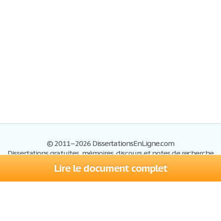
© 2011–2026 DissertationsEnLigne.com
Dissertations gratuites, mémoires, discours et notes de recherche
Lire le document complet
Dissertations
Plan du site
S'inscrire
Foire aux questions
Politique de confidentialité
Se connecter
Contactez-nous
Conditions d'utilisation