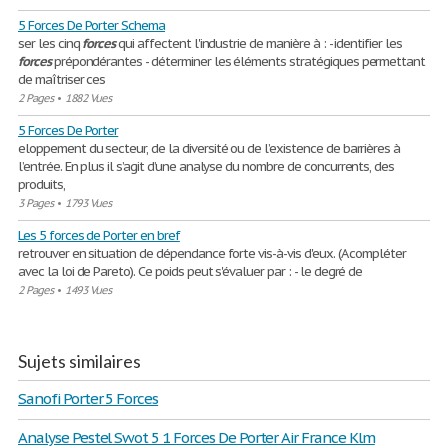
5 Forces De Porter Schema
ser les cinq
forces
qui affectent l'industrie de manière à : - identifier les
forces
prépondérantes - déterminer les éléments stratégiques permettant
de maîtriser ces
2 Pages
•
1882 Vues
5 Forces De Porter
eloppement du secteur, de la diversité ou de l’existence de barrières à
l’entrée. En plus il s’agit d’une analyse du nombre de concurrents, des
produits,
3 Pages
•
1793 Vues
Les 5 forces de Porter en bref
retrouver en situation de dépendance forte vis-à-vis d'eux. (A compléter
avec la loi de Pareto). Ce poids peut s'évaluer par : - le degré de
2 Pages
•
1493 Vues
Sujets similaires
Sanofi Porter 5 Forces
Analyse Pestel Swot 5 1 Forces De Porter Air France Klm