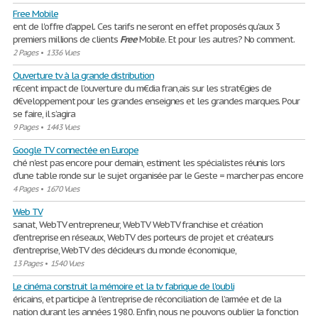
Free Mobile
ent de l'offre d'appel. Ces tarifs ne seront en effet proposés qu'aux 3
premiers millions de clients
Free
Mobile. Et pour les autres? No comment.
2 Pages
•
1336 Vues
Ouverture tv à la grande distribution
r€cent impact de l’ouverture du m€dia fran‚ais sur les strat€gies de
d€veloppement pour les grandes enseignes et les grandes marques. Pour
se faire, il s’agira
9 Pages
•
1443 Vues
Google TV connectée en Europe
ché n'est pas encore pour demain, estiment les spécialistes réunis lors
d'une table ronde sur le sujet organisée par le Geste = marcher pas encore
4 Pages
•
1670 Vues
Web TV
sanat, WebTV entrepreneur, WebTV WebTV franchise et création
d'entreprise en réseaux, WebTV des porteurs de projet et créateurs
d'entreprise, WebTV des décideurs du monde économique,
13 Pages
•
1540 Vues
Le cinéma construit la mémoire et la tv fabrique de l'oubli
éricains, et participe à l’entreprise de réconciliation de l’armée et de la
nation durant les années 1980. Enfin, nous ne pouvons oublier la fonction