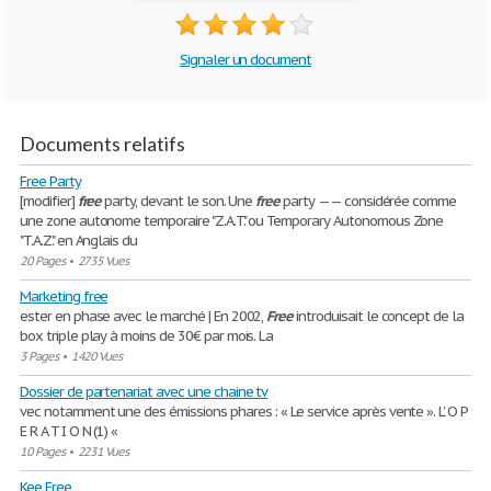
Signaler un document
Documents relatifs
Free Party
[modifier]
free
party, devant le son. Une
free
party —— considérée comme
une zone autonome temporaire "Z.A.T." ou Temporary Autonomous Zone
"T.A.Z." en Anglais du
20 Pages
•
2735 Vues
Marketing free
ester en phase avec le marché | En 2002,
Free
introduisait le concept de la
box triple play à moins de 30€ par mois. La
3 Pages
•
1420 Vues
Dossier de partenariat avec une chaine tv
vec notamment une des émissions phares : « Le service après vente ». L’ O P
E R A T I O N (1) «
10 Pages
•
2231 Vues
Kee Free