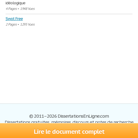
idéologique
4 Pages
•
1948 Vues
Swot Free
2 Pages
•
1295 Vues
© 2011–2026 DissertationsEnLigne.com
Dissertations gratuites, mémoires, discours et notes de recherche
Lire le document complet
Dissertations
Plan du site