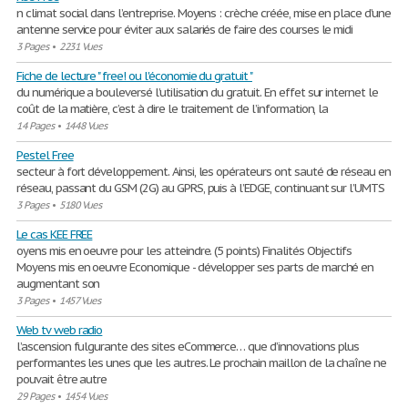
n climat social dans l’entreprise. Moyens : crèche créée, mise en place d’une
antenne service pour éviter aux salariés de faire des courses le midi
3 Pages
•
2231 Vues
Fiche de lecture " free! ou l'économie du gratuit "
du numérique a bouleversé l’utilisation du gratuit. En effet sur internet le
coût de la matière, c’est à dire le traitement de l’information, la
14 Pages
•
1448 Vues
Pestel Free
secteur à fort développement. Ainsi, les opérateurs ont sauté de réseau en
réseau, passant du GSM (2G) au GPRS, puis à l’EDGE, continuant sur l’UMTS
3 Pages
•
5180 Vues
Le cas KEE FREE
oyens mis en oeuvre pour les atteindre. (5 points) Finalités Objectifs
Moyens mis en oeuvre Economique - développer ses parts de marché en
augmentant son
3 Pages
•
1457 Vues
Web tv web radio
l’ascension fulgurante des sites eCommerce… que d’innovations plus
performantes les unes que les autres. Le prochain maillon de la chaîne ne
pouvait être autre
29 Pages
•
1454 Vues