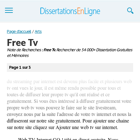
Dissertations
Page d'accueil
/
Arts
Free Tv
S'inscrire
Note de Recherches
: Free Tv.
Rechercher de 54 000+ Dissertation Gratuites
et Mémoires
Se connecter
Page 1 sur 3
Contactez-nous
du streaming par internet est devenu plus facile et plusieurs web
tv ont vues le jour, il est même rendu possible pour tous et
toutes de diffuser leur propre tv qu'il ont réalisé et ce
gratuitement. Si vous êtes intéressé à diffuser gratuitement votre
propre web tv vous pouvez le faire sur le site livestream,
envoyez nous par la suite l'adresse de votre tv internet et nous la
diffuseront sur notre site gratuitement. Pour ajouter une chaine
sur notre site cliquez sur Ajouter une web tv sur internet.
Web TV Internet GO ! télé en direct gratuite. Nous