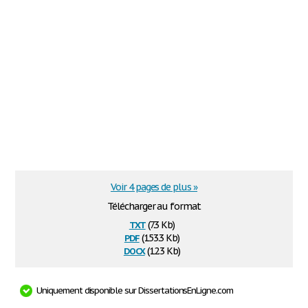
Voir 4 pages de plus »
Télécharger au format
txt
(7.3 Kb)
pdf
(153.3 Kb)
docx
(12.3 Kb)
Uniquement disponible sur DissertationsEnLigne.com