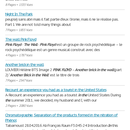
8 Pages
•
1535 Vues
Night In The Park
peuple) sans abri mais il fait partie d'eux l'ironie, mais il ne le réalise pas.
Part 1 We are not told many things about
7 Pages
•
1855 Vues
The wall Pink Floyd
Pink
Floyd
-
The
Wall
-
Pink
Floyd
est un groupe de rock psychédélique – le
rock psychédélique est un genre musical construit avec des
4 Pages
•
1787 Vues
Another brick in the wall
LOUVIER Hélène BTS Image 2
PINK
FLOYD
–
Another
brick
in
the
wall
(part
2) “
Another
Brick
in
the
Wall
” est le titre de trois
7 Pages
•
2547 Vues
Recount an experience you had as a tourist in the United States
A- Recount an experience you had as a tourist
in
the
United States During
the
summer 2011, we decided, my husband and I, with our
2 Pages
•
2080 Vues
Chromatographie, Separation of the products formed in the nitration of
Phénol
Tabarnoust 28.04.2016 Ali-François Raum F3.045-24 Introduction
In
this