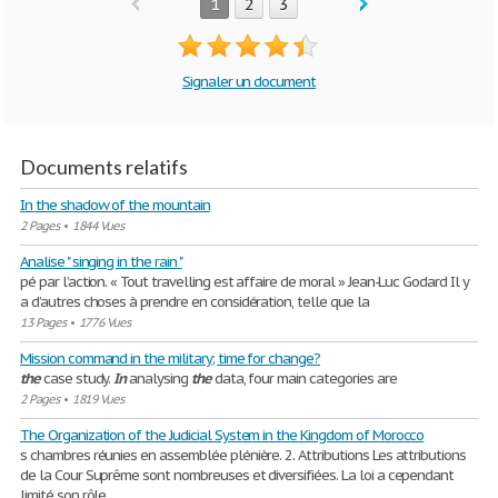
1
2
3
Signaler un document
Documents relatifs
In the shadow of the mountain
2 Pages
•
1844 Vues
Analise " singing in the rain "
pé par l’action. « Tout travelling est affaire de moral » Jean-Luc Godard Il y
a d’autres choses à prendre en considération, telle que la
13 Pages
•
1776 Vues
Mission command in the military; time for change?
the
case study.
In
analysing
the
data, four main categories are
2 Pages
•
1819 Vues
The Organization of the Judicial System in the Kingdom of Morocco
s chambres réunies en assemblée plénière. 2. Attributions Les attributions
de la Cour Suprême sont nombreuses et diversifiées. La loi a cependant
limité son rôle