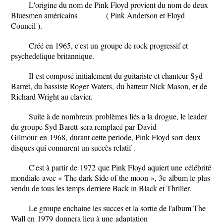
L'origine du nom de Pink Floyd provient du nom de deux
Bluesmen américains ( Pink Anderson et Floyd
Council ).
Créé en 1965
, c
'est un
groupe de rock progressif et
psychedelique britannique
.
Il
est composé initialement du guitariste et chanteur Syd
Barret, du bassiste Roger Waters,
d
u batteur Nick Mason, et de
Richard Wright au clavier.
Suite à de nombreux problèmes liés a la drogue, le leader
du groupe Syd Barett
sera remplacé par
David
Gilmour
en
1968
,
d
urant cette periode, Pink Floyd sor
t
deux
disques qui connurent un succès relatif .
C'est à partir de
1972
que Pink Floyd aquiert une
célébrité
mondiale
avec « The dark Side of the moon », 3
e
album le plus
vendu de tous les temps derriere Back in Black et Thriller.
Le groupe enchaine les succes et la sortie de l'album The
Wall en
1979
donnera lieu à une
adaptation