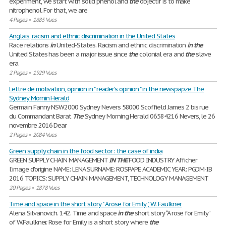
experiment, we start with solid phenol and
the
objectif is to make
nitrophenol. For that, we are
4 Pages
•
1685 Vues
Anglais, racism and ethnic discrimination in the United States
Race relations
in
United-States. Racism and ethnic discrimination
in
the
United States has been a major issue since
the
colonial era and
the
slave
era.
2 Pages
•
1929 Vues
Lettre de motivation, opinion in " reader's opinion " in the newspapze The
Sydney Mornin Herald
Germain Fanny NSW2000 Sydney Nevers 58000 Scoffield James 2 bis rue
du Commandant Barat
The
Sydney Morning Herald 06584216 Nevers, le 26
novembre 2016 Dear
2 Pages
•
2084 Vues
Green supply chain in the food sector : the case of india
GREEN SUPPLY CHAIN MANAGEMENT
IN
THE
FOOD INDUSTRY Afficher
l'image d'origine NAME: LENA SURNAME: ROSPAPE ACADEMIC YEAR: PGDM-IB
2016 TOPICS: SUPPLY CHAIN MANAGEMENT, TECHNOLOGY MANAGEMENT
20 Pages
•
1878 Vues
Time and space in the short story " A rose for Emily ", W. Faulkner
Alena Silvanovich. 142. Time and space
in
the
short story “A rose for Emily”
of W.Faulkner. Rose for Emily is a short story where
the