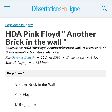
Dissertations
Page d'accueil
/
Arts
HDA Pink Floyd " Another
S'inscrire
Brick in the wall "
Se connecter
Étude de cas
: HDA Pink Floyd " Another Brick in the wall ".
Rechercher de 54
000+ Dissertation Gratuites et Mémoires
Contactez-nous
Par
Garance Benech
• 22 Avril 2016 • Étude de cas • 1 151
Mots (5 Pages) • 2 335 Vues
Page 1 sur 5
Another Brick in the Wall
Pink Floyd
1/
Biographie