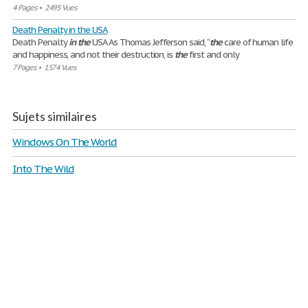
4 Pages
•
2495 Vues
Death Penalty in the USA
Death Penalty
in
the
USA As Thomas Jefferson said, “
the
care of human life
and happiness, and not their destruction, is
the
first and only
7 Pages
•
1574 Vues
Sujets similaires
Windows On The World
Into The Wild