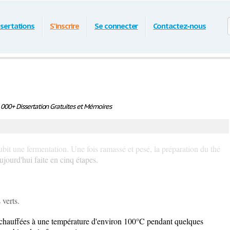
ssertations
S'inscrire
Se connecter
Contactez-nous
000+ Dissertation Gratuites et Mémoires
 subit une fermentation. Une fois ramassé et pesé, la préparation du thé
jourd'hui faite en cinq étapes.
 verts.
nt chauffées à une température d'environ 100°C pendant quelques