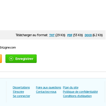
txt
pdf
docx
Télécharger au format
(2.9 Kb)
(53 Kb)
(6.2 Kb)
sEnLigne.com
Enregistrer
Dissertations
Foire aux questions
Plan du site
S'inscrire
Contactez-nous
Politique de confidentialité
Se connecter
Conditions d'utilisation