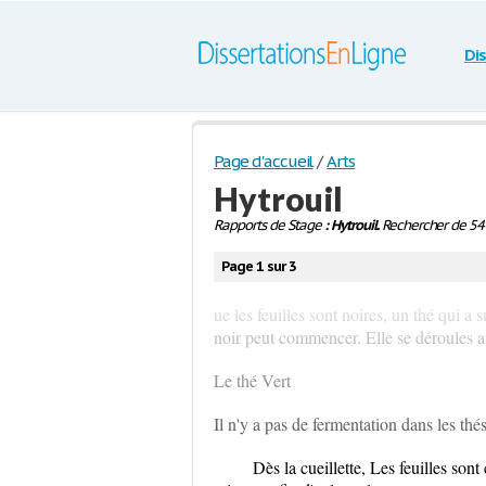
Di
Page d'accueil
/
Arts
Hytrouil
Rapports de Stage
: Hytrouil.
Rechercher de 54 
Page 1 sur 3
ue les feuilles sont noires, un thé qui a
noir peut commencer. Elle se déroules au
Le thé Vert
Il n'y a pas de fermentation dans les thés
Dès la cueillette, Les feuilles so