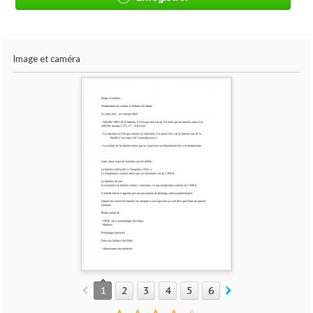
Image et caméra
1
2
3
4
5
6
7