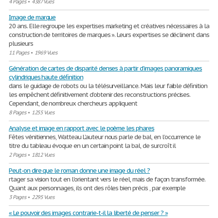
4 Pages
•
4387 Vues
Image de marque
20 ans. Elle regroupe les expertises marketing et créatives nécessaires à la
construction de territoires de marques ». Leurs expertises se déclinent dans
plusieurs
11 Pages
•
1969 Vues
Génération de cartes de disparité denses à partir d’images panoramiques
cylindriques haute déﬁnition
dans le guidage de robots ou la télésurveillance. Mais leur faible déﬁnition
les empêchent déﬁnitivement d’obtenir des reconstructions précises.
Cependant, de nombreux chercheurs appliquent
8 Pages
•
1255 Vues
Analyse et image en rapport avec le poème les phares
Fêtes vénitiennes, Watteau L’auteur nous parle de bal, en l’occurrence le
titre du tableau évoque en un certain point la bal, de surcroît il
2 Pages
•
1812 Vues
Peut-on dire que le roman donne une image du réel ?
rtager sa vision tout en l'orientant vers le réel, mais de façon transformée.
Quant aux personnages, ils ont des rôles bien précis , par exemple
3 Pages
•
2295 Vues
« Le pouvoir des images contrarie-t-il la liberté de penser ? »