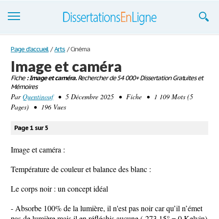
Dissertations
Page d'accueil
/
Arts
/
Cinéma
Image et caméra
S'inscrire
Fiche
: Image et caméra.
Rechercher de 54 000+ Dissertation Gratuites et
Mémoires
Se connecter
Par
Quentinouf
• 5 Décembre 2025 • Fiche • 1 109 Mots (5
Pages) • 196 Vues
Contactez-nous
Page 1 sur 5
Image et caméra :
Température de couleur et balance des blanc :
Le corps noir : un concept idéal
- Absorbe 100% de la lumière, il n'est pas noir car qu’il n’émet
pas de lumière mais il en réfléchis aucune (-273,15° = 0 Kelvin)