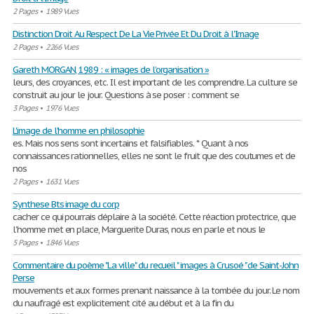
2 Pages
•
1989 Vues
Distinction Droit Au Respect De La Vie Privée Et Du Droit à l'Image
2 Pages
•
2266 Vues
Gareth MORGAN, 1989 : « images de l’organisation »
leurs, des croyances, etc. Il est important de les comprendre. La culture se
construit au jour le jour. Questions à se poser : comment se
3 Pages
•
1976 Vues
L'image de l'homme en philosophie
es. Mais nos sens sont incertains et falsifiables. * Quant à nos
connaissances rationnelles, elles ne sont le fruit que des coutumes et de
nos
2 Pages
•
1631 Vues
Synthese Bts image du corp
cacher ce qui pourrais déplaire à la société. Cette réaction protectrice, que
l’homme met en place, Marguerite Duras, nous en parle et nous le
5 Pages
•
1846 Vues
Commentaire du poème "La ville" du recueil " images à Crusoé " de Saint-John
Perse
mouvements et aux formes prenant naissance à la tombée du jour. Le nom
du naufragé est explicitement cité au début et à la fin du