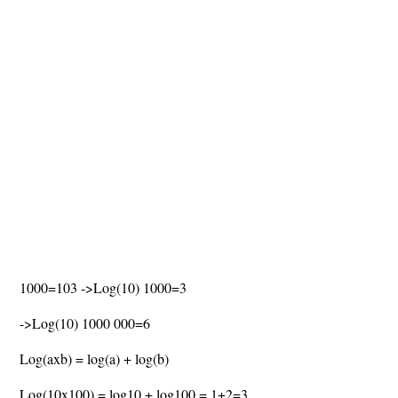
1000=103 ->Log(10) 1000=3
->Log(10) 1000 000=6
Log(axb) = log(a) + log(b)
Log(10x100) = log10 + log100 = 1+2=3