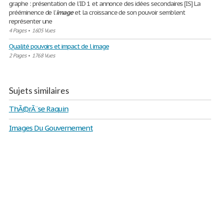
graphe : présentation de l’ID 1 et annonce des idées secondaires [IS] La
prééminence de l’
image
et la croissance de son pouvoir semblent
représenter une
4 Pages
•
1605 Vues
Qualité pouvoirs et impact de l image
2 Pages
•
1768 Vues
Sujets similaires
ThÃ©rÃ¨se Raquin
Images Du Gouvernement