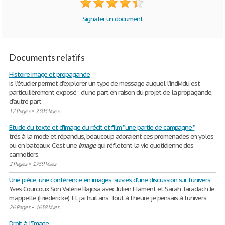
Signaler un document
Documents relatifs
Histoire image et propagande
is l’étudier permet d’explorer un type de message auquel l’individu est
particulièrement exposé : d’une part en raison du projet de la propagande,
d’autre part
12 Pages
•
2305 Vues
Etude du texte et d'image du récit et film " une partie de campagne "
trés à la mode et répandus, beaucoup adoraient ces promenades en yoles
ou en bateaux. C'est une
image
qui réfletent la vie quotidienne des
cannotiers
2 Pages
•
1759 Vues
Une pièce, une conférence en images, suivies d’une discussion sur l’univers
Yves Courcoux Son Valérie Bajcsa avec Julien Flament et Sarah Taradach Je
m’appelle (Friedericke). Et j’ai huit ans. Tout à l’heure je pensais à l’univers.
26 Pages
•
1638 Vues
Droit à l'Image