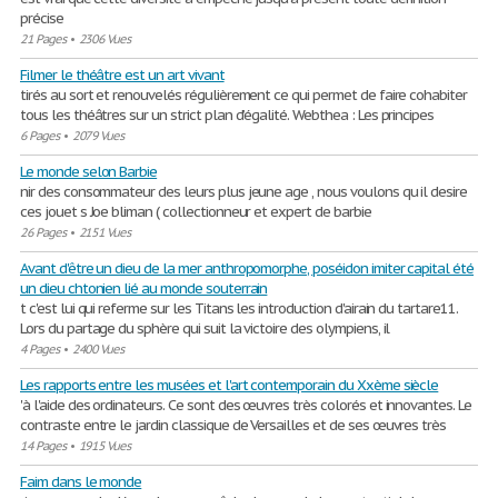
précise
21 Pages
•
2306 Vues
Filmer le théâtre est un art vivant
tirés au sort et renouvelés régulièrement ce qui permet de faire cohabiter
tous les théâtres sur un strict plan d’égalité. Webthea : Les principes
6 Pages
•
2079 Vues
Le monde selon Barbie
nir des consommateur des leurs plus jeune age , nous voulons qu il desire
ces jouet s Joe bliman ( collectionneur et expert de barbie
26 Pages
•
2151 Vues
Avant d'être un dieu de la mer anthropomorphe, poséidon imiter capital été
un dieu chtonien lié au monde souterrain
t c'est lui qui referme sur les Titans les introduction d'airain du tartare11.
Lors du partage du sphère qui suit la victoire des olympiens, il
4 Pages
•
2400 Vues
Les rapports entre les musées et l'art contemporain du Xxème siècle
'à l'aide des ordinateurs. Ce sont des œuvres très colorés et innovantes. Le
contraste entre le jardin classique de Versailles et de ses œuvres très
14 Pages
•
1915 Vues
Faim dans le monde