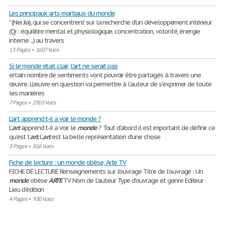
Les principaux arts martiaux du monde
" (Nei Jia), qui se concentrent sur la recherche d'un développement intérieur
(Qi : équilibre mental et physiologique, concentration, volonté, énergie
interne ...) au travers
13 Pages
•
1607 Vues
Si le monde était clair, l'art ne serait pas
ertain nombre de sentiments vont pouvoir être partagés à travers une
œuvre. L’œuvre en question va permettre à l’auteur de s’exprimer de toute
les manières
7 Pages
•
2910 Vues
L’art apprend t-il a voir le monde ?
L’
art
apprend t-il a voir le
monde
? Tout d’abord il est important de définir ce
qu’est l’
art
. L’
art
est la belle représentation d’une chose
3 Pages
•
816 Vues
Fiche de lecture : un monde obèse, Arte TV
FICHE DE LECTURE Renseignements sur l’ouvrage Titre de l’ouvrage : Un
monde
obèse
ARTE
TV Nom de l’auteur Type d’ouvrage et genre Editeur
Lieu d’édition
4 Pages
•
930 Vues