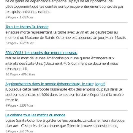
rie ce genre de dépendance empêche le pays de leur potentiel de
développement que les comtés sont presque entièrement contrôlés par
les «puissants» des nations
4 Pages
•
1932 Vues
Tous Les Matins Du Monde
e nature morte représentant la table avec le vin et les gaufrettes au
moment où Madame de Sainte Colombe est apparue. Un jour, Marin Marais,
3 Pages
•
1878 Vues
SDN / ONU : Les espoirs d’un monde nouveau
refuse la mort de jeunes Américains pour une guerre étrangère aux
intérêts des États-Unis. ( Document 4 : 5. Comment ce document nous
renseigne-t-il
16 Pages
•
4910 Vues
Agglomérations dans le monde (johannesburg, le caire, lagos)
il, puisque cette métropole rassemble 40% des emplois du pays dans le
secteur secondaire et 60% dans le secteur tertiaire. Cependant la misère
reste le
9 Pages
•
2203 Vues
La cabane tous les matins du monde
ousse Sainte Colombe à quitter ce lieu paisible. La cabane : lieu initiatique
d’un
art
: C’est près de la cabane que Toinette trouve son instrument,
6 Pages
•
2810 Vues