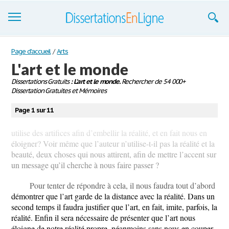
Dissertations
Page d'accueil
/
Arts
L'art et le monde
S'inscrire
Dissertations Gratuits
: L'art et le monde.
Rechercher de 54 000+
Dissertation Gratuites et Mémoires
Se connecter
Page 1 sur 11
Contactez-nous
utilise des artifices afin d’embellir la réalité, et en fait nous en
éloigner? Voir même que l’auteur n’utilise-t-il pas la réalité et la
beauté, deux choses qui nous attirent, afin de mettre l’accent sur
un message qu’il cherche à nous faire passer ?
Pour tenter de répondre à cela, il nous faudra tout d’abord
démontrer que l’art garde de la distance avec la réalité. Dans un
second temps il faudra justifier que l’art, en fait, imite, parfois, la
réalité. Enfin il sera nécessaire de présenter que l’art nous
éloigne de notre réalité propre, néanmoins sans nous en couper.