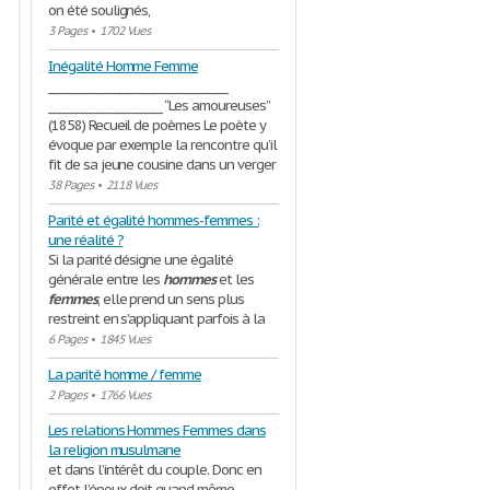
on été soulignés,
3 Pages
•
1702 Vues
Inégalité Homme Femme
_________________________________
_____________________ “Les amoureuses”
(1858) Recueil de poèmes Le poète y
évoque par exemple la rencontre qu’il
fit de sa jeune cousine dans un verger
38 Pages
•
2118 Vues
Parité et égalité hommes-femmes :
une réalité ?
Si la parité désigne une égalité
générale entre les
hommes
et les
femmes
, elle prend un sens plus
restreint en s’appliquant parfois à la
6 Pages
•
1845 Vues
La parité homme / femme
2 Pages
•
1766 Vues
Les relations Hommes Femmes dans
la religion musulmane
et dans l’intérêt du couple. Donc en
effet l’époux doit quand même