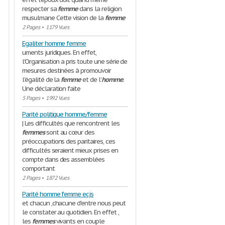
respecter sa
femme
dans la religion
musulmane Cette vision de la
femme
2 Pages
•
1179 Vues
Egaliter homme femme
uments juridiques. En effet,
l'Organisation a pris toute une série de
mesures destinées à promouvoir
l'égalité de la
femme
et de l'
homme
.
Une déclaration faite
5 Pages
•
1992 Vues
Parité politique homme/femme
| Les difficultés que rencontrent les
femmes
sont au cœur des
préoccupations des paritaires, ces
difficultés seraient mieux prises en
compte dans des assemblées
comportant
2 Pages
•
1872 Vues
Parité homme femme ecjs
et chacun ,chacune d'entre nous peut
le constater au quotidien. En effet ,
les
femmes
vivants en couple