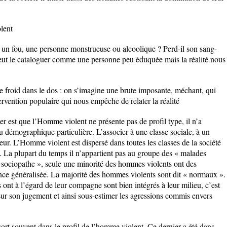
lent
 un fou, une personne monstrueuse ou alcoolique ? Perd-il son sang-
peut le cataloguer comme une personne peu éduquée mais la réalité nous
 froid dans le dos : on s’imagine une brute imposante, méchant, qui
ntervention populaire qui nous empêche de relater la réalité
er est que l’Homme violent ne présente pas de profil type, il n’a
u démographique particulière. L’associer à une classe sociale, à un
ur. L’Homme violent est dispersé dans toutes les classes de la société
. La plupart du temps il n’appartient pas au groupe des « malades
 sociopathe », seule une minorité des hommes violents ont des
nce généralisée. La majorité des hommes violents sont dit « normaux ».
s ont à l’égard de leur compagne sont bien intégrés à leur milieu, c’est
sur son jugement et ainsi sous-estimer les agressions commis envers
ort souvent dans le profil de l’homme violent. Ce dernier a été dans