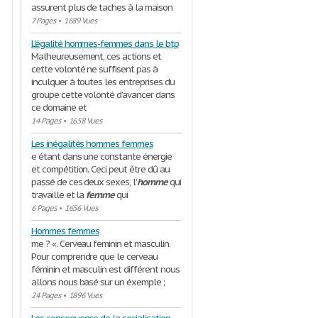
assurent plus de taches à la maison
7 Pages
•
1689 Vues
L'égalité hommes-femmes dans le btp
Malheureusement, ces actions et
cette volonté ne suffisent pas à
inculquer à toutes les entreprises du
groupe cette volonté d’avancer dans
ce domaine et
14 Pages
•
1658 Vues
Les inégalités hommes femmes
e étant dans une constante énergie
et compétition. Ceci peut être dû au
passé de ces deux sexes, l’
homme
qui
travaille et la
femme
qui
6 Pages
•
1656 Vues
Hommes femmes
me ? «. Cerveau feminin et masculin.
Pour comprendre que le cerveau
féminin et masculin est différent nous
allons nous basé sur un éxemple ;
24 Pages
•
1896 Vues