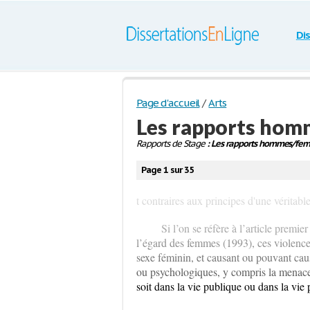
Di
Page d'accueil
/
Arts
Les rapports ho
Rapports de Stage
: Les rapports hommes/fe
Page 1 sur 35
t contraires aux principes d'une véritab
Si l’on se réfère à l’article premi
l’égard des femmes (1993), ces violences
sexe féminin, et causant ou pouvant cau
ou psychologiques, y compris la menace de
soit dans la vie publique ou dans la vie 