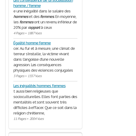
Les consequence de la socialisation
homme / femme
e une inégalité dans le salaire des
hommes
et des
femmes
. En moyenne,
les
femmes
ont un revenu inférieur de
20% par
rapport
à ceux
4 Pages
•
1887 Vues
Égalité homme femme
cer. Au fur et à mesure, une climat de
terreur s'installe, la victime vivant
dans l'angoisse d'une nouvelle
agression. Les conséquences
physiques des violences conjugales
3 Pages
•
1557 Vues
Les inégalités hommes femmes
t aussi bien religieuses que
socioculturelles. Elles font parties des
mentalités et sont souvent très
difficiles à effacer. Que ce soit dans la
religion chrétienne,
11 Pages
•
2004 Vues