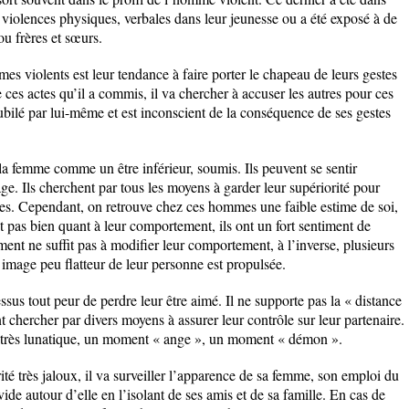
 violences physiques, verbales dans leur jeunesse ou a été exposé à de
ou frères et sœurs.
es violents est leur tendance à faire porter le chapeau de leurs gestes
ces actes qu’il a commis, il va chercher à accuser les autres pour ces
ubilé par lui-même et est inconscient de la conséquence de ses gestes
a femme comme un être inférieur, soumis. Ils peuvent se sentir
e. Ils cherchent par tous les moyens à garder leur supériorité pour
es. Cependant, on retrouve chez ces hommes une faible estime de soi,
nt pas bien quant à leur comportement, ils ont un fort sentiment de
ment ne suffit pas à modifier leur comportement, à l’inverse, plusieurs
mage peu flatteur de leur personne est propulsée.
us tout peur de perdre leur être aimé. Il ne supporte pas la « distance
nt chercher par divers moyens à assurer leur contrôle sur leur partenaire.
st très lunatique, un moment « ange », un moment « démon ».
té très jaloux, il va surveiller l’apparence de sa femme, son emploi du
ide autour d’elle en l’isolant de ses amis et de sa famille. En cas de