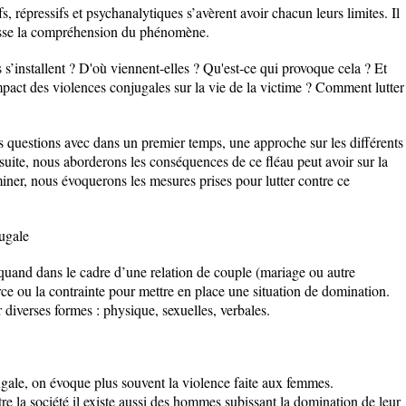
s, répressifs et psychanalytiques s’avèrent avoir chacun leurs limites. Il
isse la compréhension du phénomène.
’installent ? D'où viennent-elles ? Qu'est-ce qui provoque cela ? Et
impact des violences conjugales sur la vie de la victime ? Comment lutter
 questions avec dans un premier temps, une approche sur les différents
 suite, nous aborderons les conséquences de ce fléau peut avoir sur la
miner, nous évoquerons les mesures prises pour lutter contre ce
jugale
quand dans le cadre d’une relation de couple (mariage ou autre
orce ou la contrainte pour mettre en place une situation de domination.
 diverses formes : physique, sexuelles, verbales.
ugale, on évoque plus souvent la violence faite aux femmes.
tre la société il existe aussi des hommes subissant la domination de leur