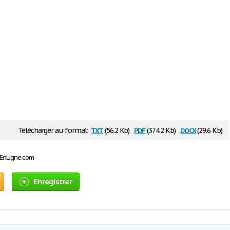
txt
pdf
docx
Télécharger au format
(56.2 Kb)
(374.2 Kb)
(29.6 Kb)
sEnLigne.com
Enregistrer