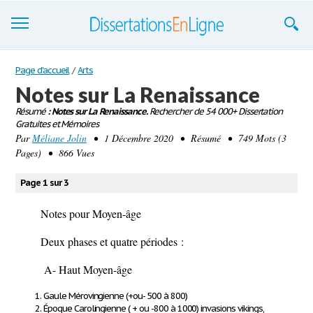
Dissertations
Page d'accueil
/
Arts
Notes sur La Renaissance
S'inscrire
Résumé
: Notes sur La Renaissance.
Rechercher de 54 000+ Dissertation
Gratuites et Mémoires
Se connecter
Par
Méliane Jolin
• 1 Décembre 2020 • Résumé • 749 Mots (3
Pages) • 866 Vues
Contactez-nous
Page 1 sur 3
Notes pour Moyen-âge
Deux phases et quatre périodes :
A- Haut Moyen-âge
Gaule Mérovingienne (+ou- 500 à 800)
Époque Carolingienne ( + ou -800 à 1000) invasions
vikings
,