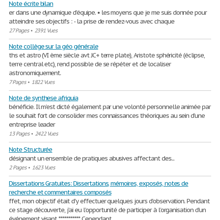
Note écrite bilan
er dans une dynamique d’équipe. • les moyens que je me suis donnée pour
atteindre ses objectifs : - la prise de rendez-vous avec chaque
27 Pages
•
2391 Vues
Note collège sur la géo générale
ths et astro (VI ème siècle avt JC+ terre plate), Aristote sphéricité (éclipse,
terre central etc), rend possible de se répéter et de localiser
astronomiquement.
7 Pages
•
1822 Vues
Note de synthese afriquia
bénéficie. Il m’est dicté également par une volonté personnelle animée par
le souhait fort de consolider mes connaissances théoriques au sein d’une
entreprise leader
13 Pages
•
2422 Vues
Note Structurée
désignant un ensemble de pratiques abusives affectant des...
2 Pages
•
1623 Vues
Dissertations Gratuites: Dissertations, mémoires, exposés, notes de
recherche et commentaires composés
ffet, mon objectif était d’y effectuer quelques jours d’observation. Pendant
ce stage découverte, j’ai eu l’opportunité de participer à l’organisation d’un
événement visant *********** Cependant,