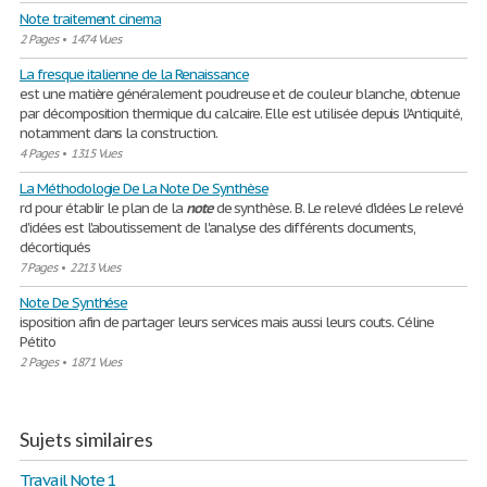
Note traitement cinema
2 Pages
•
1474 Vues
La fresque italienne de la Renaissance
est une matière généralement poudreuse et de couleur blanche, obtenue
par décomposition thermique du calcaire. Elle est utilisée depuis l'Antiquité,
notamment dans la construction.
4 Pages
•
1315 Vues
La Méthodologie De La Note De Synthèse
rd pour établir le plan de la
note
de synthèse. B. Le relevé d'idées Le relevé
d'idées est l'aboutissement de l'analyse des différents documents,
décortiqués
7 Pages
•
2213 Vues
Note De Synthése
isposition afin de partager leurs services mais aussi leurs couts. Céline
Pétito
2 Pages
•
1871 Vues
Sujets similaires
Travail Note 1