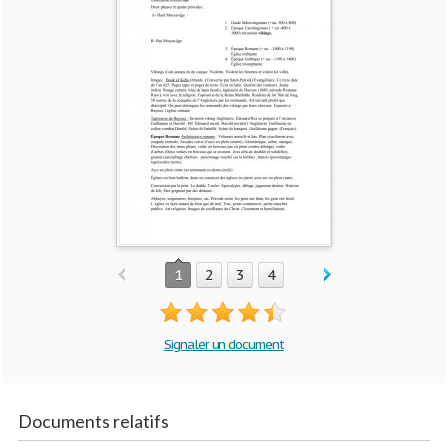
1
2
3
4
Signaler un document
Documents relatifs