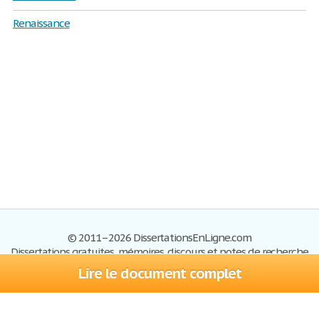
Renaissance
© 2011–2026 DissertationsEnLigne.com
Dissertations gratuites, mémoires, discours et notes de recherche
Lire le document complet
Dissertations
Plan du site
S'inscrire
Foire aux questions
Politique de confidentialité