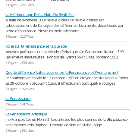
2 Pages
•
7191 Vues
La Méthodologie De La Note De Synthèse
a
note
de synthèse. B. Le relevé d'idées Le relevé d'idées est
l'aboutissement de l'analyse des différents documents, décortiqués par
ordre d'importance. Plusieurs méthodes sont
5 Pages
•
2117 Vues
Fiche sur la renaissance et la pleiade
'oeuvres poétiques de la pléiade : Pétrarque : Le Canzoniere italien 1549 :
les erreurs amoureuses : Pontus de Tyard 1550 : Odes, Ronsard 1552
2 Pages
•
1558 Vues
Quelle différence faites-vous entre la Renaissance et l'Humanisme ?
le continent américain le 12 octobre 1492 en croyant se trouver aux Indes.
Le 28 octobre il découvrit Cuba. Il effectua en tout quatre voyages
2 Pages
•
1057 Vues
La Renaissance
2 Pages
•
1447 Vues
La Renaissance Artistique
me François 1er ou Henri II . Les artistes les plus connus de la
Renaissance
sont italiens, tels Raphael, Léonard de Vinci et Michel Ange
2 Pages
•
1541 Vues