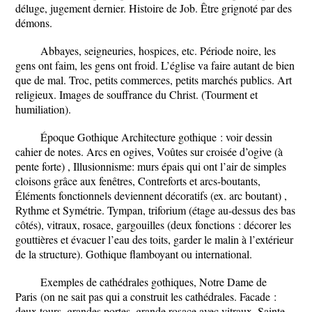
déluge, jugement dernier. Histoire de Job. Être grignoté par des
démons.
Abbayes, seigneuries, hospices, etc. Période noire, les
gens ont faim, les gens ont froid. L’église va faire autant de bien
que de mal. Troc, petits commerces, petits marchés publics. Art
religieux. Images de souffrance du Christ. (Tourment et
humiliation).
Époque Gothique
Architecture gothique
: voir dessin
cahier de notes. Arcs en ogives, Voûtes sur croisée d’ogive (à
pente forte) , Illusionnisme: murs épais qui ont l’air de simples
cloisons grâce aux fenêtres, Contreforts et arcs-boutants,
Éléments fonctionnels deviennent décoratifs (ex. arc boutant) ,
Rythme et Symétrie. Tympan, triforium (étage au-dessus des bas
côtés), vitraux, rosace, gargouilles (deux fonctions : décorer les
gouttières et évacuer l’eau des toits, garder le malin à l’extérieur
de la structure). Gothique flamboyant ou international.
Exemples de cathédrales gothiques,
Notre Dame de
Paris
(on ne sait pas qui a construit les cathédrales. Facade :
deux tours, grandes portes, grande rosace avec vitraux, Sainte-