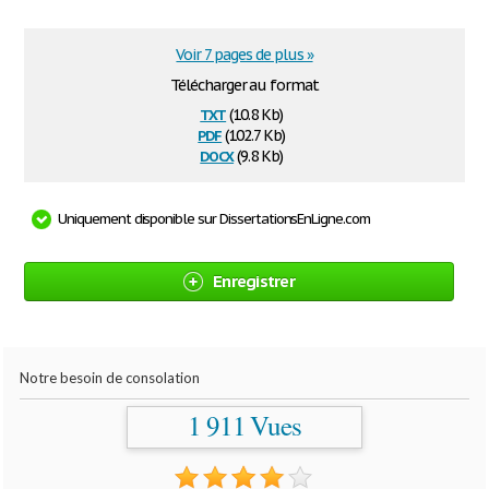
Voir 7 pages de plus »
Télécharger au format
txt
(10.8 Kb)
pdf
(102.7 Kb)
docx
(9.8 Kb)
Uniquement disponible sur DissertationsEnLigne.com
Enregistrer
Notre besoin de consolation
1 911 Vues