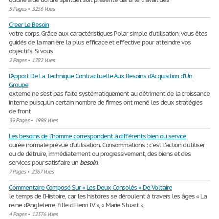
5 Pages
•
3256 Vues
Creer Le Besoin
votre corps. Grâce aux caractéristiques Polar simple d’utilisation, vous êtes
guidés de la manière la plus efficace et effective pour atteindre vos
objectifs. Si vous
2 Pages
•
1782 Vues
L'Apport De La Technique Contractuelle Aux Besoins d'Acquisition d'Un
Groupe
externe ne s’est pas faite systématiquement au détriment de la croissance
interne puisqu’un certain nombre de firmes ont mené les deux stratégies
de front
39 Pages
•
1998 Vues
Les besoins de l’homme correspondent à différents bien ou service
durée normale prévue d’utilisation. Consommations : c’est l'action d'utiliser
ou de détruire, immédiatement ou progressivement, des biens et des
services pour satisfaire un
besoin
.
7 Pages
•
2367 Vues
Commentaire Composé Sur « Les Deux Consolés » De Voltaire
le temps de l’Histoire, car les histoires se déroulent à travers les âges « La
reine d’Angleterre, fille d’Henri IV », « Marie Stuart »,
4 Pages
•
12376 Vues