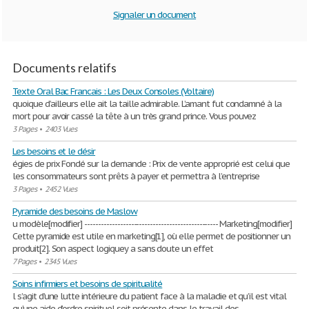
Signaler un document
Documents relatifs
Texte Oral Bac Francais : Les Deux Consoles (Voltaire)
quoique d’ailleurs elle ait la taille admirable. L’amant fut condamné à la
mort pour avoir cassé la tête à un très grand prince. Vous pouvez
3 Pages
•
2403 Vues
Les besoins et le désir
égies de prix Fondé sur la demande : Prix de vente approprié est celui que
les consommateurs sont prêts à payer et permettra à l’entreprise
3 Pages
•
2452 Vues
Pyramide des besoins de Maslow
u modèle[modifier] ------------------------------------------------- Marketing[modifier]
Cette pyramide est utile en marketing[1], où elle permet de positionner un
produit[2]. Son aspect logiquey a sans doute un effet
7 Pages
•
2345 Vues
Soins infirmiers et besoins de spiritualité
l s’agit d’une lutte intérieure du patient face à la maladie et qu’il est vital
qu’une aide d’ordre spirituel soit présente dans le travail des