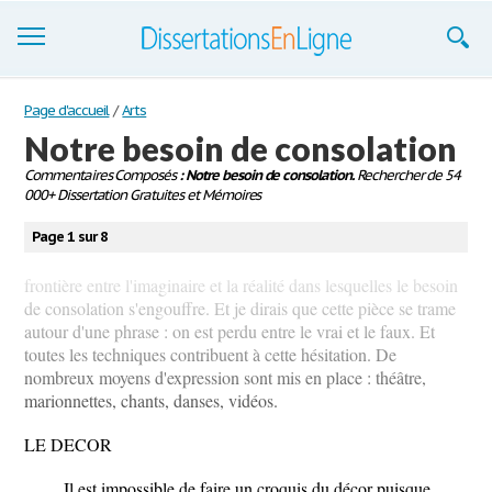
Dissertations
Page d'accueil
/
Arts
Notre besoin de consolation
S'inscrire
Commentaires Composés
: Notre besoin de consolation.
Rechercher de 54
000+ Dissertation Gratuites et Mémoires
Se connecter
Page 1 sur 8
Contactez-nous
frontière entre l'imaginaire et la réalité dans lesquelles le besoin
de consolation s'engouffre. Et je dirais que cette pièce se trame
autour d'une phrase : on est perdu entre le vrai et le faux. Et
toutes les techniques contribuent à cette hésitation. De
nombreux moyens d'expression sont mis en place : théâtre,
marionnettes, chants, danses, vidéos.
LE DECOR
Il est impossible de faire un croquis du décor puisque