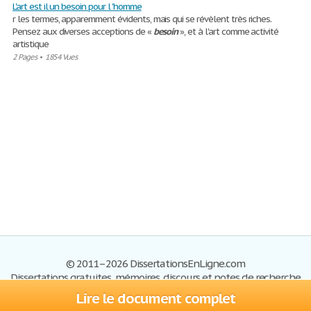
L'art est il un besoin pour l 'homme
r les termes, apparemment évidents, mais qui se révèlent très riches.
Pensez aux diverses acceptions de «
besoin
», et à l'art comme activité
artistique
2 Pages
•
1854 Vues
© 2011–2026 DissertationsEnLigne.com
Dissertations gratuites, mémoires, discours et notes de recherche
Lire le document complet