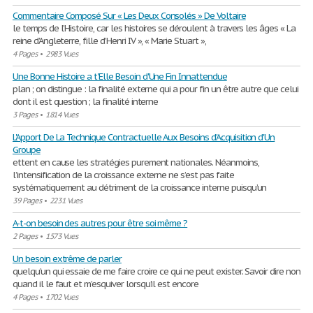
Commentaire Composé Sur « Les Deux Consolés » De Voltaire
le temps de l’Histoire, car les histoires se déroulent à travers les âges « La
reine d’Angleterre, fille d’Henri IV », « Marie Stuart »,
4 Pages
•
2983 Vues
Une Bonne Histoire a t'Elle Besoin d'Une Fin Innattendue
plan ; on distingue : la finalité externe qui a pour fin un être autre que celui
dont il est question ; la finalité interne
3 Pages
•
1814 Vues
L'Apport De La Technique Contractuelle Aux Besoins d'Acquisition d'Un
Groupe
ettent en cause les stratégies purement nationales. Néanmoins,
l’intensification de la croissance externe ne s’est pas faite
systématiquement au détriment de la croissance interne puisqu’un
39 Pages
•
2231 Vues
A-t-on besoin des autres pour être soi même ?
2 Pages
•
1573 Vues
Un besoin extrême de parler
quelqu’un qui essaie de me faire croire ce qui ne peut exister. Savoir dire non
quand il le faut et m’esquiver lorsqu’il est encore
4 Pages
•
1702 Vues