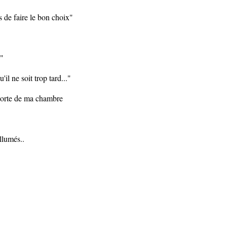
s de faire le bon choix"
e"
il ne soit trop tard..."
 porte de ma chambre
allumés..