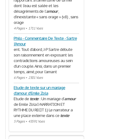
rapportant à l’amertume de la mer
dont l’eau est salée et les
désagréments de l’
amour
,
d’inexistante « sans orage » (v.8) , sans
orage
4 Pages
•
1711 Vues
Philo - Commentaire De Texte - Sartre
l'Amour
ent. Tout d’abord, J-P Sartre débute
son raisonnement en exposant les
contradictions amoureuses au sein
d’un couple. Ainsi, dans un premier
temps, aimé, pour l’amant
6 Pages
•
2301 Vues
Etude de texte sur un mariage
d'amour d'Emile Zola
Etude de
texte
: Un mariage d’
amour
de Emile Zola I-NARRATION ET
RYTHME DU RECIT 1) Le narrateur a
une place externe dans ce
texte
5 Pages
•
43591 Vues