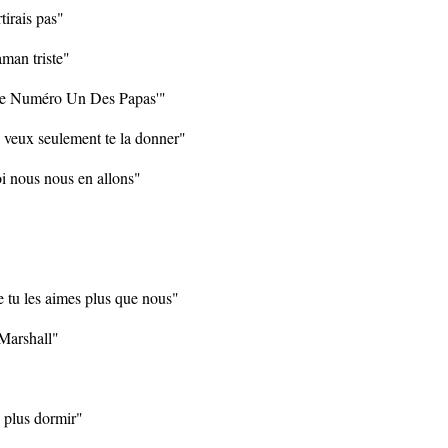
rtirais pas"
man triste"
t 'Le Numéro Un Des Papas'"
je veux seulement te la donner"
i nous nous en allons"
e tu les aimes plus que nous"
i Marshall"
s plus dormir"