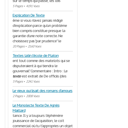
sur le temps qui passe, les lois
5 Pages
•
4191 Vues
Explication De Texte
ême si vous n'avez jamais rédigé
d'explication parce qu'un problème
bien compris constitue presque la
garantie d'une note correcte. Ne
choisissez pas "par prudence" le
20 Pages
•
2160 Vues
Textes latin l'école de Platon
ent tout comme des matelots qui se
disputeraient à qui tiendra le
gouvernail" Commentaire : Intro : Le
texte
est extrait de De officiis (des
3 Pages
•
2241 Vues
Le vieux qui lisait des romans d'amours
2 Pages
•
2008 Vues
Le Monolecte Texte De Agnès
Maillard
tance. Il y a toujours l'éphémère
jouissance de l'acquisition, le coït
commercial où tu t'appropries un objet