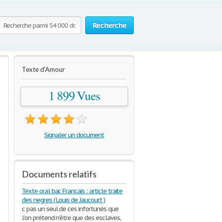
Recherche
Texte d'Amour
1 899 Vues
Signaler un document
Documents relatifs
Texte oral bac Francais : article traite
des negres ( Louis de Jaucourt )
c pas un seul de ces infortunés que
l’on prétend n’être que des esclaves,