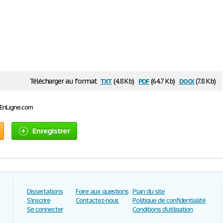
txt
pdf
docx
Télécharger au format
(4.8 Kb)
(64.7 Kb)
(7.8 Kb)
sEnLigne.com
Enregistrer
Dissertations
Foire aux questions
Plan du site
S'inscrire
Contactez-nous
Politique de confidentialité
Se connecter
Conditions d'utilisation