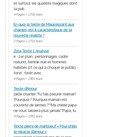
et surtout les qualités magiques dont
la pub
4 Pages
•
1756 Vues
En quoi le texte de Maupassant aux
champs, est-il caractéristique de la
nouvelle réaliste ?
2 Pages
•
2716 Vues
Zola Texte 1 Analyse
e - 1er plan : personnages, cadre
naturel, femme nue et hommes
habillés (cf. ce qui a choqué le public) -
fond : forêt avec
6 Pages
•
1901 Vues
Texte d'Amour
j'aille chanter "Tu fais pleurer maman"
"Pourquoi ? Pourquoi maman est
couverte de larmes ?" "Ma chérie papa
ne vous laissera plus jamais" "Papa, tu
4 Pages
•
1992 Vues
Texte pierre de marboeuf « Pour philis
le miracle d’amour »