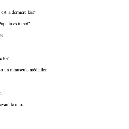
'est la dernière fois"
Papa tu es à moi"
te
e toi"
sort un minuscule médaillon
oi"
devant le miroir