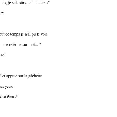
is, je suis sûr que tu le feras"
s ?"
ut ce temps je n'ai pu le voir
au se referme sur moi... ?
 sol
et appuie sur la gâchette
mes yeux
s'est écrasé