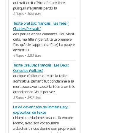
qui n’ait droit d’être déclaré libre,
puisqu’il n’a jamais perdu la
2 Pages
•
3666 Vues
Texte oral bac francais : les fees (
Charles Perrault )
des perles et des diamants. D'où vient
cela, ma fille ? (Ce fut là la première
fois qu'elle l'appela sa fille.) La pauvre
enfant lui
4 Pages
•
2255 Vues
Texte Oral Bac Francais : Les Deux
Consoles (Voltaire)
quoique d’ailleurs elle ait la taille
admirable. L’amant fut condamné à la
mort pour avoir cassé la tête à un très
grand prince. Vous pouvez
3 Pages
•
2407 Vues
La vie devant sois de Romain Gary :
explication de texte
r Hamil et Madame rosa, et là encore
Momo, avec son vocabulaire
attachant, nous donne son propre avis