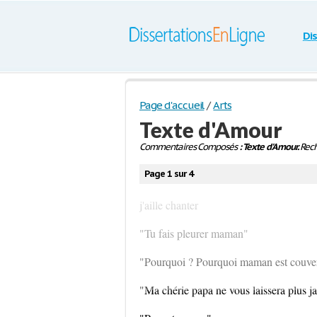
Di
Page d'accueil
/
Arts
Texte d'Amour
Commentaires Composés
: Texte d'Amour.
Rech
Page 1 sur 4
j'aille chanter
"Tu fais pleurer maman"
"Pourquoi ? Pourquoi maman est couver
"Ma chérie papa ne vous laissera plus j