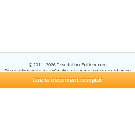
© 2011–2026 DissertationsEnLigne.com
Dissertations gratuites, mémoires, discours et notes de recherche
Lire le document complet
Dissertations
Plan du site
S'inscrire
Foire aux questions
Politique de confidentialité
Se connecter
Contactez-nous
Conditions d'utilisation