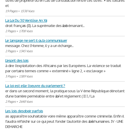
titres de propriété ou en cas de contradiction entre ces titres : • les toitures
et
19 Pages
•
1538 Vues
La Loi Du 30 Ventôse An Xii
droit français (II). La suprématie des
lois
émanant...
2 Pages
•
1708 Vues
Le langage ne sert il qu'a communiquer
message. Chez l’Homme, il y a un échange...
2 Pages
•
1345 Vues
L'esprit des lois
à dire l'exploitation des Africains par les Européens. La violence se traduit
par certains termes comme « exterminé » ligne 2, « esclavage »
3 Pages
•
1589 Vues
La loi est elle l'oeuvre du parlement ?
er dans un second moment, la pratique sous la V ème République dénotant
d’une barrière perméable entre
loi
et règlement ( II I / La
2 Pages
•
2648 Vues
Les lois desobeir parfois
as apparaître souhaitable voire même apparaître comme criminelle. Enfin il
faudra réfléchir sur ce qui peut fonder l'autorité des
lois
humaines. IV - UNE
DEMARCHE