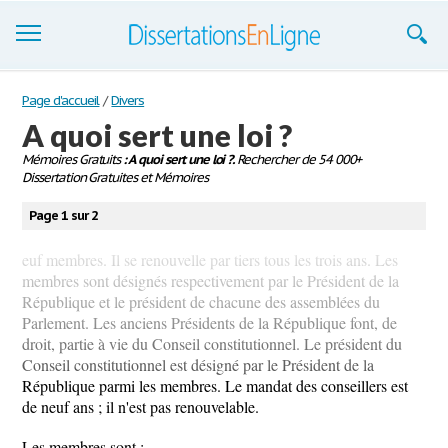
Dissertations
Page d'accueil
/
Divers
A quoi sert une loi ?
S'inscrire
Mémoires Gratuits
: A quoi sert une loi ?.
Rechercher de 54 000+
Dissertation Gratuites et Mémoires
Se connecter
Page 1 sur 2
Contactez-nous
euf membres. Il se renouvelle par tiers tous les trois ans. Les
membres sont désignés respectivement par le Président de la
République et le président de chacune des assemblées du
Parlement. Les anciens Présidents de la République font, de
droit, partie à vie du Conseil constitutionnel. Le président du
Conseil constitutionnel est désigné par le Président de la
République parmi les membres. Le mandat des conseillers est
de neuf ans ; il n'est pas renouvelable.
Les membres sont :