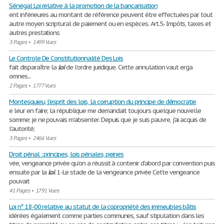
Sénégal Loi relative à la promotion de la bancarisation
ent inférieures au montant de référence peuvent être effectuées par tout
autre moyen scriptural de paiement ou en espèces. Art.5.- Impôts, taxes et
autres prestations
3 Pages
•
1499 Vues
Le Controle De Constitutionnalité Des Lois
fait disparaître la
loi
de l’ordre juridique. Cette annulation vaut erga
omnes...
2 Pages
•
1777 Vues
Montesquieu, l'esprit des lois, la corruption du principe de démocratie
e leur en faire; la république me demandait toujours quelque nouvelle
somme; je ne pouvais m'absenter. Depuis que je suis pauvre, j'ai acquis de
l'autorité;
3 Pages
•
2466 Vues
Droit pénal : principes, lois pénales, peines
vée, vengeance privée qu’on a réussit à contenir d’abord par convention puis
ensuite par la
loi
. 1-Le stade de la vengeance privée Cette vengeance
pouvait
41 Pages
•
1791 Vues
Loi n° 18-00 relative au statut de la copropriété des immeubles bâtis
idérées également comme parties communes, sauf stipulation dans les