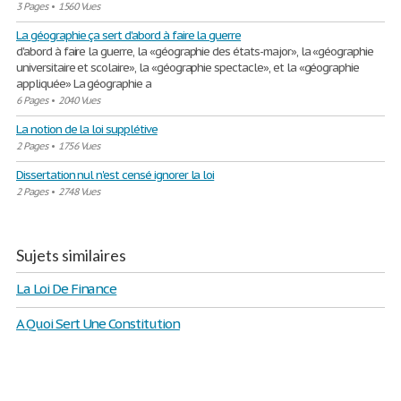
3 Pages
•
1560 Vues
La géographie ça sert d'abord à faire la guerre
d'abord à faire la guerre, la «géographie des états-major», la «géographie
universitaire et scolaire», la «géographie spectacle», et la «géographie
appliquée» La géographie a
6 Pages
•
2040 Vues
La notion de la loi supplétive
2 Pages
•
1756 Vues
Dissertation nul n'est censé ignorer la loi
2 Pages
•
2748 Vues
Sujets similaires
La Loi De Finance
A Quoi Sert Une Constitution