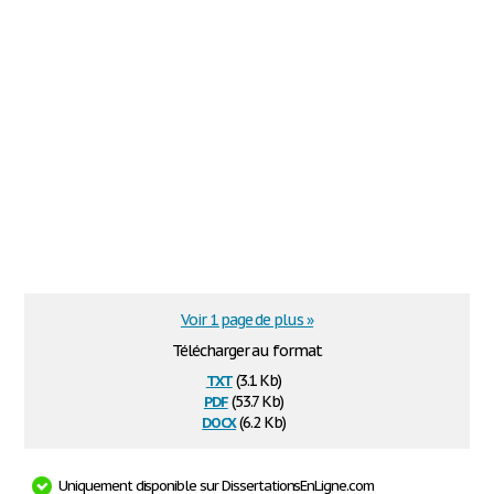
Voir 1 page de plus »
Télécharger au format
txt
(3.1 Kb)
pdf
(53.7 Kb)
docx
(6.2 Kb)
Uniquement disponible sur DissertationsEnLigne.com