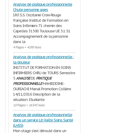
Analyse de pratique professionnelle
Chute personne ages
I.R.F.S.S. Occitanie Croix-Rouge
française Institut de Formation en
Soins Infirmiers 71 chemin des
Capelles 31300 Toulouse UE 5.1 S1
Accompagnement de la personne
dans la
4 Pages
•
4190 Vues
Analyse de pratique professionnelle :
la douleur
INSTITUT DE FORMATION EN SOINS
INFIRMIERS CHRU de TOURS Semestre
5
ANALYSE
DE
PRATIQUE
PROFESSIONNELLE
MAHIEDDINE-
OURIACHI Manal Promotion Collière
14/11/2016 Description de la
situation: Etudiante
10 Pages
•
16345 Vues
Analyse de pratique professionnelle
dans un service Lit Halte Soins Santé
(LHSS)
Mon stage s’est déroulé dans un