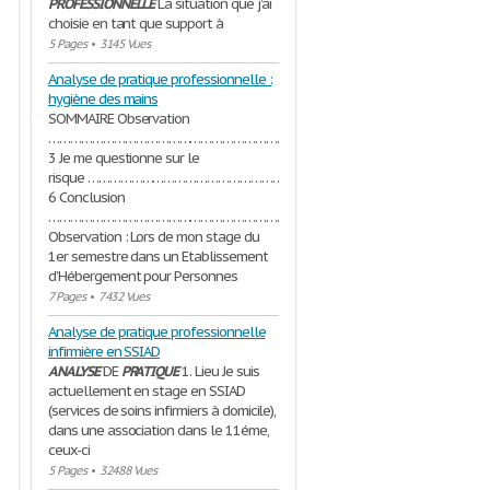
PROFESSIONNELLE
La situation que j’ai
choisie en tant que support à
5 Pages
•
3145 Vues
Analyse de pratique professionnelle :
hygiène des mains
SOMMAIRE Observation
……………………………………………………………………………………
3 Je me questionne sur le
risque …………………………………………………………………
6 Conclusion
………………………………………………………………………………….....6
Observation : Lors de mon stage du
1er semestre dans un Etablissement
d’Hébergement pour Personnes
7 Pages
•
7432 Vues
Analyse de pratique professionnelle
infirmière en SSIAD
ANALYSE
DE
PRATIQUE
1. Lieu Je suis
actuellement en stage en SSIAD
(services de soins infirmiers à domicile),
dans une association dans le 11éme,
ceux-ci
5 Pages
•
32488 Vues