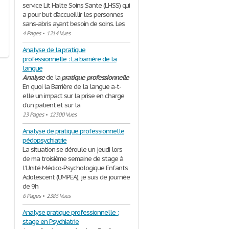
service Lit Halte Soins Sante (LHSS) qui
a pour but d’accueillir les personnes
sans-abris ayant besoin de soins. Les
4 Pages
•
1214 Vues
Analyse de la pratique
professionnelle : La barrière de la
langue
Analyse
de la
pratique
professionnelle
En quoi la Barrière de la langue a-t-
elle un impact sur la prise en charge
d’un patient et sur la
23 Pages
•
12300 Vues
Analyse de pratique professionnelle
pédopsychiatrie
La situation se déroule un jeudi lors
de ma troisième semaine de stage à
l’Unité Médico-Psychologique Enfants
Adolescent (UMPEA), je suis de journée
de 9h
6 Pages
•
2385 Vues
Analyse pratique professionnelle :
stage en Psychiatrie