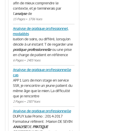
afin de mieux comprendre le
contexte, et je terminerais par
l’
analyse
de
15 Pages
•
1706 Vues
Analyse de pratique professionnel,
modalités
isation de soins, ou différé, lorsqu’on
décide à un instant T de regarder une
pratique
professionnelle
ou une prise
en charge de patient en référence
6 Pages
•
2405 Vues
Analyse de pratique professionnelle
cas
APP 1 Lors de mon stage en service
SSR, je rencontre un jeune patient du
même âge que le mien. La difficulté
que je rencontre
2 Pages
•
2507 Vues
Analyse de pratique professionnelle
DUPUY Julie Promo : 2014-2017
Formateur référent : Marion DE SEVIN
ANALYSE
DE
PRATIQUE