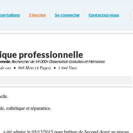
ssertations
S'inscrire
Se connecter
Contactez-nous
tique professionnelle
nnelle.
Rechercher de 54 000+ Dissertation Gratuites et Mémoires
de cas • 868 Mots (4 Pages) • 1 644 Vues
elle.
e, esthétique et réparatrice.
a été admise le 05/12/2015 pour brûlure de Second degré au niveau