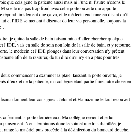
ois que cela gêne la patiente aussi mais ni l’une ni l’autre n’osons le
M si elle n’a pas trop froid avec cette porte ouverte qui apporte
e répond timidement que ça va, et le médecin enchaîne en disant qu’il
ui et l’IDE se mettent à discuter de leur vie personnelle, toujours la
nte…
dire, je quitte la salle de bain faisant mine d’aller chercher quelque
 l’IDE, vais en salle de soin non loin de la salle de bain, et y retourne.
porte, le médecin et l’IDE plongés dans leur conversation n’y prêtent
atiente afin de la rassurer, de lui dire qu’il n’y en a plus pour très
deux commencent à examiner la plaie, laissant la porte ouverte, je
rès d’eux et de la patiente, ma collègue étant partie faire autre chose en
decins donnent leur consignes : Jelonet et Flamazinne le tout recouvert
s-ci ferment la porte derrière eux. Ma collègue revient et je lui
du pansement. Nous terminons donc le soin et une fois rhabillée, je
 range le matériel puis procède à la désinfection du brancard douche.