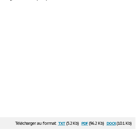
txt
pdf
docx
Télécharger au format
(5.2 Kb)
(96.2 Kb)
(10.1 Kb)