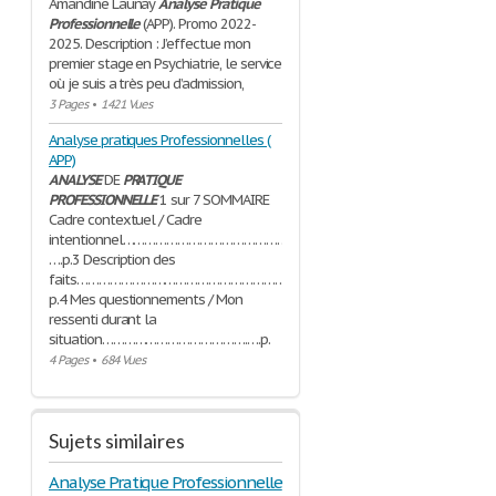
Amandine Launay
Analyse
Pratique
Professionnelle
(APP). Promo 2022-
2025. Description : J’effectue mon
premier stage en Psychiatrie, le service
où je suis a très peu d’admission,
3 Pages
•
1421 Vues
Analyse pratiques Professionnelles (
APP)
ANALYSE
DE
PRATIQUE
PROFESSIONNELLE
1 sur 7 SOMMAIRE
Cadre contextuel / Cadre
intentionnel……………………………………………………
….p.3 Description des
faits……………………………………………………………………………
p.4 Mes questionnements / Mon
ressenti durant la
situation………………………………….….p.
4 Pages
•
684 Vues
Sujets similaires
Analyse Pratique Professionnelle