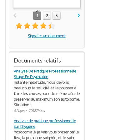
1
2
3
Signaler un document
Documents relatifs
Analyse De Pratique Professionnelle
Stage En Psychiatrie
nstante hébétude. Nous devons
beaucoup la sollicité et la pousser à
faire les choses par elle-même afin de
préserver au maximum son autonomie.
Situation :
5 Pages
•
20527 Vues
Analyse de pratique professionnelle
sur l’hygiène
nosocomiale, je vais vous présenter le
lieu, la personne soignée, et le soin,