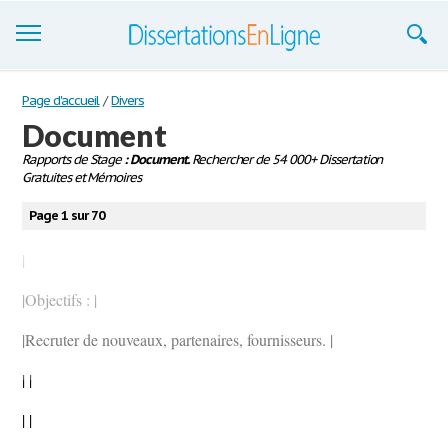
Dissertations
Page d'accueil
/
Divers
Document
S'inscrire
Rapports de Stage
: Document.
Rechercher de 54 000+ Dissertation
Gratuites et Mémoires
Se connecter
Page 1 sur 70
Contactez-nous
|
|Objectifs : |
|Recruter de nouveaux, partenaires, fournisseurs. |
| |
| |