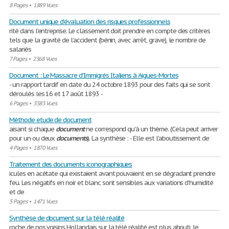
8 Pages
•
1889 Vues
Document unique d’évaluation des risques professionnels
rité dans l’entreprise. Le classement doit prendre en compte des critères
tels que la gravité de l’accident (bénin, avec arrêt, grave), le nombre de
salariés
7 Pages
•
2368 Vues
Document : Le Massacre d'Immigrés Italiens à Aigues-Mortes
- un rapport tardif en date du 24 octobre 1893 pour des faits qui se sont
déroulés les 16 et 17 août 1893 -
6 Pages
•
3583 Vues
Méthode etude de document
aisant si chaque
document
ne correspond qu'à un thème. (Cela peut arriver
pour un ou deux
documents
). La synthèse : - Elle est l'aboutissement de
4 Pages
•
1870 Vues
Traitement des documents iconographiques
icules en acétate qui existaient avant pouvaient en se dégradant prendre
feu. Les négatifs en noir et blanc sont sensibles aux variations d’humidité
et de
5 Pages
•
1471 Vues
Synthèse de document sur la télé réalité
roche de nos voisins Hollandais sur la télé réalité est plus abouti, le