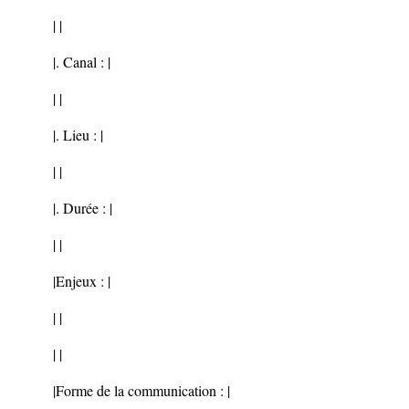
| |
|. Canal : |
| |
|. Lieu : |
| |
|. Durée : |
| |
|Enjeux : |
| |
| |
|Forme de la communication : |