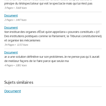
principe du téléspectateur qui voit le spectacle mais qui lui n’est pas
3 Pages
•
3168 Vues
Document
2 Pages
•
1447 Vues
Document
tion institue des organes d'État qu'on appellera « pouvoirs constitués » (cf.
Des institutions politiques comme le Parlement, le Tribunal constitutionnel)
et organise les mécanismes
34 Pages
•
1153 Vues
Document
ar a une solution définitive sur son problèmes. Je ne pense pas qu’ il aurait
de meilleur façons de le faire parce que seule ma
4 Pages
•
1081 Vues
Sujets similaires
Document