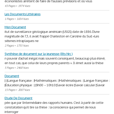
économistes arrêtent de faire de fausses prévisions et où vous
43 Pages
•
1974 Vues
Les Documents Littéraires
1 Pages
•
1654 Vues
Mon Document
itut de surveillance géologique américain (USGS) date de 1886. D'une
magnitude de 7,3, il avait frappé Charleston en Caroline du Sud. «Les
séismes intraplaques ne
2 Pages
•
1755 Vues
Synthèse de document sur la jeunesse ( Bts Nrc )
n pouvoir d’achat inégal mais souvent conséquent, beaucoup plus élevé,
en tout cas, que celui de leurs propres parents ». Il émet aussi la thèse
5 Pages
•
2468 Vues
Document
| | |Langue française : |Mathématiques : |Mathématiques : |Langue française :
|Éducation physique : | |9h00 – 10h10 |Savoir écrire |Savoir calculer |Savoir
15 Pages
•
2007 Vues
Etude De Document
pée que par l’intermédiaire des rapports humains. C’est à partir de cette
constatation qu’il tire sa thèse : la conscience qui permet de nous
interroger