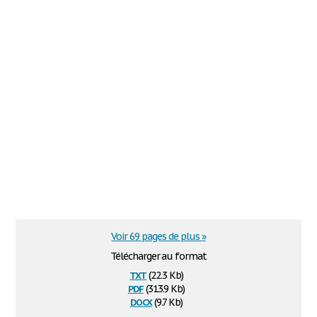
Voir 69 pages de plus »
Télécharger au format
txt
(22.3 Kb)
pdf
(313.9 Kb)
docx
(9.7 Kb)