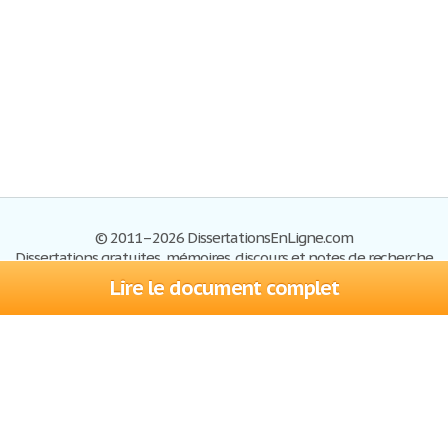
© 2011–2026 DissertationsEnLigne.com
Dissertations gratuites, mémoires, discours et notes de recherche
Lire le document complet
Dissertations
Plan du site
S'inscrire
Foire aux questions
Politique de confidentialité
Se connecter
Contactez-nous
Conditions d'utilisation