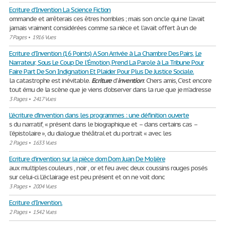
Ecriture d'Invention La Science Fiction
ommande et arrêterais ces êtres horribles ; mais son oncle qui ne l’avait
jamais vraiment considérées comme sa nièce et l’avait offert à un de
7 Pages
•
1916 Vues
Ecriture d'Invention (16 Points) A Son Arrivée à La Chambre Des Pairs, Le
Narrateur, Sous Le Coup De l'Émotion, Prend La Parole à La Tribune Pour
Faire Part De Son Indignation Et Plaider Pour Plus De Justice Sociale.
la catastrophe est inévitable.
Ecriture
d'
invention
: Chers amis, C’est encore
tout ému de la scène que je viens d’observer dans la rue que je m’adresse
3 Pages
•
2417 Vues
L'écriture d'invention dans les programmes : une définition ouverte
s du narratif, « présent dans le biographique et – dans certains cas –
l’épistolaire », du dialogue théâtral et du portrait « avec les
2 Pages
•
1633 Vues
Ecriture d'invention sur la pièce dom Dom Juan De Molière
aux multiples couleurs , noir , or et feu avec deux coussins rouges posés
sur celui-ci. L'éclairage est peu présent et on ne voit donc
3 Pages
•
2004 Vues
Ecriture d'Invention.
2 Pages
•
1542 Vues