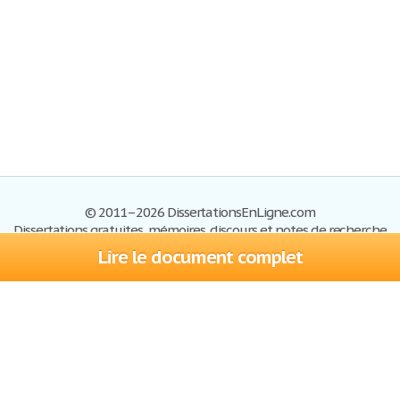
© 2011–2026 DissertationsEnLigne.com
Dissertations gratuites, mémoires, discours et notes de recherche
Lire le document complet
Dissertations
Plan du site
S'inscrire
Foire aux questions
Politique de confidentialité
Se connecter
Contactez-nous
Conditions d'utilisation