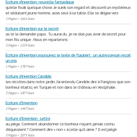
Ecriture d'invention: nouvelle fantastique
qu'elle fixait quelque chose. Je suivis son regard et découvrit un mystérieux
et séduisant jeune homme, assis seul à sa table. Elle se dirigea vers
2 Pages
•
1616 Vues
Ecriture d'invention sur le secret
as te le demander papa . Tu aurai du , je ne dois pas avoir de secret pour
mon fils unique . Nous en reparlerons
3 Pages
•
1529 Vues
Écriture d'invention poursuivez le texte de flaubert : un autre paysan recoit
un prix
1 Pages
•
1787 Vues
Ecriture d'invention Candide.
les récoltes dans notre jardin. J’ai entendu Candide dire à Pangloss que son
bonheur était ici, en Turquie et non dans le château en Vestphalie.
3 Pages
•
1877 Vues
Ecriture d'Invention
2 Pages
•
1447 Vues
Ecriture d'Invention - Lettre
au piège. Comment abandonner ce bonheur n’ayant jamais connu
d’équivalent ? Comment dire « non » à celle qu’il aime ? Il est piégé
5 Pages
•
2073 Vues