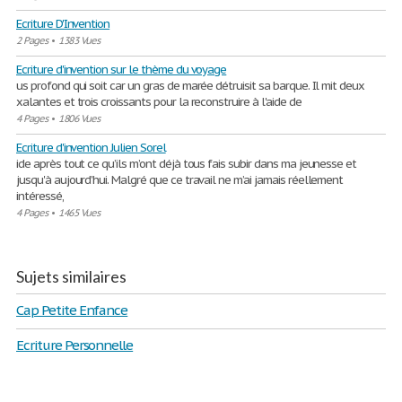
Ecriture D'Invention
2 Pages
•
1383 Vues
Ecriture d'invention sur le thème du voyage
us profond qui soit car un gras de marée détruisit sa barque. Il mit deux
xalantes et trois croissants pour la reconstruire à l'aide de
4 Pages
•
1806 Vues
Ecriture d'invention Julien Sorel
ide après tout ce qu’ils m’ont déjà tous fais subir dans ma jeunesse et
jusqu'à aujourd’hui. Malgré que ce travail ne m’ai jamais réellement
intéressé,
4 Pages
•
1465 Vues
Sujets similaires
Cap Petite Enfance
Ecriture Personnelle