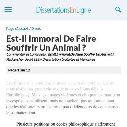
Dissertations
Page d'accueil
/
Divers
Est-Il Immoral De Faire
S'inscrire
Souffrir Un Animal ?
Se connecter
Commentaires Composés
: Est-Il Immoral De Faire Souffrir Un Animal ?.
Rechercher de 54 000+ Dissertation Gratuites et Mémoires
Contactez-nous
Page 1 sur 12
Les films sur la condition animale au sein de notre société ne
nous révèle pas grand chose que nous sachions déjà («
Earthlings »). Mais les images violentes et choquantes marquent
les esprits, sensibilisent, mais ne touchent pas toujours autant
que les réalisateurs ou les principaux défendeurs de cette cause
le souhaiteraient.
Plusieurs positions ou écoles philosophique s'affrontent