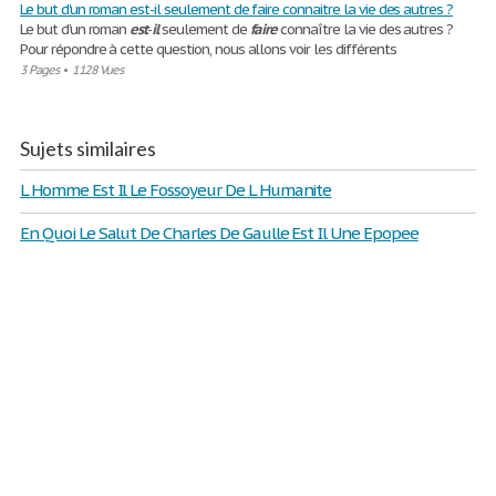
Le but d'un roman est-il seulement de faire connaitre la vie des autres ?
Le but d’un roman
est
-
il
seulement de
faire
connaître la vie des autres ?
Pour répondre à cette question, nous allons voir les différents
3 Pages
•
1128 Vues
Sujets similaires
L Homme Est Il Le Fossoyeur De L Humanite
En Quoi Le Salut De Charles De Gaulle Est Il Une Epopee