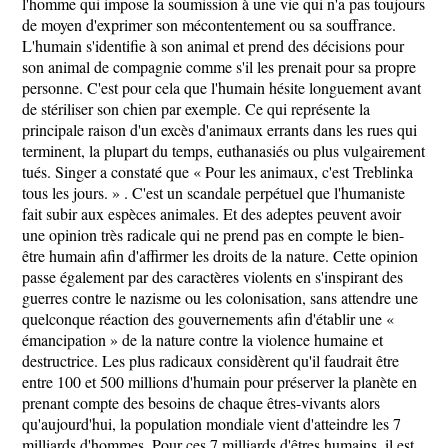
l'homme qui impose la soumission à une vie qui n'a pas toujours
de moyen d'exprimer son mécontentement ou sa souffrance.
L'humain s'identifie à son animal et prend des décisions pour
son animal de compagnie comme s'il les prenait pour sa propre
personne. C'est pour cela que l'humain hésite longuement avant
de stériliser son chien par exemple. Ce qui représente la
principale raison d'un excès d'animaux errants dans les rues qui
terminent, la plupart du temps, euthanasiés ou plus vulgairement
tués. Singer a constaté que « Pour les animaux, c'est Treblinka
tous les jours. » . C'est un scandale perpétuel que l'humaniste
fait subir aux espèces animales. Et des adeptes peuvent avoir
une opinion très radicale qui ne prend pas en compte le bien-
être humain afin d'affirmer les droits de la nature. Cette opinion
passe également par des caractères violents en s'inspirant des
guerres contre le nazisme ou les colonisation, sans attendre une
quelconque réaction des gouvernements afin d'établir une «
émancipation » de la nature contre la violence humaine et
destructrice. Les plus radicaux considèrent qu'il faudrait être
entre 100 et 500 millions d'humain pour préserver la planète en
prenant compte des besoins de chaque êtres-vivants alors
qu'aujourd'hui, la population mondiale vient d'atteindre les 7
milliards d'hommes. Pour ces 7 milliards d'êtres humains, il est