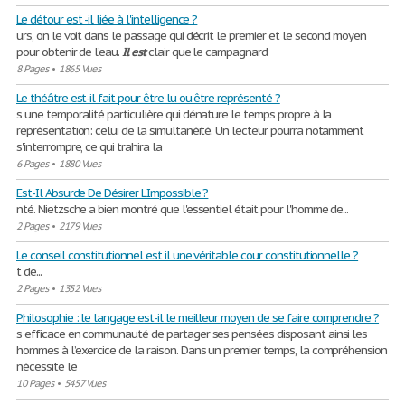
Le détour est -il liée à l'intelligence ?
urs, on le voit dans le passage qui décrit le premier et le second moyen
pour obtenir de l’eau.
Il
est
clair que le campagnard
8 Pages
•
1865 Vues
Le théâtre est-il fait pour être lu ou être représenté ?
s une temporalité particulière qui dénature le temps propre à la
représentation: celui de la simultanéité. Un lecteur pourra notamment
s'interrompre, ce qui trahira la
6 Pages
•
1880 Vues
Est-Il Absurde De Désirer L'Impossible ?
nté. Nietzsche a bien montré que l'essentiel était pour l'homme de...
2 Pages
•
2179 Vues
Le conseil constitutionnel est il une véritable cour constitutionnelle ?
t de...
2 Pages
•
1352 Vues
Philosophie : le langage est-il le meilleur moyen de se faire comprendre ?
s efficace en communauté de partager ses pensées disposant ainsi les
hommes à l’exercice de la raison. Dans un premier temps, la compréhension
nécessite le
10 Pages
•
5457 Vues