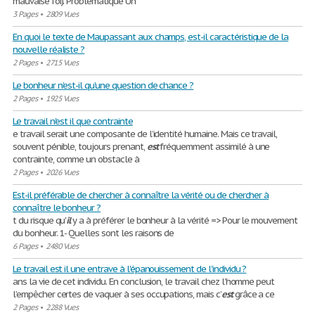
mauvaise foi). Problématique Un
3 Pages
•
2809 Vues
En quoi le texte de Maupassant aux champs, est-il caractéristique de la
nouvelle réaliste ?
2 Pages
•
2715 Vues
Le bonheur n’est-il qu’une question de chance ?
2 Pages
•
1925 Vues
Le travail n'est il que contrainte
e travail serait une composante de l’identité humaine. Mais ce travail,
souvent pénible, toujours prenant,
est
fréquemment assimilé à une
contrainte, comme un obstacle à
2 Pages
•
2026 Vues
Est-il préférable de chercher à connaître la vérité ou de chercher à
connaître le bonheur ?
t du risque qu'
il
y a à préférer le bonheur à la vérité => Pour le mouvement
du bonheur. 1- Quelles sont les raisons de
6 Pages
•
2480 Vues
Le travail est il une entrave à l'épanouissement de l'individu ?
ans la vie de cet individu. En conclusion, le travail chez l’homme peut
l’empêcher certes de vaquer à ses occupations, mais c’
est
grâce a ce
2 Pages
•
2288 Vues