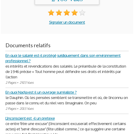
Signaler un document
Documents relatifs
En quoi le salarié est-il protégé juridiquement dans son environnement
professionnel ?
es intérêts et revendications des salariés. Le préambule de la constitution
de 1946 précise « Tout homme peut défendre ses droits et intérêts par
l’action
2 Pages
•
2923 Vues
En quoi Nadja est il un ouvrage surréaliste ?
le Dauphin. Où les pensées semblent se transmettre et où, de l’inconnu on
passe dans le connu et du réel vers l’imaginaire. On peu
2 Pages
•
2015 Vues
L'inconscient est -il un pretexe
ce entre "être une excuse" (l'inconscient excuserait effectivement certains
actes) et "servir d'excuse" ("ête utilisé comme...", ce qui suggère une certaine