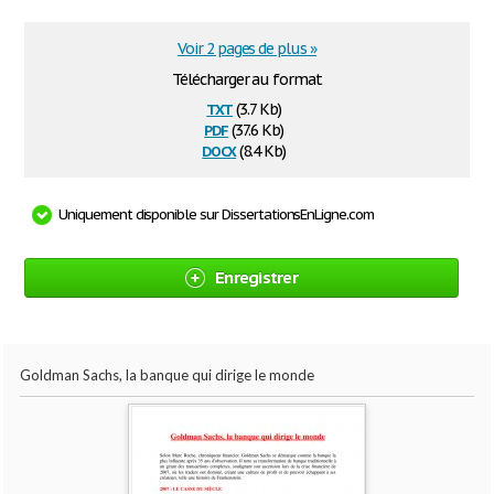
Voir 2 pages de plus »
Télécharger au format
txt
(3.7 Kb)
pdf
(37.6 Kb)
docx
(8.4 Kb)
Uniquement disponible sur DissertationsEnLigne.com
Enregistrer
Goldman Sachs, la banque qui dirige le monde