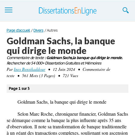
Dissertations
Page d'accueil
/
Divers
/
Autres
Goldman Sachs, la banque
S'inscrire
qui dirige le monde
Se connecter
Commentaire de texte
: Goldman Sachs, la banque qui dirige le monde.
Rechercher de 54 000+ Dissertation Gratuites et Mémoires
Contactez-nous
Par
Ines Bensikaddour
• 12 Juin 2024 • Commentaire de
texte • 561 Mots (3 Pages) • 721 Vues
Page 1 sur 3
Goldman Sachs, la banque qui dirige le monde
Selon Marc Roche, chroniqueur financier, Goldman Sachs
se démarque comme la banque la plus influente après 35 ans
d'observation. Il note sa transformation de banque traditionnelle
à un géant des transactions complexes, soulignant son ascension