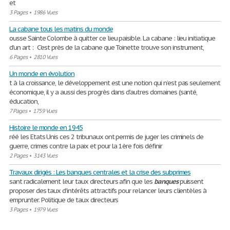
et
3 Pages
•
1986 Vues
La cabane tous les matins du monde
ousse Sainte Colombe à quitter ce lieu paisible. La cabane : lieu initiatique
d’un art : C’est près de la cabane que Toinette trouve son instrument,
6 Pages
•
2810 Vues
Un monde en évolution
t à la croissance, le développement est une notion qui n’est pas seulement
économique, il y a aussi des progrès dans d’autres domaines (santé,
éducation,
7 Pages
•
1759 Vues
Histoire le monde en 1945
réé les Etats Unis ces 2 tribunaux ont permis de juger les criminels de
guerre, crimes contre la paix et pour la 1ère fois définir
2 Pages
•
3143 Vues
Travaux dirigés : Les banques centrales et la crise des subprimes
sant radicalement leur taux directeurs afin que les
banques
puissent
proposer des taux d'intérêts attractifs pour relancer leurs clientèles à
emprunter. Politique de taux directeurs
3 Pages
•
1979 Vues