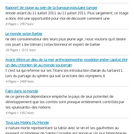
Rapport de stage au sein de la banque populaire tanger
ériode allant du 11 Juillet 2011 au 11 juillet 2011. Plus largement, ce stage
a donc été une opportunité pour moi de découvrir comment une
8 Pages
•
2957 Vues
Le monde selon Barbie
nir des consommateur des leurs plus jeune age , nous voulons qu il desire
ces jouet s Joe bliman ( collectionneur et expert de barbie
26 Pages
•
2151 Vues
Avant d'être un dieu de la mer anthropomorphe, poséidon imiter capital été
un dieu chtonien lié au monde souterrain
t c'est lui qui referme sur les Titans les introduction d'airain du tartare11.
Lors du partage du sphère qui suit la victoire des olympiens, il
4 Pages
•
2400 Vues
Faim dans le monde
rie ce genre de dépendance empêche le pays de leur potentiel de
développement que les comtés sont presque entièrement contrôlés par
les «puissants» des nations
4 Pages
•
1932 Vues
Tous Les Matins Du Monde
e nature morte représentant la table avec le vin et les gaufrettes au
moment où Madame de Sainte Colombe est apparue. Un jour, Marin Marais,