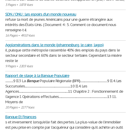
3 Pages
•
1878 Vues
SDN / ONU : Les espoirs d’un monde nouveau
refuse la mort de jeunes Américains pour une guerre étrangère aux
intérêts des États-Unis. ( Document 4 : 5. Comment ce document nous
renseigne-t-il
16 Pages
•
4910 Vues
Agglomérations dans le monde (johannesburg, le caire, lagos)
il, puisque cette métropole rassemble 40% des emplois du pays dans le
secteur secondaire et 60% dans le secteur tertiaire. Cependant la misère
reste le
9 Pages
•
2203 Vues
Rapport de stage à la Banque Populaire
..............9 II.3 La
Banque
Populaire Régionale (BPR)...............................................9 II.4. Les
Succursales................................................................................10 II.4. Les
Agences......................................................................................11 Chapitre 2 : Fonctionnement de
l'agence I. Opérations effectuées.....................................................................................13 I.1.
Moyens de
20 Pages
•
2277 Vues
Banque Et Finances
s et inversement lorsqu’elle fait des pertes. La plus-value de l’immobilier
est peu prise en compte par l’acquéreur qui considère qu’il achète un outil