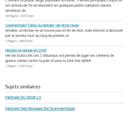
t, devant un public large, populaire ou noble. Thèmes principaux L´esprit et
les articles de foi se résument en quelques points saillants: barons
serviteurs de
40 Pages
•
2057 Vues
Commentaire " Fable ou histoire " de Victor Hugo
ontaine, la morale ne se trouve pas en fin de récit, mais elle est à découvrir
par le lecteur tout au long du poème, ce
5 Pages
•
4459 Vues
Histoire le monde en 1945
réé les Etats Unis ces 2 tribunaux ont permis de juger les criminels de
guerre, crimes contre la paix et pour la 1ère fois définir
2 Pages
•
3145 Vues
Sujets similaires
Histoire Du Droit L1
Histoire Des Voyages De Scarmentado