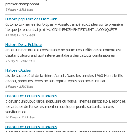
premier championnat
3 Pages
•
1881 Vues
Histoire populaire des États-Unis
Colomb lui-même n'écrit-il pas: « Aussitôt arrivé aux Indes, sur la première
île que je rencontrai, je 6 ' AU COMMENCEMENT ÉTAU'.NT LA CONQUÊTE,
41 Pages
•
2135 Vues
Histoire De La Publicite
en jeu un nombre e e consid´rable de particules. L’eﬀet de ce nombre est
d’autant plus grand qu’il intere vient dans des calculs combinatoires :
47 Pages
•
2382 Vues
Histoire d'Adidas
ais de l'autre côté de la rivière Aurach. Dans les années 1960, Horst le fils
d'Adolf, prend les rênes de l'entreprise. Après son décès brutal
2 Pages
•
2330 Vues
Histoire Des Courants Littéraires
t, devant un public large, populaire ou noble. Thèmes principaux L´esprit et
les articles de foi se résument en quelques points saillants: barons
serviteurs de
40 Pages
•
2233 Vues
Histoire Des Courants Littéraires