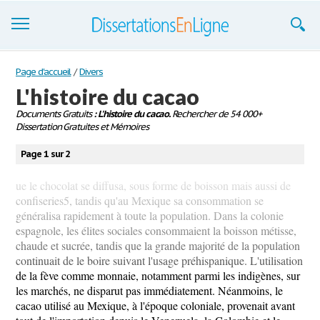
Dissertations
Page d'accueil
/
Divers
L'histoire du cacao
S'inscrire
Documents Gratuits
: L'histoire du cacao.
Rechercher de 54 000+
Dissertation Gratuites et Mémoires
Se connecter
Page 1 sur 2
Contactez-nous
ue le chocolat se diffusa, sous forme de boisson mais aussi de
confiseries5, tandis qu'au Mexique sa consommation se
généralisa rapidement à toute la population. Dans la colonie
espagnole, les élites sociales consommaient la boisson métisse,
chaude et sucrée, tandis que la grande majorité de la population
continuait de le boire suivant l'usage préhispanique. L'utilisation
de la fève comme monnaie, notamment parmi les indigènes, sur
les marchés, ne disparut pas immédiatement. Néanmoins, le
cacao utilisé au Mexique, à l'époque coloniale, provenait avant