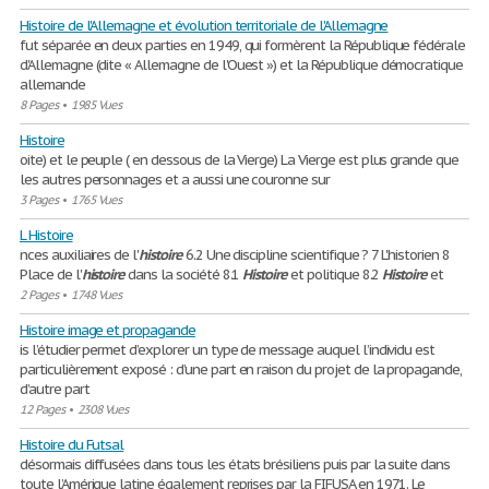
Histoire de l'Allemagne et évolution territoriale de l'Allemagne
fut séparée en deux parties en 1949, qui formèrent la République fédérale
d'Allemagne (dite « Allemagne de l'Ouest ») et la République démocratique
allemande
8 Pages
•
1985 Vues
Histoire
oite) et le peuple ( en dessous de la Vierge) La Vierge est plus grande que
les autres personnages et a aussi une couronne sur
3 Pages
•
1765 Vues
L Histoire
nces auxiliaires de l'
histoire
6.2 Une discipline scientifique ? 7 L'historien 8
Place de l'
histoire
dans la société 8.1
Histoire
et politique 8.2
Histoire
et
2 Pages
•
1748 Vues
Histoire image et propagande
is l’étudier permet d’explorer un type de message auquel l’individu est
particulièrement exposé : d’une part en raison du projet de la propagande,
d’autre part
12 Pages
•
2308 Vues
Histoire du Futsal
désormais diffusées dans tous les états brésiliens puis par la suite dans
toute l’Amérique latine également reprises par la FIFUSA en 1971. Le