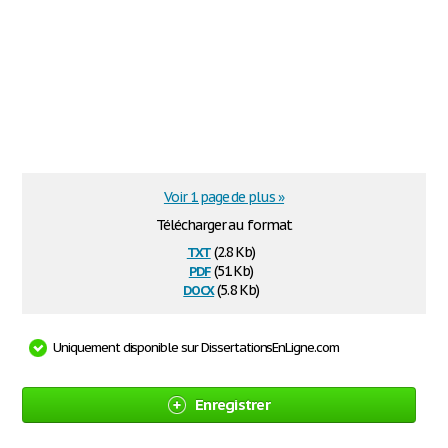
Voir 1 page de plus »
Télécharger au format
txt
(2.8 Kb)
pdf
(51 Kb)
docx
(5.8 Kb)
Uniquement disponible sur DissertationsEnLigne.com
Enregistrer