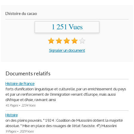
L'histoire du cacao
1 251 Vues
Signaler un document
Documents relatifs
Histoire de France
forts d'unification linguistique et culturelle, par un enrichissement du pays
et par un renforcement de l'immigration venant d'Europe, mais aussi
d'Afrique et d'Asie, ravivant ainsi
41 Pages
•
2234 Vues
Histoire
on des pleins pouvoirs. * 1924 : Coalition de Mussolini obtient la majorité
absolue. * Mise en place des rouages de l’état fasciste. 4°) Mussolini
9 Pages
•
2029 Vues