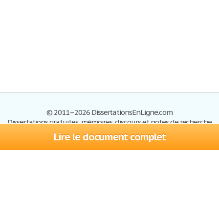
© 2011–2026 DissertationsEnLigne.com
Dissertations gratuites, mémoires, discours et notes de recherche
Lire le document complet
Dissertations
Plan du site
S'inscrire
Foire aux questions
Politique de confidentialité
Se connecter
Contactez-nous
Conditions d'utilisation