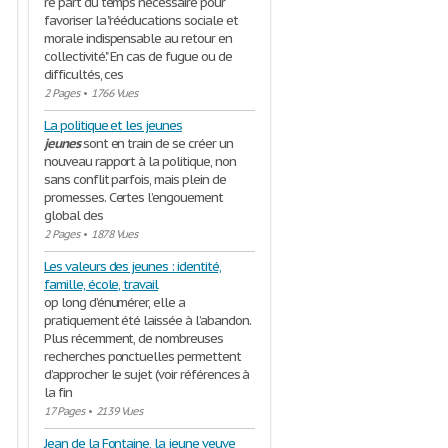
re part du temps nécessaire pour
favoriser la "rééducations sociale et
morale indispensable au retour en
collectivité". En cas de fugue ou de
difficultés, ces
2 Pages
•
1766 Vues
La politique et les jeunes
jeunes
sont en train de se créer un
nouveau rapport à la politique, non
sans conflit parfois, mais plein de
promesses. Certes l’engouement
global des
2 Pages
•
1878 Vues
Les valeurs des jeunes : identité,
famille, école, travail
op long d’énumérer, elle a
pratiquement été laissée à l’abandon.
Plus récemment, de nombreuses
recherches ponctuelles permettent
d’approcher le sujet (voir références à
la fin
17 Pages
•
2139 Vues
Jean de la Fontaine, la jeune veuve