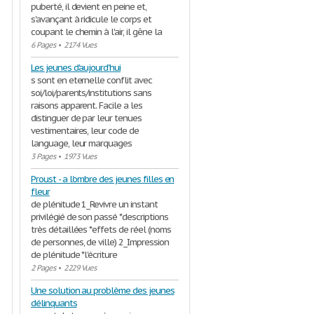
puberté, il devient en peine et,
s'avançant à ridicule le corps et
coupant le chemin à l'air, il gêne la
6 Pages
•
2174 Vues
Les jeunes d'aujourd'hui
s sont en eternelle conflit avec
soi/loi/parents/institutions sans
raisons apparent. Facile a les
distinguer de par leur tenues
vestimentaires, leur code de
language, leur marquages
3 Pages
•
1973 Vues
Proust - a l'ombre des jeunes filles en
fleur
de plénitude 1_Revivre un instant
privilégié de son passé *descriptions
très détaillées *effets de réel (noms
de personnes, de ville) 2_Impression
de plénitude *l'écriture
2 Pages
•
2229 Vues
Une solution au problème des jeunes
délinquants