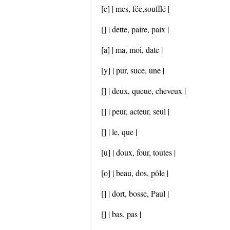
[e] | mes, fée,soufflé |
[] | dette, paire, paix |
[a] | ma, moi, date |
[y] | pur, suce, une |
[] | deux, queue, cheveux |
[] | peur, acteur, seul |
[] | le, que |
[u] | doux, four, toutes |
[o] | beau, dos, pôle |
[] | dort, bosse, Paul |
[] | bas, pas |