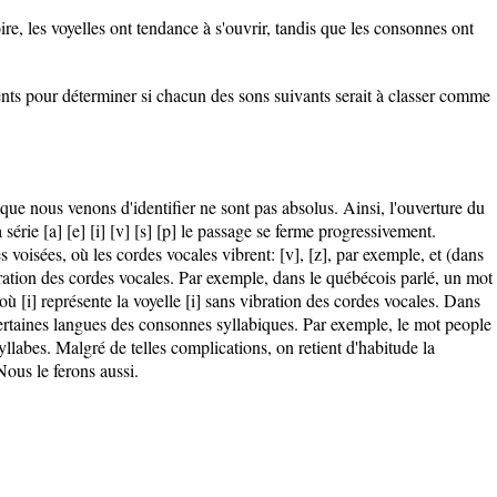
re, les voyelles ont tendance à s'ouvrir, tandis que les consonnes ont
ents pour déterminer si chacun des sons suivants serait à classer comme
que nous venons d'identifier ne sont pas absolus. Ainsi, l'ouverture du
a série [a] [e] [i] [v] [s] [p] le passage se ferme progressivement.
oisées, où les cordes vocales vibrent: [v], [z], par exemple, et (dans
bration des cordes vocales. Par exemple, dans le québécois parlé, un mot
ù [i] représente la voyelle [i] sans vibration des cordes vocales. Dans
 certaines langues des consonnes syllabiques. Par exemple, le mot people
yllabes. Malgré de telles complications, on retient d'habitude la
Nous le ferons aussi.