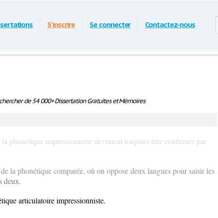
ssertations
S'inscrire
Se connecter
Contactez-nous
hercher de 54 000+ Dissertation Gratuites et Mémoires
de la phonétique impressionniste devraient toujours être confirmés par
re de la phonétique comparée, où on oppose deux langues pour saisir les
es deux.
tique articulatoire impressionniste.