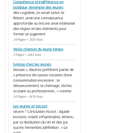
Compétence et indifférence en
politique, l'exemple des jeunes
dite cognitive, ce serait selon le
Robert, avoir une connaissance
approfondie ou encore avoir intériorisé
des règles et des éléments pour
former un jugement
24 Pages
•
2505 Vues
Vielle chanson du jeune temps
2 Pages
•
1661 Vues
Ivresse chez les jeunes
tionale », d’autres préfèrent parler de
« présence de causes sociales d’une
consommation excessive : le
désoeuvrement, le chômage, l’échec
scolaire ou professionnel... » comme
16 Pages
•
1676 Vues
Les jeunes et l'alcool
œuvre ? Conclusion Alcool : liquide
incolore, volatil, inflammable, obtenu
par la distillation du vin et des jus
sucrés fermentés (définition : « Le
petit