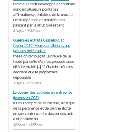
femme. Le récit développe et confirme
donc en plusieurs points les
affirmations préalables de la morale.
Cette répétition et amplification
passant par la structure retient
8 Pages
•
4487 Vues
Quelques extraits Cassation, 13
février 1930 - Veuve Jand'heur c. Les
galeries belfortaises
thèse on remplaçait la preuve de la
faute par celle d'un fait presque aussi
difficile établir. [...] [...] Chambre réunies
décident que le propriétaire
dépossédé
4 Pages
•
2372 Vues
Le dossier des activités en entreprise
(jeunes en C.C.F.)
it tenu compte de sa facture, ainsi que
de la pertinence et de l’authenticité
de son contenu. ⇨ Le dossier sera mis
à disposition du
28 Pages
•
1830 Vues