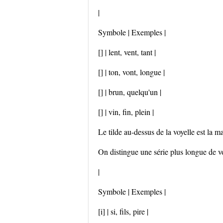
|
Symbole | Exemples |
[] | lent, vent, tant |
[] | ton, vont, longue |
[] | brun, quelqu'un |
[] | vin, fin, plein |
Le tilde au-dessus de la voyelle est la ma
On distingue une série plus longue de vo
|
Symbole | Exemples |
[i] | si, fils, pire |