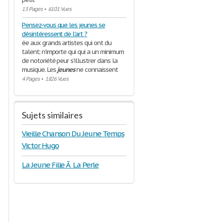
13 Pages
•
6101 Vues
Pensez-vous que les jeunes se
désintéressent de l'art ?
ée aux grands artistes qui ont du
talent; n'importe qui qui a un minimum
de notoriété peur s'illustrer dans la
musique. Les
jeunes
ne connaissent
4 Pages
•
1826 Vues
Sujets similaires
Vieille Chanson Du Jeune Temps
Victor Hugo
La Jeune Fille Ã La Perle