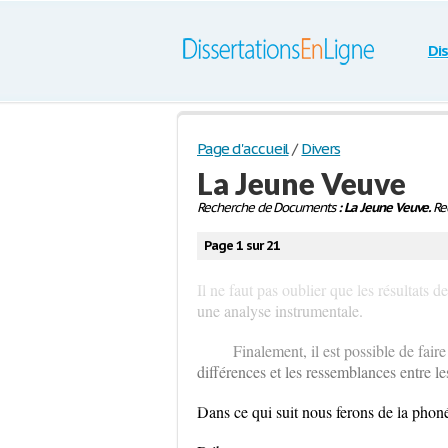
Di
Page d'accueil
/
Divers
La Jeune Veuve
Recherche de Documents
: La Jeune Veuve.
Rec
Page 1 sur 21
Il ne faut pas oublier que les résultats 
une analyse instrumentale.
Finalement, il est possible de fai
différences et les ressemblances entre l
Dans ce qui suit nous ferons de la phoné