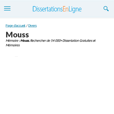
Dissertations
Page d'accueil
/
Divers
Mouss
S'inscrire
Mémoire
: Mouss.
Rechercher de 54 000+ Dissertation Gratuites et
Mémoires
Se connecter
...
Contactez-nous