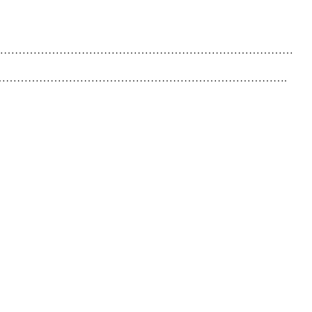
………………………………………………………………………
……………………………………………………………………………….