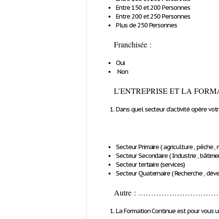
Entre 150 et 200 Personnes
Entre 200 et 250 Personnes
Plus de 250 Personnes
Franchisée :
Oui
Non
L’ENTREPRISE ET LA FOR
Dans quel secteur d’activité opère votr
Secteur Primaire ( agriculture , pêche ,
Secteur Secondaire ( Industrie , bâtime
Secteur tertiaire (services)
Secteur Quaternaire ( Recherche , dév
Autre : …………………
La Formation Continue est pour vous u