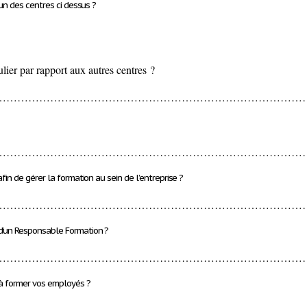
’un des centres ci dessus ?
culier par rapport aux autres centres ?
…………………………………………………………………………
…………………………………………………………………………
fin de gérer la formation au sein de l’entreprise ?
…………………………………………………………………………
d'un Responsable Formation ?
…………………………………………………………………………
 à former vos employés ?