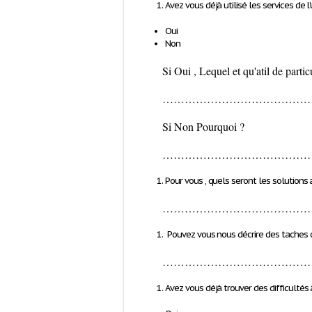
Avez vous déjà utilisé les services de l
Oui
Non
Si Oui , Lequel et qu'a­t­il de parti
…………………………………
Si Non Pourquoi ?
…………………………………
Pour vous , quels seront les solutions a
…………………………………
Pouvez vous nous décrire des taches 
…………………………………
Avez vous déjà trouver des difficultés