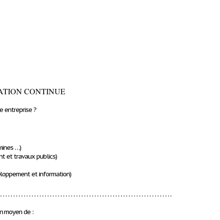
MATION CONTINUE
e entreprise ?
 mines …)
nt et travaux publics)
eloppement et information)
………………………………………………………………….
n moyen de :