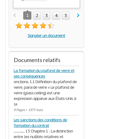
1
2
3
4
5
Signaler un document
Documents relatifs
La formation du plafond de verre et
ses conséquences
onctions. 1.1 Définition du plafond de
verre, paroi de verre « Le plafond de
verre (glass ceiling) est une
expression apparue aux États-Unis à
la
8 Pages
•
4375 Vues
Les sanctions des conditions de
formation du contrat
.................. 15 Chapitre 1 : La distinction
entre les nullités relatives et