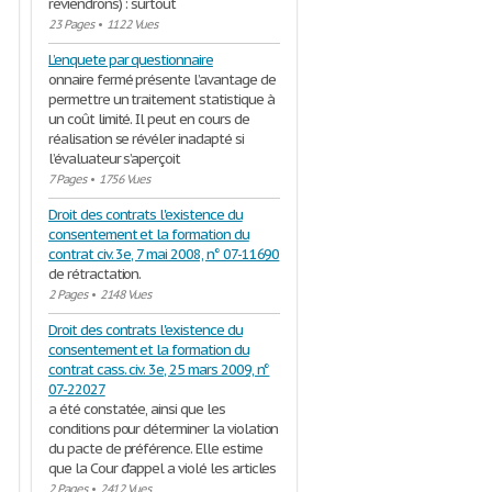
reviendrons) : surtout
23 Pages
•
1122 Vues
L’enquete par questionnaire
onnaire fermé présente l’avantage de
permettre un traitement statistique à
un coût limité. Il peut en cours de
……………………………………………
réalisation se révéler inadapté si
l’évaluateur s’aperçoit
7 Pages
•
1756 Vues
Droit des contrats l'existence du
consentement et la formation du
contrat civ. 3e, 7 mai 2008, n° 07-11690
de rétractation.
2 Pages
•
2148 Vues
Droit des contrats l'existence du
…………………………………
consentement et la formation du
contrat cass. civ. 3e, 25 mars 2009, n°
07-22027
a été constatée, ainsi que les
conditions pour déterminer la violation
du pacte de préférence. Elle estime
que la Cour d’appel a violé les articles
2 Pages
•
2412 Vues