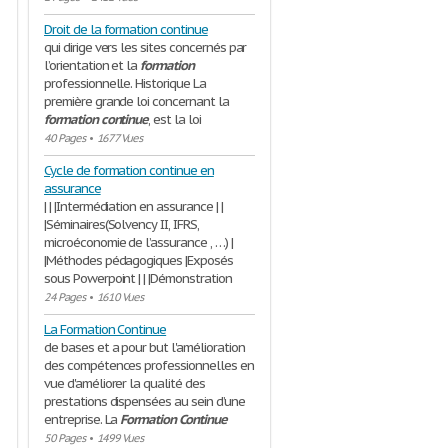
Droit de la formation continue
qui dirige vers les sites concernés par
l’orientation et la
formation
professionnelle. Historique La
première grande loi concernant la
…………………………………………………………………………
formation
continue
, est la loi
40 Pages
•
1677 Vues
Cycle de formation continue en
assurance
| | |Intermédiation en assurance | |
|Séminaires(Solvency II, IFRS,
microéconomie de l’assurance , …) |
|Méthodes pédagogiques |Exposés
sous Powerpoint | | |Démonstration
24 Pages
•
1610 Vues
La Formation Continue
de bases et a pour but l'amélioration
des compétences professionnelles en
vue d'améliorer la qualité des
prestations dispensées au sein d’une
entreprise. La
Formation
Continue
50 Pages
•
1499 Vues