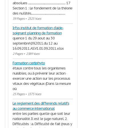
absolues ................................................................... 17
Section 1 : Le fondement de la théorie
des nullités.............................................................
39 Pages
•
2325 Vues
Irfss institut de formation d'aide-
soignant planning de formation
quence 1 du 29 aout au 30
septembre\09.2011.du 12 au
16.09.2011.AS.V1.01.09.2011.xlsx
2 Pages
•
2389 Vues
Formation certiphyto
étaux contre tous les organismes
nuisibles, ou à prévenir leur action ·
exercer une action sur les processus
vitaux des végétaux (Dans la mesure
où
25 Pages
•
1375 Vues
Le reglement des differends relatifs
au commerce international
entre les parties quelle que soit leur
nationalité. Il est le juge naturel. 2.
Difficultés : a. Difficulté de fait (nous y