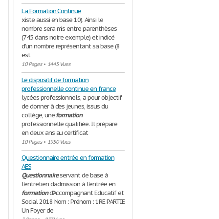
La Formation Continue
xiste aussi en base 10). Ainsi le
nombre sera mis entre parenthèses
(745 dans notre exemple) et indicé
d'un nombre représentant sa base (8
est
10 Pages
•
1445 Vues
…………………………………………………………………………
Le dispositif de formation
professionnelle continue en france
lycées professionnels, a pour objectif
de donner à des jeunes, issus du
…………………………………………………………………………
collège, une
formation
professionnelle qualifiée. Il prépare
en deux ans au certificat
10 Pages
•
1950 Vues
…………………………………………………………………………
Questionnaire entrée en formation
AES
Questionnaire
servant de base à
…………………………………………………………………………
l’entretien d’admission à l’entrée en
formation
d’Accompagnant Educatif et
Social 2018 Nom : Prénom : 1RE PARTIE
Un Foyer de