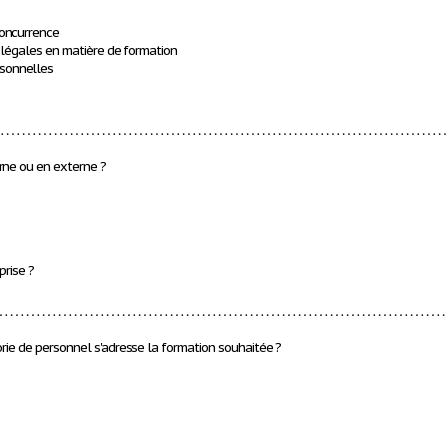
concurrence
t légales en matière de formation
sonnelles
…………………………………………………………………………
rne ou en externe ?
prise ?
…………………………………………………………………………
orie de personnel s'adresse la formation souhaitée ?