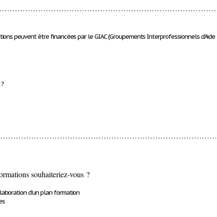
……………………………………………………………………………
tions peuvent être financées par le GIAC (Groupements Interprofessionnels d'Aide
 ?
……………………………………………………………………………
ormations souhaiteriez-vous ?
aboration d’un plan formation
es