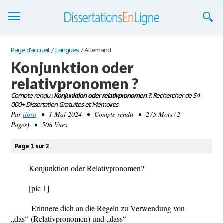
Dissertations
Page d'accueil
/
Langues
/
Allemand
Konjunktion oder
S'inscrire
relativpronomen ?
Se connecter
Compte rendu
: Konjunktion oder relativpronomen ?.
Rechercher de 54
000+ Dissertation Gratuites et Mémoires
Contactez-nous
Par
libro
• 1 Mai 2024 • Compte rendu • 275 Mots (2
Pages) • 508 Vues
Page 1 sur 2
Konjunktion oder Relativpronomen?
[pic 1]
Erinnere dich an die Regeln zu Verwendung von
„das“
(Relativpronomen) und
„dass“