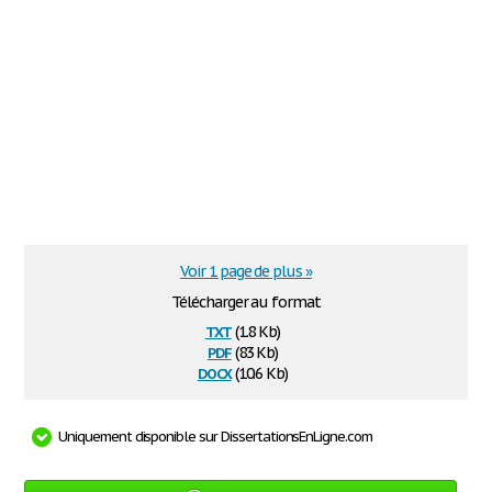
Voir 1 page de plus »
Télécharger au format
txt
(1.8 Kb)
pdf
(83 Kb)
docx
(10.6 Kb)
Uniquement disponible sur DissertationsEnLigne.com