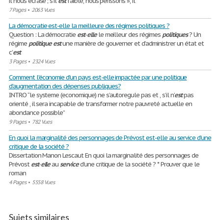
il nous écrase ; s'il
est
faible, nous périssons », il
7 Pages
•
2063 Vues
La démocratie est-elle la meilleure des régimes politiques ?
Question : La démocratie
est
-
elle
le meilleur des régimes
politiques
? Un
régime
politique
est
une manière de gouverner et d’administrer un état et
c’
est
3 Pages
•
2324 Vues
Comment l'économie d’un pays est-elle impactée par une politique
d’augmentation des dépenses publiques?
INTRO “le systeme (economique) ne s’autoregule pas et , s’il n’
est
pas
orienté , il sera incapable de transformer notre pauvreté actuelle en
abondance possible”
9 Pages
•
782 Vues
En quoi la marginalité des personnages de Prévost est-elle au service d’une
critique de la société ?
Dissertation Manon Lescaut En quoi la marginalité des personnages de
Prévost
est
-
elle
au
service
d’une critique de la société ? * Prouver que le
roman
4 Pages
•
5558 Vues
Sujets similaires