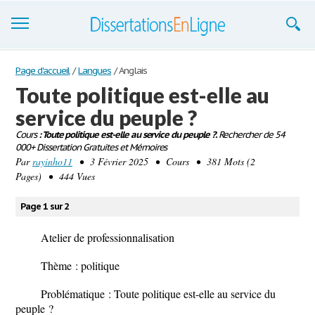
Dissertations
Page d'accueil
/
Langues
/
Anglais
Toute politique est-elle au
S'inscrire
service du peuple ?
Se connecter
Cours
: Toute politique est-elle au service du peuple ?.
Rechercher de 54
000+ Dissertation Gratuites et Mémoires
Contactez-nous
Par
rayinho11
• 3 Février 2025 • Cours • 381 Mots (2
Pages) • 444 Vues
Page 1 sur 2
Atelier de professionnalisation
Thème : politique
Problématique : Toute politique est-elle au service du
peuple ?