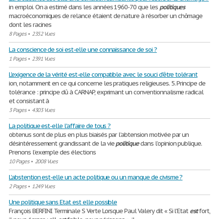
in emploi. On a estimé dans les années 1960-70 que les
politiques
macroéconomiques de relance étaient de nature à résorber un chômage
dont les racines
8 Pages
•
2352 Vues
La conscience de soi est-elle une connaissance de soi ?
1 Pages
•
2391 Vues
L'exigence de la vérité est-elle compatible avec le souci d'être tolérant
ion, notamment en ce qui concerne les pratiques religieuses. 5. Principe de
tolérance : principe dû à CARNAP, exprimant un conventionnalisme radical
et consistant à
3 Pages
•
4303 Vues
La politique est-elle l'affaire de tous ?
obtenus sont de plus en plus biaisés par l’abtension motivée par un
désintéressement grandissant de la vie
politique
dans l’opinion publique.
Prenons l’exemple des élections
10 Pages
•
2008 Vues
L’abstention est-elle un acte politique ou un manque de civisme ?
2 Pages
•
1249 Vues
Une politique sans Etat est elle possible
François BERFINI Terminale S Verte Lorsque Paul Valery dit « Si l'Etat
est
fort,