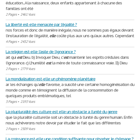
éducation...A la naissance, deux enfants appartenant à chacune des
familles ont été
2 Pages
•
2461 Vues
La liberté est-elle menacée par l'égalité ?
nos forces et donc de manière inégale, nous ne sommes pas égaux devant
l’instauration de l’égalité,
elle
coûte plus aux uns qu’aux autres. Cependant
4 Pages
•
2432 Vues
La religion est-elle l'asile de l'ignorance ?
ait qui
est
Dieu. b) Invoquer Dieu, c'
est
maintenir les esprits crédules dans
l'ignorance. c) L'humilité
est
la mère de toute connaissance vraie. II) Dieu
2 Pages
•
2779 Vues
La mondialisation est-elle un phénomène planétaire
ar les échanges qu’
elle
favorise, a suscité une certaine homogénéisation du
monde comme en témoignent la diffusion de la consommation de
quelques produits emblématiques, tel
3 Pages
•
2193 Vues
La plupluralité des culture est elle un obstacle a l'unité du genre
que la pluralité culturelle soit un obstacle à l'unité du genre humain. Enfin
nous achèverons notre devoir par étudier le fait que les différentes
2 Pages
•
2509 Vues
La croissance est-elle une condition suffisante pour résorber le chômage ?