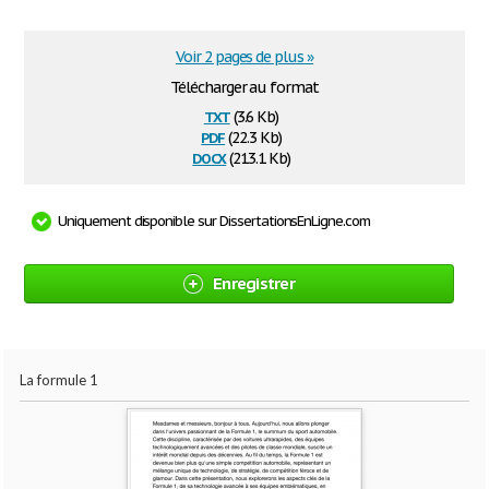
Voir 2 pages de plus »
Télécharger au format
txt
(3.6 Kb)
pdf
(22.3 Kb)
docx
(213.1 Kb)
Uniquement disponible sur DissertationsEnLigne.com
Enregistrer
La formule 1