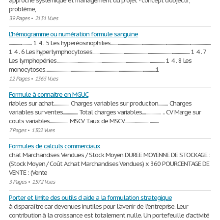
approche systémique et management du projet - concept d’objectif,
problème,
39 Pages
•
2131 Vues
L'hémogramme ou numération formule sanguine
........................ 1 4 . 5 Les hyperéosinophilies........................................................................................................
1 4 . 6 Les hyperlymphocytoses..................................................................................................... 1 4 . 7
Les lymphopénies................................................................................................................ 1 4 . 8 Les
monocytoses...................................................................................................................1
12 Pages
•
1365 Vues
Formule à connaitre en MGUC
riables sur achat................ Charges variables sur production.......... Charges
variables sur ventes............... Total charges variables.................... .. CV Marge sur
couts variables................... MSCV Taux de MSCV......................... .........
7 Pages
•
1302 Vues
Formules de calculs commerciaux
chat Marchandises Vendues / Stock Moyen DUREE MOYENNE DE STOCKAGE :
(Stock Moyen / Coût Achat Marchandises Vendues) x 360 POURCENTAGE DE
VENTE : (Vente
3 Pages
•
1572 Vues
Porter et limite des outils d aide a la formulation strategique
à disparaître car devenues inutiles pour l'avenir de l'entreprise. Leur
contribution à la croissance est totalement nulle. Un portefeuille d'activité