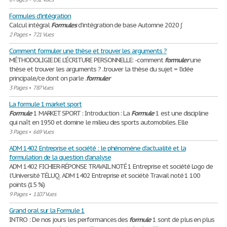
Formules d'intégration
Calcul intégral
Formules
d’intégration de base Automne 2020 ∫
2 Pages
•
721 Vues
Comment formuler une thèse et trouver les arguments ?
MÉTHODOLIGIE DE L'ÉCRITURE PERSONNELLE: -comment
formuler
une
thèse et trouver les arguments ? .trouver la thèse du sujet = l'idée
principale/ce dont on parle .
formuler
3 Pages
•
787 Vues
La formule 1 market sport
Formule
1 MARKET SPORT : Introduction : La
Formule
1 est une discipline
qui naît en 1950 et domine le milieu des sports automobiles. Elle
3 Pages
•
669 Vues
ADM 1402 Entreprise et société : le phénomène d'actualité et la
formulation de la question d'analyse
ADM 1402 FICHIER-RÉPONSE TRAVAIL NOTÉ 1 Entreprise et société Logo de
l'Université TÉLUQ. ADM 1402 Entreprise et société Travail noté 1 100
points (15 %)
9 Pages
•
1107 Vues
Grand oral sur la Formule 1
INTRO : De nos jours les performances des
formule
1 sont de plus en plus