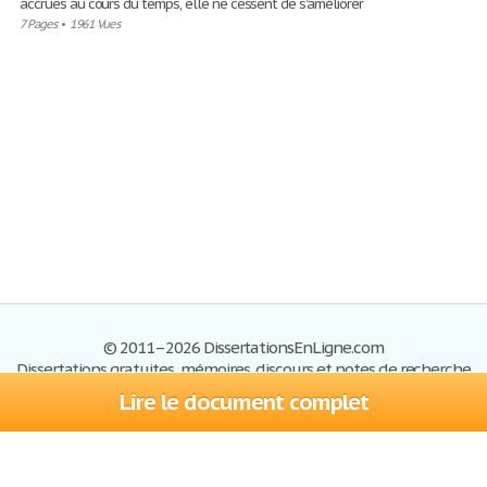
accrues au cours du temps, elle ne cessent de s’améliorer
7 Pages
•
1961 Vues
© 2011–2026 DissertationsEnLigne.com
Dissertations gratuites, mémoires, discours et notes de recherche
Lire le document complet
Dissertations
Plan du site
S'inscrire
Foire aux questions
Politique de confidentialité