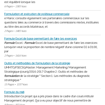
est équilibré lorsque les
6 Pages
•
1585 Vues
Formulation et exécution de politique commerciale
e Maroc consulte également ses partenaires commerciaux sur les
questions liées au commerce à travers des commissions mixtes, instituées
au titre des accords bilatéraux, et
2 Pages
•
1485 Vues
Formule Excel de base permettant de faire les exercices
Formule
Excel :
Formule
Excel de base permettant de faire les exercices:
Lorsqu’on veut la proportion de nombre négatif d’une colonne D2 à D100,
par
2 Pages
•
1616 Vues
Outils et méthoddes de formulation de la stratégie
UMMTO/FSECSG/Master: Management Marketing/ Management
Stratégique (cours)/2016-2017 Chapitre 2: Outils et méthodes de
formulation
de la stratégie * Section 1: Les méthodes du diagnostic
stratégique *
15 Pages
•
1337 Vues
Formule du midi
Introduction Ce projet qui a pris place dans le cadre d’un cours intitulé
Management de projet. Qui a eu pour objectif de nous permettre de
8 Pages
•
832 Vues