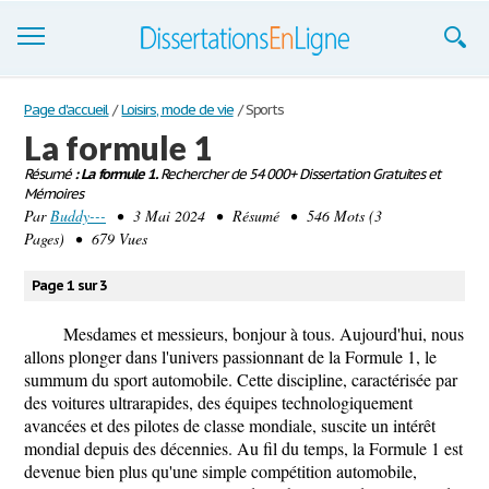
Dissertations
Page d'accueil
/
Loisirs, mode de vie
/
Sports
La formule 1
S'inscrire
Résumé
: La formule 1.
Rechercher de 54 000+ Dissertation Gratuites et
Mémoires
Se connecter
Par
Buddy---
• 3 Mai 2024 • Résumé • 546 Mots (3
Pages) • 679 Vues
Contactez-nous
Page 1 sur 3
Mesdames et messieurs, bonjour à tous. Aujourd'hui, nous
allons plonger dans l'univers passionnant de la Formule 1, le
summum du sport automobile. Cette discipline, caractérisée par
des voitures ultrarapides, des équipes technologiquement
avancées et des pilotes de classe mondiale, suscite un intérêt
mondial depuis des décennies. Au fil du temps, la Formule 1 est
devenue bien plus qu'une simple compétition automobile,