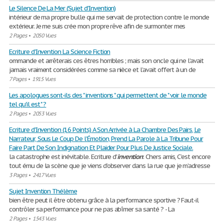
Le Silence De La Mer (Sujet d'Invention)
intérieur de ma propre bulle qui me servait de protection contre le monde
extérieur. Je me suis crée mon propre rêve afin de surmonter mes
2 Pages
•
2050 Vues
Ecriture d'Invention La Science Fiction
ommande et arrêterais ces êtres horribles ; mais son oncle qui ne l’avait
jamais vraiment considérées comme sa nièce et l’avait offert à un de
7 Pages
•
1915 Vues
Les apologues sont-ils des " inventions " qui permettent de " voir le monde
tel qu'il est " ?
2 Pages
•
2053 Vues
Ecriture d'Invention (16 Points) A Son Arrivée à La Chambre Des Pairs, Le
Narrateur, Sous Le Coup De l'Émotion, Prend La Parole à La Tribune Pour
Faire Part De Son Indignation Et Plaider Pour Plus De Justice Sociale.
la catastrophe est inévitable. Ecriture d'
invention
: Chers amis, C’est encore
tout ému de la scène que je viens d’observer dans la rue que je m’adresse
3 Pages
•
2417 Vues
Sujet Invention Thélème
bien être peut il être obtenu grâce à la performance sportive ? Faut-il
contrôler sa performance pour ne pas abîmer sa santé ? - La
2 Pages
•
1543 Vues