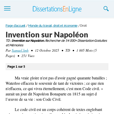
Dissertations
Page d'accueil
/
Monde du travail, droit et économie
/
Droit
Invention sur Napoléon
S'inscrire
TD
: Invention sur Napoléon.
Rechercher de 54 000+ Dissertation Gratuites
et Mémoires
Se connecter
Par
Samuel.lmh
• 12 Octobre 2025 • TD • 1 005 Mots (5
Pages) • 251 Vues
Contactez-nous
Page 1 sur 5
Ma vraie gloire n'est pas d'avoir gagné quarante batailles ;
Waterloo effacera le souvenir de tant de victoires ; ce que rien
n'effacera, ce qui vivra éternellement, c'est mon Code civil. »
aurait un jour dit Napoléon Bonaparte en 1815 au sujet d
l’œuvre de sa vie : son Code Civil.
Le code civil est un corps cohérent de textes englobant