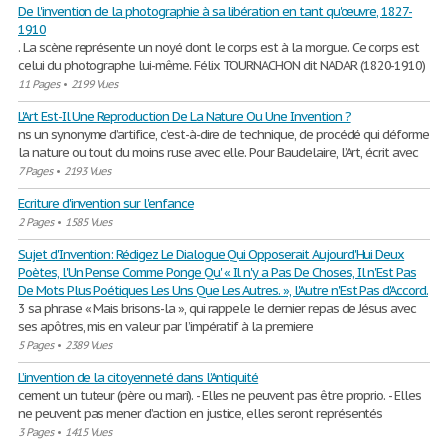
De l'invention de la photographie à sa libération en tant qu'œuvre, 1827-
1910
. La scène représente un noyé dont le corps est à la morgue. Ce corps est
celui du photographe lui-même. Félix TOURNACHON dit NADAR (1820-1910)
11 Pages
•
2199 Vues
L'Art Est-Il Une Reproduction De La Nature Ou Une Invention ?
ns un synonyme d’artifice, c’est-à-dire de technique, de procédé qui déforme
la nature ou tout du moins ruse avec elle. Pour Baudelaire, l’Art, écrit avec
7 Pages
•
2193 Vues
Ecriture d'invention sur l'enfance
2 Pages
•
1585 Vues
Sujet d'Invention: Rédigez Le Dialogue Qui Opposerait Aujourd'Hui Deux
Poètes, l'Un Pense Comme Ponge Qu' « Il n'y a Pas De Choses, Il n'Est Pas
De Mots Plus Poétiques Les Uns Que Les Autres. », l'Autre n'Est Pas d'Accord.
3 sa phrase « Mais brisons-la », qui rappele le dernier repas de Jésus avec
ses apôtres, mis en valeur par l’impératif à la premiere
5 Pages
•
2389 Vues
L’invention de la citoyenneté dans l’Antiquité
cement un tuteur (père ou mari). - Elles ne peuvent pas être proprio. - Elles
ne peuvent pas mener d’action en justice, elles seront représentés
3 Pages
•
1415 Vues