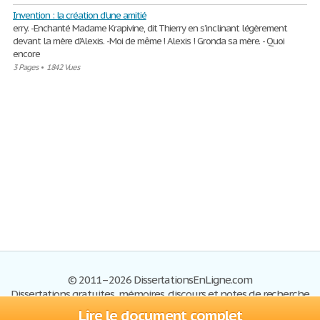
Invention : la création d'une amitié
erry. -Enchanté Madame Krapivine, dit Thierry en s’inclinant légèrement
devant la mère d’Alexis. -Moi de même ! Alexis ! Gronda sa mère. - Quoi
encore
3 Pages
•
1842 Vues
© 2011–2026 DissertationsEnLigne.com
Dissertations gratuites, mémoires, discours et notes de recherche
Lire le document complet