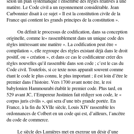
selon un plan systématique l’ensemble des règles relatives à une
matière. Le Code civil a un rayonnement considérable. Jean
Carbonnier disait à ce sujet « Il est la constitution civile de la
France qui contient les grands principes de la constitution ».
On définit le processus de codification, dans sa conception
originelle, comme le« rassemblement dans un unique code des
règles intéressant une matière ». La codification peut être «
compilation », elle regroupe des règles existant déjà dans le droit
positif, ou « création », et dans ce cas le codificateur créer des
règles nouvelles qu’il rassemble dans son code ; c’est le cas du
Code civil. Toutefois, si ce texte nous apparaît souvent comme
étant le code le plus connu, le plus important ; il est loin d’être le
premier dans l’histoire. Vers 1700 avant notre ère, le roi
babylonien Hammourabi établit le premier code. Plus tard, en
529 avant JC, l’Empereur Justinien fait rédiger son code, le «
corpus juris civilis », qui sera d’une très grande portée. En
France, à la fin du XVIIe siècle, Louis XIV rassemble les
ordonnances de Colbert en un code qui est, d’ailleurs, l’ancêtre
du code de commerce.
Le siècle des Lumières met en exergue un désir d’une