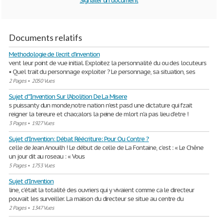
Signaler un document
Documents relatifs
Methodologie de l'ecrit d'invention
vent leur point de vue initial. Exploitez la personnalité du ou des locuteurs
• Quel trait du personnage exploiter ? Le personnage, sa situation, ses
2 Pages
•
2050 Vues
Sujet d'"Invention Sur l'Abolition De La Misere
s puissanty dun monde,notre nation n'est pasd une dictature qui fzait
reigner la tereure et chao;alors la peine de mlort n'a pas lieu d'etre !
3 Pages
•
1927 Vues
Sujet d'Invention: Débat Réécriture: Pour Ou Contre ?
celle de Jean Anouilh ! Le début de celle de La Fontaine, c’est : « Le Chêne
un jour dit au roseau : « Vous
5 Pages
•
1753 Vues
Sujet d'Invention
line, c’était la totalité des ouvriers qui y vivaient comme ca le directeur
pouvait les surveiller. La maison du directeur se situe au centre du
2 Pages
•
1347 Vues