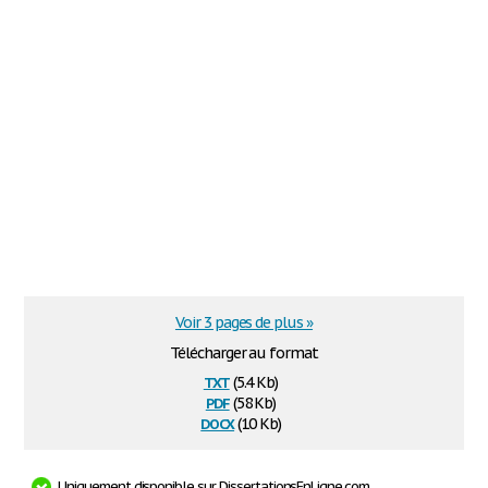
Voir 3 pages de plus »
Télécharger au format
txt
(5.4 Kb)
pdf
(58 Kb)
docx
(10 Kb)
Uniquement disponible sur DissertationsEnLigne.com