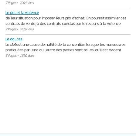
7 Pages
•
2064 Vues
Le dol et la violence
de leur situation pour imposer leurs prix d’achat. On pourrait assimiler ces
contrats de vente, à des contrats conclus par le recours à la violence
7 Pages
•
3626 Vues
Le dol cas
Le
dol
est une cause de nullité de la convention lorsque les manœuvres
pratiquées par l'une ou l'autre des parties sont telles, qu'il est évident
5 Pages
•
1590 Vues