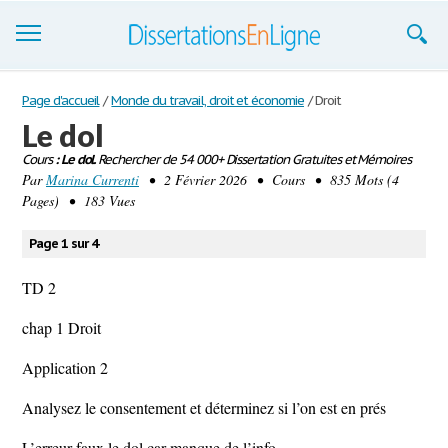
Dissertations
Page d'accueil
/
Monde du travail, droit et économie
/
Droit
Le dol
S'inscrire
Cours
: Le dol.
Rechercher de 54 000+ Dissertation Gratuites et Mémoires
Par
Se connecter
Marina Currenti
• 2 Février 2026 • Cours • 835 Mots (4
Pages) • 183 Vues
Contactez-nous
Page 1 sur 4
TD 2
chap 1 Droit
Application 2
Analysez le consentement et déterminez si l’on est en prés
L’erreur faux le dol car manque de l’info