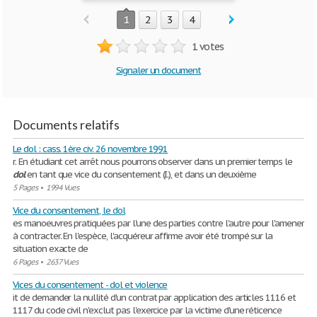
1
2
3
4
1 votes
Signaler un document
Documents relatifs
Le dol : cass. 1ère civ. 26 novembre 1991
r. En étudiant cet arrêt nous pourrons observer dans un premier temps le
dol
en tant que vice du consentement (I.), et dans un deuxième
5 Pages
•
1994 Vues
Vice du consentement, le dol
es manoeuvres pratiquées par l'une des parties contre l'autre pour l'amener
à contracter. En l'espèce, l'acquéreur affirme avoir été trompé sur la
situation exacte de
6 Pages
•
2637 Vues
Vices du consentement - dol et violence
it de demander la nullité d'un contrat par application des articles 1116 et
1117 du code civil n'exclut pas l'exercice par la victime d'une réticence