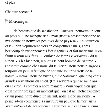
et plus
Chapitre second 5
Micromégas
de besoins que de satisfaction. J'arriverai peut-être un jour
au pays où il ne manque rien ; mais jusqu'à présent personne ne
m'a donné de nouvelles positives de ce pays- là.» Le Saturnien
et le Sirien s'épuisèrent alors en conjectures ; mais, après
beaucoup de raisonnements fort ingénieux et fort incertains, il en
fallut revenir aux faits. «Combien de temps vivez-vous ? dit le
Sirien. - Ah ! bien peu, répliqua le petit homme de Saturne. -
C'est tout comme chez nous, dit le Sirien ; nous nous plaignons
toujours du peu. Il faut que ce soit une loi universelle de la
nature. - Hélas ! nous ne vivons, dit le Saturnien, que cinq cents
grandes révolutions du soleil. (Cela revient à quinze mille ans
ou environ, à compter à notre manière.) Vous voyez bien que
c'est mourir presque au moment que l'on est né ; notre existence
est un point, notre durée un instant, notre globe un atome. A
peine a-t-on commencé à s'instruire un peu que la mort arrive
avant qu'on ait de l'expérience. Pour moi, je n'ose faire aucuns