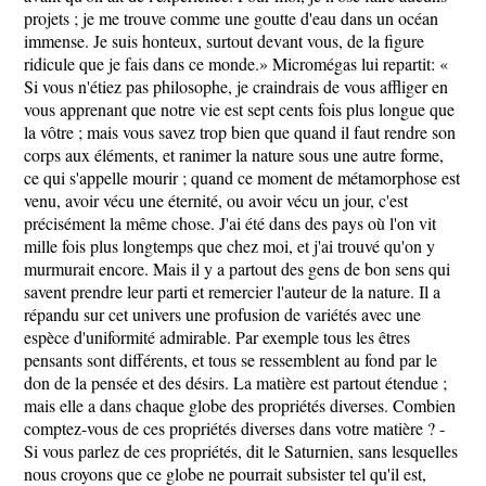
projets ; je me trouve comme une goutte d'eau dans un océan
immense. Je suis honteux, surtout devant vous, de la figure
ridicule que je fais dans ce monde.» Micromégas lui repartit: «
Si vous n'étiez pas philosophe, je craindrais de vous affliger en
vous apprenant que notre vie est sept cents fois plus longue que
la vôtre ; mais vous savez trop bien que quand il faut rendre son
corps aux éléments, et ranimer la nature sous une autre forme,
ce qui s'appelle mourir ; quand ce moment de métamorphose est
venu, avoir vécu une éternité, ou avoir vécu un jour, c'est
précisément la même chose. J'ai été dans des pays où l'on vit
mille fois plus longtemps que chez moi, et j'ai trouvé qu'on y
murmurait encore. Mais il y a partout des gens de bon sens qui
savent prendre leur parti et remercier l'auteur de la nature. Il a
répandu sur cet univers une profusion de variétés avec une
espèce d'uniformité admirable. Par exemple tous les êtres
pensants sont différents, et tous se ressemblent au fond par le
don de la pensée et des désirs. La matière est partout étendue ;
mais elle a dans chaque globe des propriétés diverses. Combien
comptez-vous de ces propriétés diverses dans votre matière ? -
Si vous parlez de ces propriétés, dit le Saturnien, sans lesquelles
nous croyons que ce globe ne pourrait subsister tel qu'il est,