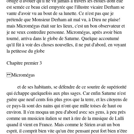
obligé d'avouer qu'il ne vit jamais à travers les étoiles dont elle
est semée ce beau ciel empyrée que l'illustre vicaire Derham se
vante d'avoir vu au bout de sa lunette. Ce n'est pas que je
prétende que Monsieur Derham ait mal vu, à Dieu ne plaise!
mais Micromégas était sur les lieux, c'est un bon observateur et
je ne veux contredire personne. Micromégas, après avoir bien
tourné, arriva dans le globe de Saturne. Quelque accoutumé
qu'il fût à voir des choses nouvelles, il ne put d'abord, en voyant
la petitesse du globe
Chapitre premier 3
Micromégas
et de ses habitants, se défendre de ce sourire de supériorité
qui échappe quelquefois aux plus sages. Car enfin Saturne n'est
guère que neuf cents fois plus gros que la terre, et les citoyens de
ce pays-là sont des nains qui n'ont que mille toises de haut ou
environ. Il s'en moqua un peu d'abord avec ses gens, à peu près
comme un musicien italien se met à rire de la musique de Lulli
quand il vient en France. Mais comme le Sirien avait un bon
esprit, il comprit bien vite qu'un être pensant peut fort bien n'être