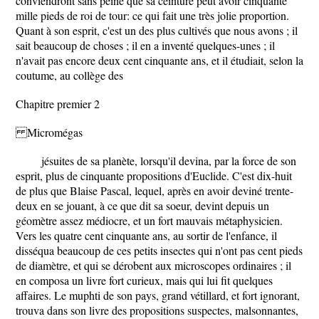
conviendront sans peine que sa ceinture peut avoir cinquante
mille pieds de roi de tour: ce qui fait une très jolie proportion.
Quant à son esprit, c'est un des plus cultivés que nous avons ; il
sait beaucoup de choses ; il en a inventé quelques-unes ; il
n'avait pas encore deux cent cinquante ans, et il étudiait, selon la
coutume, au collège des
Chapitre premier 2
Micromégas
jésuites de sa planète, lorsqu'il devina, par la force de son
esprit, plus de cinquante propositions d'Euclide. C'est dix-huit
de plus que Blaise Pascal, lequel, après en avoir deviné trente-
deux en se jouant, à ce que dit sa soeur, devint depuis un
géomètre assez médiocre, et un fort mauvais métaphysicien.
Vers les quatre cent cinquante ans, au sortir de l'enfance, il
disséqua beaucoup de ces petits insectes qui n'ont pas cent pieds
de diamètre, et qui se dérobent aux microscopes ordinaires ; il
en composa un livre fort curieux, mais qui lui fit quelques
affaires. Le muphti de son pays, grand vétillard, et fort ignorant,
trouva dans son livre des propositions suspectes, malsonnantes,