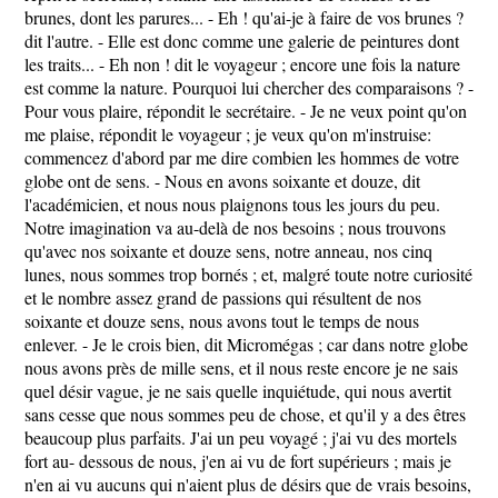
brunes, dont les parures... - Eh ! qu'ai-je à faire de vos brunes ?
dit l'autre. - Elle est donc comme une galerie de peintures dont
les traits... - Eh non ! dit le voyageur ; encore une fois la nature
est comme la nature. Pourquoi lui chercher des comparaisons ? -
Pour vous plaire, répondit le secrétaire. - Je ne veux point qu'on
me plaise, répondit le voyageur ; je veux qu'on m'instruise:
commencez d'abord par me dire combien les hommes de votre
globe ont de sens. - Nous en avons soixante et douze, dit
l'académicien, et nous nous plaignons tous les jours du peu.
Notre imagination va au-delà de nos besoins ; nous trouvons
qu'avec nos soixante et douze sens, notre anneau, nos cinq
lunes, nous sommes trop bornés ; et, malgré toute notre curiosité
et le nombre assez grand de passions qui résultent de nos
soixante et douze sens, nous avons tout le temps de nous
enlever. - Je le crois bien, dit Micromégas ; car dans notre globe
nous avons près de mille sens, et il nous reste encore je ne sais
quel désir vague, je ne sais quelle inquiétude, qui nous avertit
sans cesse que nous sommes peu de chose, et qu'il y a des êtres
beaucoup plus parfaits. J'ai un peu voyagé ; j'ai vu des mortels
fort au- dessous de nous, j'en ai vu de fort supérieurs ; mais je
n'en ai vu aucuns qui n'aient plus de désirs que de vrais besoins,