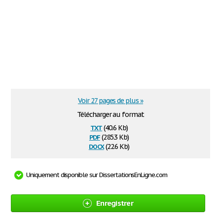
Voir 27 pages de plus »
Télécharger au format
txt
(40.6 Kb)
pdf
(285.3 Kb)
docx
(22.6 Kb)
Uniquement disponible sur DissertationsEnLigne.com
Enregistrer