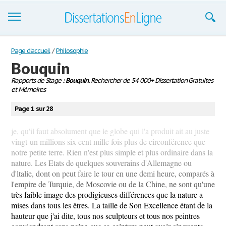
Dissertations
Page d'accueil
/
Philosophie
Bouquin
S'inscrire
Rapports de Stage
: Bouquin.
Rechercher de 54 000+ Dissertation Gratuites
et Mémoires
Se connecter
Page 1 sur 28
Contactez-nous
je, qu'il faut absolument que le globe qui l'a produit ait au juste
vingt-un millions six cent mille fois plus de circonférence que
notre petite terre. Rien n'est plus simple et plus ordinaire dans la
nature. Les Etats de quelques souverains d'Allemagne ou
d'ltalie, dont on peut faire le tour en une demi heure, comparés à
l'empire de Turquie, de Moscovie ou de la Chine, ne sont qu'une
très faible image des prodigieuses différences que la nature a
mises dans tous les êtres. La taille de Son Excellence étant de la
hauteur que j'ai dite, tous nos sculpteurs et tous nos peintres