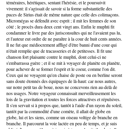
téméraires, hérétiques, sentant l'hérésie, et le poursuivit
vivement: il s'agissait de savoir si la forme substantielle des
puces de Sirius était de même nature que celle des colimaçons.
Micromégas se défendit avec esprit ; il mit les femmes de son
côté ; le procès dura deux cent vingt ans. Enfin le muphti fit
condamner le livre par des jurisconsultes qui ne l'avaient pas lu,
et l'auteur eut ordre de ne paraître à la cour de huit cents années.
Il ne fut que médiocrement affligé d'être banni d'une cour qui
n'était remplie que de tracasseries et de petitesses. Il fit une
chanson fort plaisante contre le muphti, dont celui-ci ne
s'embarrassa guère ; et il se mit à voyager de planète en planète,
pour achever de se former l'esprit et le coeur, comme l'on dit.
Ceux qui ne voyagent qu'en chaise de poste ou en berline seront
sans doute étonnés des équipages de là-haut: car nous autres,
sur notre petit tas de boue, nous ne concevons rien au-delà de
nos usages. Notre voyageur connaissait merveilleusement les
lois de la gravitation et toutes les forces attractives et répulsives.
Il s'en servait si à propos que, tantôt à l'aide d'un rayon du soleil,
tantôt par la commodité d'une comète, il allait de globe en
globe, lui et les siens, comme un oiseau voltige de branche en
branche. Il parcourut la voie lactée en peu de temps, et je suis