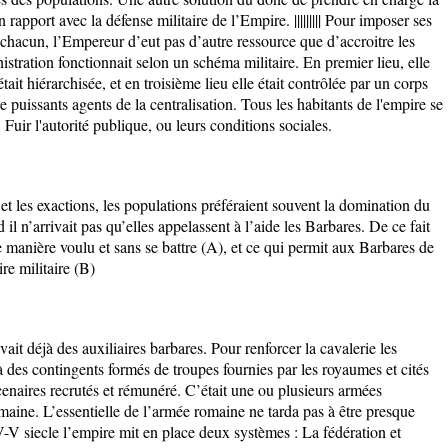
n rapport avec la défense militaire de l’Empire. ||||||||| Pour imposer ses
 chacun, l’Empereur d’eut pas d’autre ressource que d’accroitre les
nistration fonctionnait selon un schéma militaire. En premier lieu, elle
était hiérarchisée, et en troisième lieu elle était contrôlée par un corps
de puissants agents de la centralisation. Tous les habitants de l'empire se
 Fuir l'autorité publique, ou leurs conditions sociales.
 et les exactions, les populations préféraient souvent la domination du
il n’arrivait pas qu’elles appelassent à l’aide les Barbares. De ce fait
 manière voulu et sans se battre (A), et ce qui permit aux Barbares de
ire militaire (B)
ait déjà des auxiliaires barbares. Pour renforcer la cavalerie les
 des contingents formés de troupes fournies par les royaumes et cités
cenaires recrutés et rémunéré. C’était une ou plusieurs armées
aine. L’essentielle de l’armée romaine ne tarda pas à être presque
V siecle l’empire mit en place deux systèmes : La fédération et