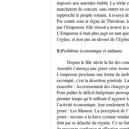
imposés aux autorités établit. La vérité 
marchèrent de concert, sans entrer en co
rapproché le peuple romain, il essaya don
Par contre sous le règne de Théodose, à 
par l’Empereur. Elle réussit a trouvé la s
L’Empereur n’était plus jugé en tant qu
l’église, et non pas au-dessus de l’Eglis
B)Problème économique et militaire.
Depuis le IIIe siècle la fin des c
Aussitôt s’amorça une grave crise écono
L'empereur proclame une forme de mobili
escompté, c'est la désertion générale. L
exacerbé : Accroissement des charges pub
Pour pallier le déficit budgétaire provoq
premier temps qu’il suffisait d’aggravé la
l’activité économique, leur rendement fu
genre : Les Munera. La perception de l’
genre : recours a la force (certain venda
finit par se détaché du régime. Ce ne fu
de regagner confiance et affection aupr