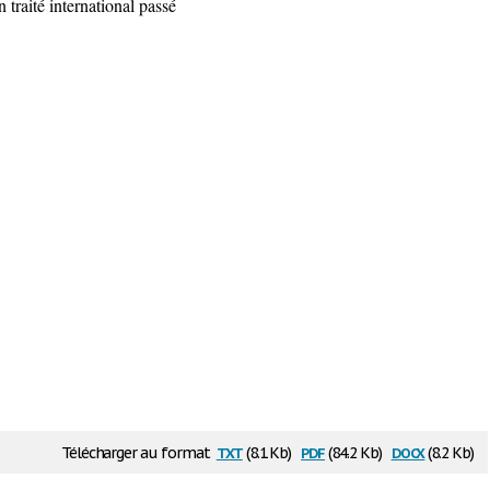
 traité international passé
txt
pdf
docx
Télécharger au format
(8.1 Kb)
(84.2 Kb)
(8.2 Kb)