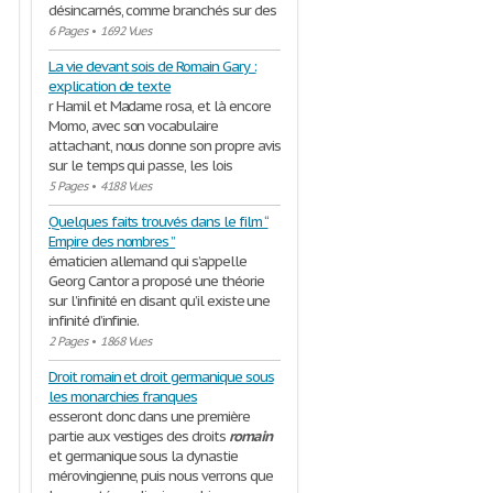
désincarnés, comme branchés sur des
6 Pages
•
1692 Vues
La vie devant sois de Romain Gary :
explication de texte
r Hamil et Madame rosa, et là encore
Momo, avec son vocabulaire
attachant, nous donne son propre avis
sur le temps qui passe, les lois
5 Pages
•
4188 Vues
Quelques faits trouvés dans le film “
Empire des nombres ”
ématicien allemand qui s’appelle
Georg Cantor a proposé une théorie
sur l’infinité en disant qu’il existe une
infinité d’infinie.
2 Pages
•
1868 Vues
Droit romain et droit germanique sous
les monarchies franques
esseront donc dans une première
partie aux vestiges des droits
romain
et germanique sous la dynastie
mérovingienne, puis nous verrons que