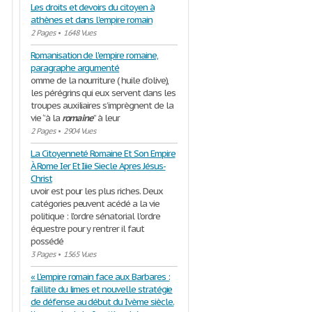
Les droits et devoirs du citoyen à
athènes et dans l'empire romain
2 Pages
•
1648 Vues
Romanisation de l'empire romaine,
paragraphe argumenté
omme de la nourriture ( huile d’olive),
les pérégrins qui eux servent dans les
troupes auxiliaires s’imprègnent de la
vie ‘’à la
romaine
’’ à leur
2 Pages
•
2904 Vues
La Citoyenneté Romaine Et Son Empire
À Rome Ier Et Iiie Siecle Apres Jésus-
Christ
uvoir est pour les plus riches. Deux
catégories peuvent acédé a la vie
politique : l'ordre sénatorial l'ordre
équestre pour y rentrer il faut
possédé
3 Pages
•
1565 Vues
« L'empire romain face aux Barbares :
faillite du limes et nouvelle stratégie
de défense au début du Ivème siècle.