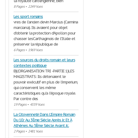
la royauté carolingienne, bien
8 Pages
•
2249 Vues
Les sport romains
vres de l'ancien devin Marcius (Carmina
marciana). Ils avaient pour objet
d'obtenir la protection d'Apollon pour
chasser lesCarthaginois de l'Italie et
préserver la république de
6 Pages
•
1969 Vues
Les sources du droits romain et leurs
contextes politique
B)L'ORGANISATION TRI -PARTIE 1)LES
MAGISTRATS: Ils détenaient le
pouvoir exécutif en plus de l'imperium,
qui conservent les même
caractéristiques qu'a l'époque royale.
Par contre des
19 Pages
•
4339 Vues
La Citoyenneté Dans L'Empire Romain
Du 1Er Au 3Ème Siècle Après Jc Et À
Athènes Au 5Ème Siècle Avant Jc.
2 Pages
•
2481 Vues