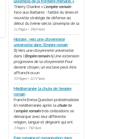
L'exemple de la frontière rhénane. »
Thierry Charline « L'
empire
romain
face aux Barbares : faillite du limes et
nouvelle stratégie de défense au
début du Ivème siècle. L'exemple de la
11 Pages
•
1963 Vues
Histoire : vers une citoyenneté
universelle dans l'Empire romain
II) Vers une citoyenneté universelle
dans l'
Empire
romain
A) Une extension
progressive de la citoyenneté Pour
devenir citoyen, un esclave peut être
affranchi ou un
33 Pages
•
1172 Vues
Méditerranée, la chute de l’empire
romain
Franchi Emma Question problématisée
En méditerranée après la
chute
de
l’
empire
romain
trois civilisations se
démarque avec leur différente
religion, langue et dirigeant qui ont
3 Pages
•
742 Vues
Paix romaine et romanisation dans