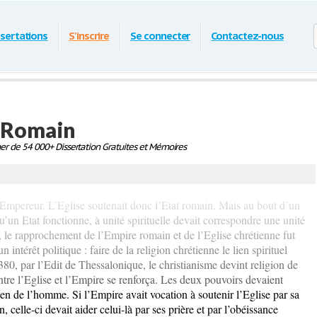
ssertations
S'inscrire
Se connecter
Contactez-nous
e Romain
r de 54 000+ Dissertation Gratuites et Mémoires
l’Empereur. L’Eglise soutenait donc l’Etat romain. Mais au bout d’un
un Etat fonctionne, à unité spirituelle devait correspondre une unité
, le rapprochement de l’Empire romain et de l’Eglise chrétienne fut
 intérêt politique : faire de la religion chrétienne le lien spirituel
80, par l’Edit de Thessalonique, le christianisme devint religion de
entre l’Eglise et l’Empire se renforça. Les deux pouvoirs devaient
en de l’homme. Si l’Empire avait vocation à soutenir l’Eglise par sa
on, celle-ci devait aider celui-là par ses prière et par l’obéissance