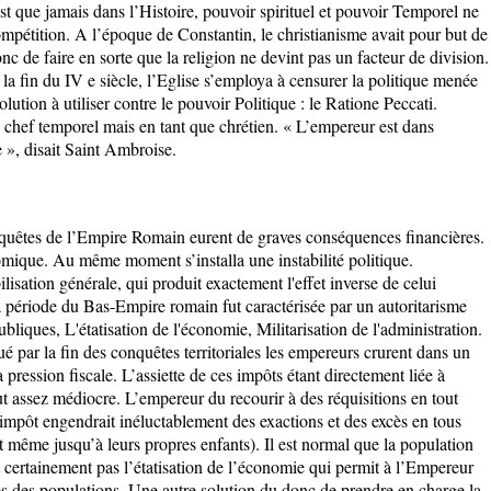
est que jamais dans l’Histoire, pouvoir spirituel et pouvoir Temporel ne
mpétition. A l’époque de Constantin, le christianisme avait pour but de
c de faire en sorte que la religion ne devint pas un facteur de division.
la fin du IV e siècle, l’Eglise s’employa à censurer la politique menée
olution à utiliser contre le pouvoir Politique : le Ratione Peccati.
e chef temporel mais en tant que chrétien. « L’empereur est dans
e », disait Saint Ambroise.
onquêtes de l’Empire Romain eurent de graves conséquences financières.
mique. Au même moment s’installa une instabilité politique.
sation générale, qui produit exactement l'effet inverse de celui
a période du Bas-Empire romain fut caractérisée par un autoritarisme
liques, L'étatisation de l'économie, Militarisation de l'administration.
ué par la fin des conquêtes territoriales les empereurs crurent dans un
 pression fiscale. L’assiette de ces impôts étant directement liée à
t assez médiocre. L’empereur du recourir à des réquisitions en tout
impôt engendrait inéluctablement des exactions et des excès en tous
it même jusqu’à leurs propres enfants). Il est normal que la population
t certainement pas l’étatisation de l’économie qui permit à l’Empereur
ès des populations. Une autre solution du donc de prendre en charge la