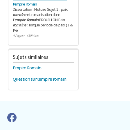
l’empire Romain
Dissertation : Histoire Sujet 1 : paix
romaine
et romanisation dans
l’
empire
Romain
BROUILLON Paix
romaine
: longue période de paix ( I &
IVe
4 Pages
•
650 Vues
Sujets similaires
Empire Romain
Question sur l'empire romain