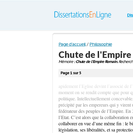
Di
Page d'accueil
/
Philosophie
Chute de l'Empir
Mémoire
: Chute de l'Empire Romain.
Recherche
Page 1 sur 5
apidement l’Eglise devint l’associé de 
moment on se rendit compte que pour qu’
politique. Intellectuellement concevable
précipité par les empereurs qui y virent un
fédérateur des peuples de l’Empire. En 3
l’Etat. C’est alors que la collaboration 
collaborer en vue d’une même fin : le bi
législation, ses libéralités, et sa protecti