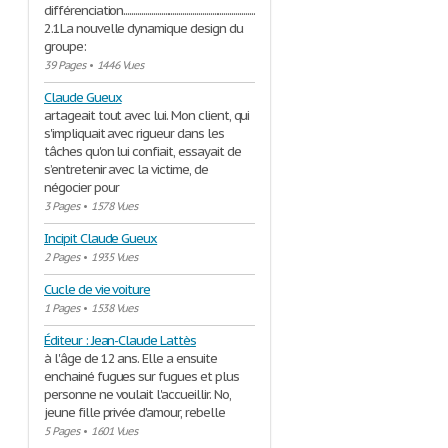
différenciation.......................................................................................................................15
2.1La nouvelle dynamique design du
groupe:
39 Pages
•
1446 Vues
Claude Gueux
artageait tout avec lui. Mon client, qui
s'impliquait avec rigueur dans les
tâches qu'on lui confiait, essayait de
s’entretenir avec la victime, de
négocier pour
3 Pages
•
1578 Vues
Incipit Claude Gueux
2 Pages
•
1935 Vues
Cucle de vie voiture
1 Pages
•
1538 Vues
Éditeur : Jean-Claude Lattès
à l'âge de 12 ans. Elle a ensuite
enchainé fugues sur fugues et plus
personne ne voulait l'accueillir. No,
jeune fille privée d'amour, rebelle
5 Pages
•
1601 Vues