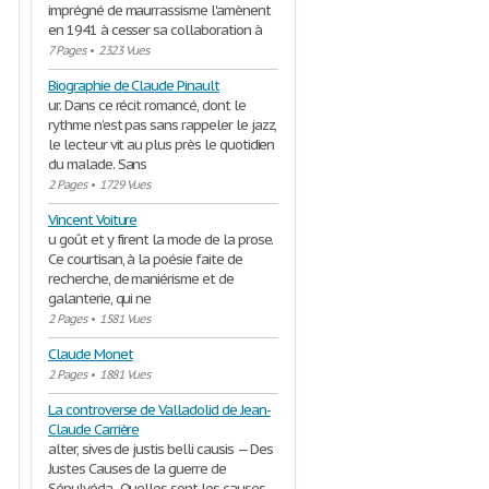
imprégné de maurrassisme l'amènent
en 1941 à cesser sa collaboration à
7 Pages
•
2323 Vues
Biographie de Claude Pinault
ur. Dans ce récit romancé, dont le
rythme n’est pas sans rappeler le jazz,
le lecteur vit au plus près le quotidien
du malade. Sans
2 Pages
•
1729 Vues
Vincent Voiture
u goût et y firent la mode de la prose.
Ce courtisan, à la poésie faite de
recherche, de maniérisme et de
galanterie, qui ne
2 Pages
•
1581 Vues
Claude Monet
2 Pages
•
1881 Vues
La controverse de Valladolid de Jean-
Claude Carrière
alter, sives de justis belli causis — Des
Justes Causes de la guerre de
Sépulvéda.. Quelles sont les causes