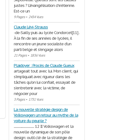
justes ? L'évangélisation chrétienne.
Est-ce un
9 Pages
•
2434 Vues
Claude Lévi- Strauss
-de-Sailly puis au lycée Condorcet[11] .
À la fin de ses années de lycées, il
rencontre un jeune socialiste d'un
parti belge et s'engage alors
21 Pages
•
1836 Vues
Plaidoyer : Procès de Claude Gueux
artageait tout avec lui. Mon client, qui
s'impliquait avec rigueur dans les
tâches qu'on lui confiait, essayait de
s’entretenir avec la victime, de
négocier pour
3 Pages
•
1731 Vues
La nouvelle stratégie design de
Volkswagen un retour au mythe de la
voiture du peuple ?
................................. 12 II Volkswagen et la
nouvelle dynamique de son pôle
design: outil clé de la stratégie de