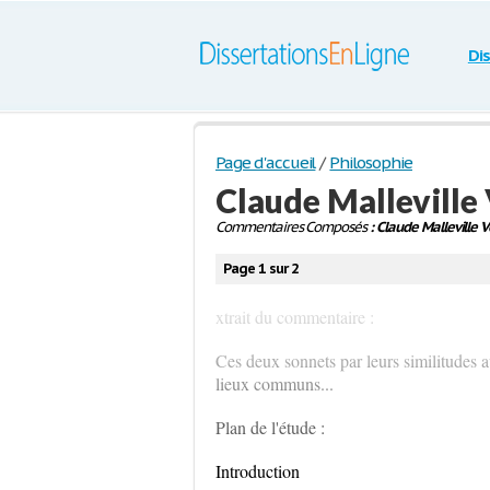
Di
Page d'accueil
/
Philosophie
Claude Malleville
Commentaires Composés
: Claude Malleville V
Page 1 sur 2
xtrait du commentaire :
Ces deux sonnets par leurs similitudes 
lieux communs...
Plan de l'étude :
Introduction