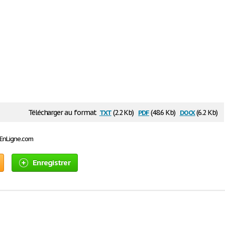
txt
pdf
docx
Télécharger au format
(2.2 Kb)
(48.6 Kb)
(6.2 Kb)
sEnLigne.com
Enregistrer