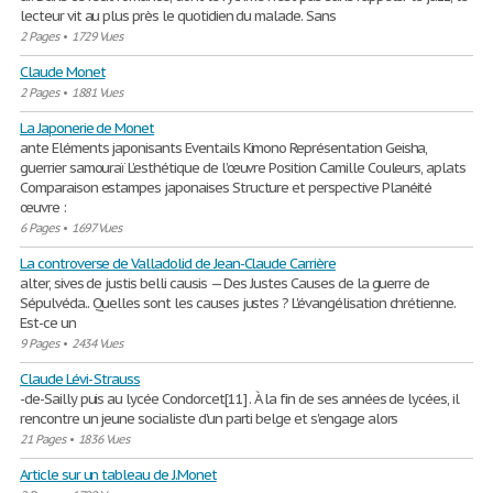
lecteur vit au plus près le quotidien du malade. Sans
2 Pages
•
1729 Vues
Claude Monet
2 Pages
•
1881 Vues
La Japonerie de Monet
ante Eléments japonisants Eventails Kimono Représentation Geisha,
guerrier samouraï L’esthétique de l’œuvre Position Camille Couleurs, aplats
Comparaison estampes japonaises Structure et perspective Planéité
œuvre :
6 Pages
•
1697 Vues
La controverse de Valladolid de Jean-Claude Carrière
alter, sives de justis belli causis — Des Justes Causes de la guerre de
Sépulvéda.. Quelles sont les causes justes ? L'évangélisation chrétienne.
Est-ce un
9 Pages
•
2434 Vues
Claude Lévi- Strauss
-de-Sailly puis au lycée Condorcet[11] . À la fin de ses années de lycées, il
rencontre un jeune socialiste d'un parti belge et s'engage alors
21 Pages
•
1836 Vues
Article sur un tableau de J.Monet