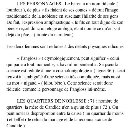
LES PERSONNAGES : Le baron a un nom ridicule (
lourdeur ), de plus « ils riaient de ses contes » détruit l'image
traditionnelle de la noblesse en suscitant l'hilarité de ses gens.
De fait, l'expression antiphrastique « le fils en tout digne de son
père » reçoit donc un éloge ambigu, étant donné ce qu'on sait
déjà du père... ( ironie du narrateur ).
Les deux femmes sont réduites à des détails physiques ridicules.
« Pangloss » ( étymologiquement, peut signifier « celui
qui parle à tout moment », « bavard impénitent ». Sa pseudo
science est réduite à une « cosmolonigologie » ( ligne 36 ) : ceci
renvoi à l'ambiguïté d'une science très compliquée, mais aussi
au mot « nigaud » ( idiot, bête ). Cette science serait donc
ridicule, comme le personnage de Pangloss lui-même.
LES QUARTIERS DE NOBLESSE : 71 : nombre de
quartiers, la mère de Candide n'en a qu'un de plus ( 72 ). On
peut noter la disproportion entre la cause ( un quartier de moins
) et l'effet ( le refus du mariage et de la reconnaissance de
Candide ).