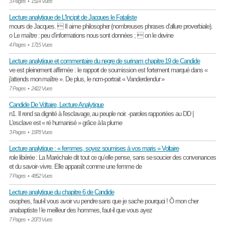
3 Pages
•
1514 Vues
Lecture analytique de L'Incipit de Jacques le Fataliste
mours de Jacques.  Il aime philosopher (nombreuses phrases d’allure proverbiale).
o Le maître : peu d’informations nous sont données ;  on le devine
4 Pages
•
1715 Vues
Lecture analytique et commentaire du negre de surinam chapitre 19 de Candide
ve est pleinement affirmée : le rapport de soumission est fortement marqué dans «
j'attends mon maître ». De plus, le nom-portrait « Vanderdendur »
7 Pages
•
2422 Vues
Candide De Voltaire, Lecture Analytique
n1. Il rend sa dignité à l'esclavage, au peuple noir. -paroles rapportées au DD |
L'esclave est « ré humanisé » grâce à la plume
3 Pages
•
1978 Vues
Lecture analytique : « femmes, soyez soumises à vos maris » Voltaire
role libérée : La Maréchale dit tout ce qu’elle pense, sans se soucier des convenances
et du savoir- vivre. Elle apparaît comme une femme de
7 Pages
•
4852 Vues
Lecture analytique du chapitre 6 de Candide
osophes, faut-il vous avoir vu pendre sans que je sache pourquoi ! Ô mon cher
anabaptiste ! le meilleur des hommes, faut-il que vous ayez
7 Pages
•
2073 Vues