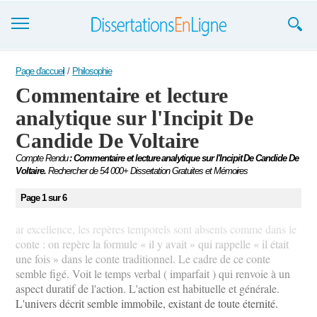
Dissertations
Page d'accueil
/
Philosophie
Commentaire et lecture
S'inscrire
analytique sur l'Incipit De
Se connecter
Candide De Voltaire
Contactez-nous
Compte Rendu
: Commentaire et lecture analytique sur l'Incipit De Candide De
Voltaire.
Rechercher de 54 000+ Dissertation Gratuites et Mémoires
Page 1 sur 6
ar excellence, les repères temporels sont absents comme dans le
conte : on repère la formule « il y avait » qui rappelle « il était
une fois » dans le conte traditionnel. Le cadre de ce conte
semble figé. Voit le temps verbal ( imparfait ) qui renvoie à un
aspect duratif de l'action. L'action est habituelle et générale.
L'univers décrit semble immobile, existant de toute éternité.