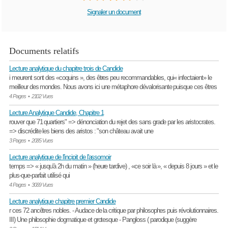
Signaler un document
Documents relatifs
Lecture analytique du chapitre trois de Candide
i meurent sont des «coquins », des êtres peu recommandables, qui« infectaient» le
meilleur des mondes. Nous avons ici une métaphore dévalorisante puisque ces êtres
4 Pages
•
2102 Vues
Lecture Analytique Candide, Chapitre 1
rouver que 71 quartiers" => dénonciation du rejet des sans grade par les aristocrates.
=> discrédite les biens des aristos : "son château avait une
3 Pages
•
2085 Vues
Lecture analytique de l'incipit de l'assomoir
temps => « jusqu'à 2h du matin » (heure tardive) , «ce soir là », « depuis 8 jours » et le
plus-que-parfait utilisé qui
4 Pages
•
3069 Vues
Lecture analytique chapitre premier Candide
r ces 72 ancêtres nobles. - Audace de la critique par philosophes puis révolutionnaires.
III) Une philosophie dogmatique et grotesque - Pangloss ( parodique (suggère