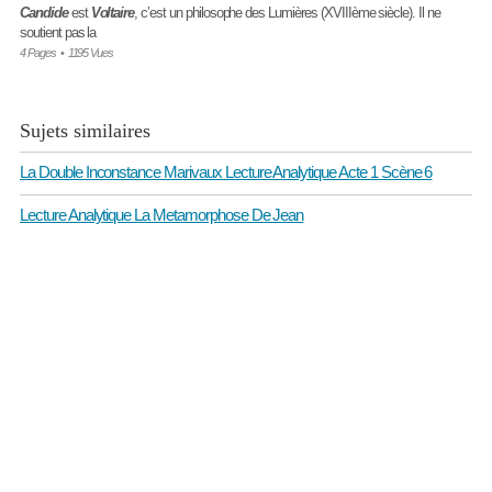
Candide
est
Voltaire
, c’est un philosophe des Lumières (XVIIIème siècle). Il ne
soutient pas la
4 Pages
•
1195 Vues
Sujets similaires
La Double Inconstance Marivaux Lecture Analytique Acte 1 Scène 6
Lecture Analytique La Metamorphose De Jean