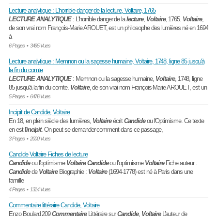
Lecture analytique : L'horrible danger de la lecture, Voltaire, 1765
LECTURE
ANALYTIQUE
: L'horrible danger de la
lecture
,
Voltaire
, 1765.
Voltaire
,
de son vrai nom François-Marie AROUET, est un philosophe des lumières né en 1694
à
6 Pages
•
3495 Vues
Lecture analytique : Memnon ou la sagesse humaine, Voltaire, 1748, ligne 85 jusqu'à
la fin du comte
LECTURE
ANALYTIQUE
: Memnon ou la sagesse humaine,
Voltaire
, 1748, ligne
85 jusqu'à la fin du comte.
Voltaire
, de son vrai nom François-Marie AROUET, est un
5 Pages
•
6476 Vues
Incipit de Candide, Voltaire
En 18, en plein siècle des lumières,
Voltaire
écrit
Candide
ou l'Optimisme. Ce texte
en est l'
incipit
. On peut se demander comment dans ce passage,
3 Pages
•
2000 Vues
Candide Voltaire Fiches de lecture
Candide
ou l’optimisme
Voltaire
Candide
ou l’optimisme
Voltaire
Fiche auteur :
Candide
de
Voltaire
Biographie :
Voltaire
(1694-1778) est né à Paris dans une
famille
4 Pages
•
1314 Vues
Commentaire littéraire Candide, Voltaire
Enzo Boulard 209
Commentaire
Littéraire sur
Candide
,
Voltaire
L’auteur de