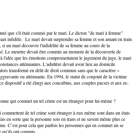
nné que s'il était commis par le mari. Le dicton "de mari à femme"
mari infidèle. Le mari devait surprendre sa femme et son amant en train
 si un mari découvre l'infidélité de sa femme au cours de la
risé. Le meurtre devait être commis au moment de la découverte de
t à l'idée que les émotions compromettaient le jugement du juge, le mari
constances atténuantes. L'adultère devait avoir lieu au domicile
alors transformé en délit de droit commun sans que le caractère «
aggravante ou atténuante. En 1994, le statut de conjoint de la victime
e dispositif a été élargi aux concubins, aux couples pacsés et aux ex-
onne qui commet un tel crime est un étranger pour lui-même ?
i commettent de tel crime sont étranger à eux même sont dans un états
ais en sorte que la personne sois en trans et ne savent même plus ce
même. C’est pour cela que parfois les personnes qui en commet un se
 ce qu’ils ont commis.