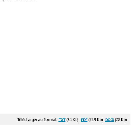
txt
pdf
docx
Télécharger au format
(3.1 Kb)
(55.9 Kb)
(7.8 Kb)