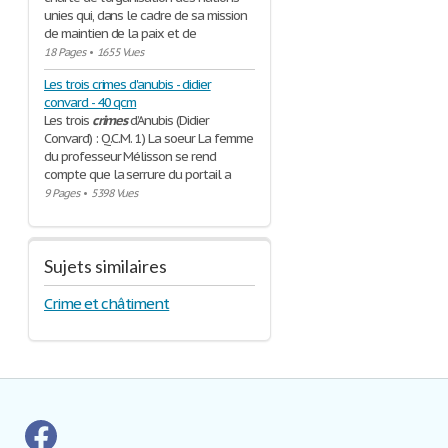
unies qui, dans le cadre de sa mission
de maintien de la paix et de
18 Pages
•
1655 Vues
Les trois crimes d'anubis - didier
convard - 40 qcm
Les trois
crimes
d’Anubis (Didier
Convard) : Q.C.M. 1) La soeur La femme
du professeur Mélisson se rend
compte que la serrure du portail a
9 Pages
•
5398 Vues
Sujets similaires
Crime et châtiment