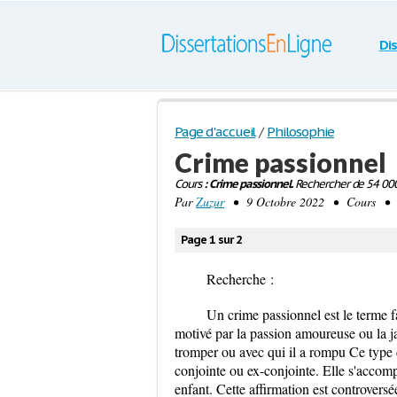
Di
Page d'accueil
/
Philosophie
Crime passionnel
Cours
: Crime passionnel.
Rechercher de 54 000
Par
Zuzur
• 9 Octobre 2022 • Cours • 4
Page 1 sur 2
Recherche
:
Un
crime passionnel
est le terme 
motivé par la passion amoureuse ou la ja
tromper ou avec qui il a rompu Ce type
conjointe ou ex-conjointe. Elle s'accomp
enfant. Cette affirmation est controver