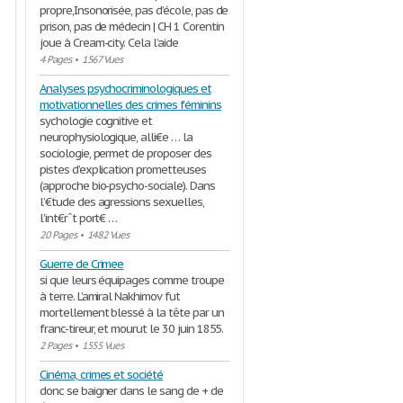
propre,Insonorisée, pas d’école, pas de
prison, pas de médecin | CH 1 Corentin
joue à Cream-city. Cela l’aide
4 Pages
•
1567 Vues
Analyses psychocriminologiques et
motivationnelles des crimes féminins
sychologie cognitive et
neurophysiologique, alli€e … la
sociologie, permet de proposer des
pistes d’explication prometteuses
(approche bio-psycho-sociale). Dans
l’€tude des agressions sexuelles,
l’int€rˆt port€ …
20 Pages
•
1482 Vues
Guerre de Crimee
si que leurs équipages comme troupe
à terre. L’amiral Nakhimov fut
mortellement blessé à la tête par un
franc-tireur, et mourut le 30 juin 1855.
2 Pages
•
1555 Vues
Cinéma, crimes et société
donc se baigner dans le sang de + de