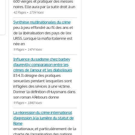
600 vierges et pratiquer des messes
noires. Elle aura par la suite droit à un
42 Pages
•
1734 Vues
Synthèse multinationales du crime
peu à peu effondré au fil des ans et
de la libéralisation des pays de l’ex
URSS. Lorsque la mafia italienne est
née en
9 Pages
•
1474 Vues
Influence du sadisme chez barbey
d'aurevilly: comparaison entre les
crimes de l'amour et les diaboliques
834. Il désigne des pratiques
sexuelles pendant lesquelles sont
infligées des sévices à une victime.
Donner la définition d’Huysmans dans
son roman A Rebours donne
9 Pages
•
1840 Vues
La répression du crime international
d’agression à la lumière du statut de
Rome
ernationaux, et particulièrement de la
charte de l’organisation des nations