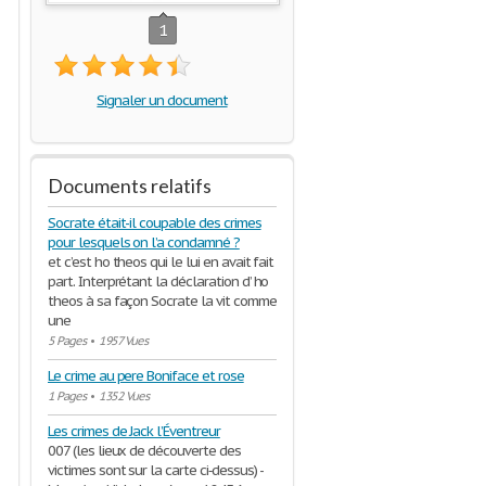
1
Signaler un document
Documents relatifs
Socrate était-il coupable des crimes
pour lesquels on l’a condamné ?
et c’est ho theos qui le lui en avait fait
part. Interprétant la déclaration d’ ho
theos à sa façon Socrate la vit comme
une
5 Pages
•
1957 Vues
Le crime au pere Boniface et rose
1 Pages
•
1352 Vues
Les crimes de Jack l’Éventreur
007 (les lieux de découverte des
victimes sont sur la carte ci‐dessus) -