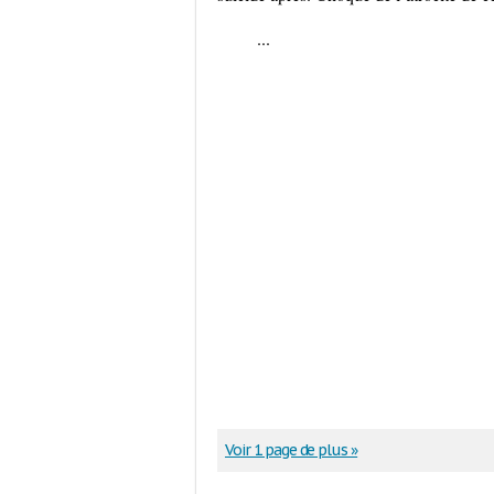
...
Voir 1 page de plus »