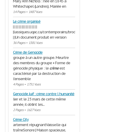
Mary Ann Nichols : née en 1845 à
Whitechapel (Londres). Mariée en
14 Pages
•
1487 Vues
Le crime organisé
| | | | | | | | | | | | | | | | |
|lassiques.uqac.ca/contemporains/brodeur.../crime_organise.doc
| |Un document produit en version
36 Pages
•
1381 Vues
Crime de Genocide
groupe à un autre groupe. Meurtre
des membres du groupe • Forme de
génocide physique : le
crime
est
caractérisé par la destruction de
l’ensemble
4 Pages
•
1751 Vues
Genocide Juif : crime contre l humanité
lier et le 23 mars de cette même
année, il obtint les...
2 Pages
•
1627 Vues
Crime City
artement répugnantVaisselle qui
traîneSonore | Maison spacieuse,