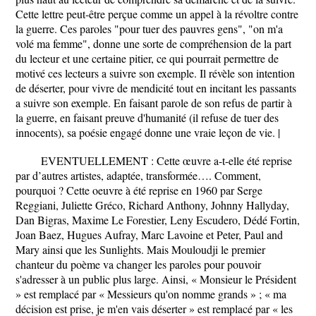
Cette lettre peut-être perçue comme un appel à la révoltre contre
la guerre. Ces paroles "pour tuer des pauvres gens", "on m'a
volé ma femme", donne une sorte de compréhension de la part
du lecteur et une certaine pitier, ce qui pourrait permettre de
motivé ces lecteurs a suivre son exemple. Il révèle son intention
de déserter, pour vivre de mendicité tout en incitant les passants
a suivre son exemple. En faisant parole de son refus de partir à
la guerre, en faisant preuve d'humanité (il refuse de tuer des
innocents), sa poésie engagé donne une vraie leçon de vie. |
EVENTUELLEMENT : Cette œuvre a-t-elle été reprise
par d’autres artistes, adaptée, transformée…. Comment,
pourquoi ? Cette oeuvre à été reprise en 1960 par Serge
Reggiani, Juliette Gréco, Richard Anthony, Johnny Hallyday,
Dan Bigras, Maxime Le Forestier, Leny Escudero, Dédé Fortin,
Joan Baez, Hugues Aufray, Marc Lavoine et Peter, Paul and
Mary ainsi que les Sunlights. Mais Mouloudji le premier
chanteur du poème va changer les paroles pour pouvoir
s'adresser à un public plus large. Ainsi, « Monsieur le Président
» est remplacé par « Messieurs qu'on nomme grands » ; « ma
décision est prise, je m'en vais déserter » est remplacé par « les