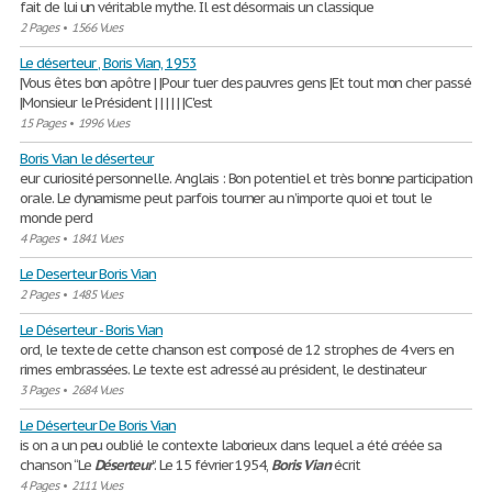
fait de lui un véritable mythe. Il est désormais un classique
2 Pages
•
1566 Vues
Le déserteur , Boris Vian, 1953
|Vous êtes bon apôtre | |Pour tuer des pauvres gens |Et tout mon cher passé
|Monsieur le Président | | | | | |C'est
15 Pages
•
1996 Vues
Boris Vian le déserteur
eur curiosité personnelle. Anglais : Bon potentiel et très bonne participation
orale. Le dynamisme peut parfois tourner au n’importe quoi et tout le
monde perd
4 Pages
•
1841 Vues
Le Deserteur Boris Vian
2 Pages
•
1485 Vues
Le Déserteur - Boris Vian
ord, le texte de cette chanson est composé de 12 strophes de 4 vers en
rimes embrassées. Le texte est adressé au président, le destinateur
3 Pages
•
2684 Vues
Le Déserteur De Boris Vian
is on a un peu oublié le contexte laborieux dans lequel a été créée sa
chanson “Le
Déserteur
”. Le 15 février 1954,
Boris
Vian
écrit
4 Pages
•
2111 Vues