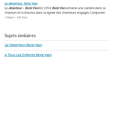
Le déserteur - Boris Vian
Le
déserteur
–
Boris
Vian
En 1954,
Boris
Vian
entame une carrière dans la
chanson et il s’inscrira dans la lignée des chanteurs engagés. Composée
2 Pages
•
565 Vues
Sujets similaires
Le Deserteur Boris Vian
A Tous Les Enfants Boris Vian