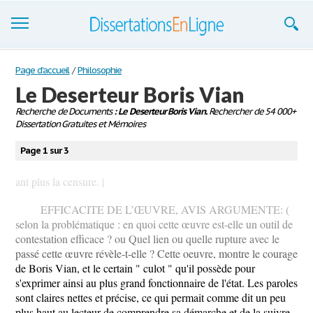
Dissertations
Page d'accueil
/
Philosophie
Le Deserteur Boris Vian
S'inscrire
Recherche de Documents
: Le Deserteur Boris Vian.
Rechercher de 54 000+
Dissertation Gratuites et Mémoires
Se connecter
Page 1 sur 3
Contactez-nous
ant plus la censure. |
EFFICACITE DE L’ŒUVRE, AVIS ARGUMENTE: (
selon la problématique : en quoi cette œuvre est-elle un outil de
contestation efficace ? ou Quel lien ou quelle rupture avec le
passé cette œuvre révèle-t-elle ? Cette oeuvre, montre le courage
de Boris Vian, et le certain " culot " qu'il possède pour
s'exprimer ainsi au plus grand fonctionnaire de l'état. Les paroles
sont claires nettes et précise, ce qui permait comme dit un peu
plus haut au lecteur de comprendre sa démarche et de la suivre.