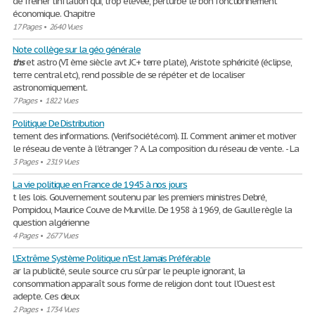
de freiner l'inflation qui, trop élevée, perturbe le bon fonctionnement
économique. Chapitre
17 Pages
•
2640 Vues
Note collège sur la géo générale
ths
et astro (VI ème siècle avt JC+ terre plate), Aristote sphéricité (éclipse,
terre central etc), rend possible de se répéter et de localiser
astronomiquement.
7 Pages
•
1822 Vues
Politique De Distribution
tement des informations. (Verifsociété.com). II. Comment animer et motiver
le réseau de vente à l'étranger ? A. La composition du réseau de vente. - La
3 Pages
•
2319 Vues
La vie politique en France de 1945 à nos jours
t les lois. Gouvernement soutenu par les premiers ministres Debré,
Pompidou, Maurice Couve de Murville. De 1958 à 1969, de Gaulle règle la
question algérienne
4 Pages
•
2677 Vues
L'Extrême Système Politique n'Est Jamais Préférable
ar la publicité, seule source cru sûr par le peuple ignorant, la
consommation apparaît sous forme de religion dont tout l’Ouest est
adepte. Ces deux
2 Pages
•
1734 Vues