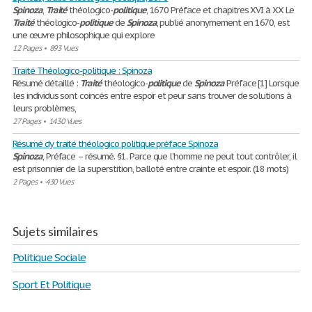
Spinoza
,
Traité
théologico-
politique
, 1670 Préface et chapitres XVI à XX Le
Traité
théologico-
politique
de
Spinoza
, publié anonymement en 1670, est
une œuvre philosophique qui explore
12 Pages
•
893 Vues
Traité Théologico-politique : Spinoza
Résumé détaillé :
Traité
théologico-
politique
de
Spinoza
Préface [1] Lorsque
les individus sont coincés entre espoir et peur sans trouver de solutions à
leurs problèmes,
27 Pages
•
1430 Vues
Résumé dy traité théologico politique préface Spinoza
Spinoza
, Préface – résumé. §1. Parce que l’homme ne peut tout contrôler, il
est prisonnier de la superstition, balloté entre crainte et espoir. (18 mots)
2 Pages
•
430 Vues
Sujets similaires
Politique Sociale
Sport Et Politique