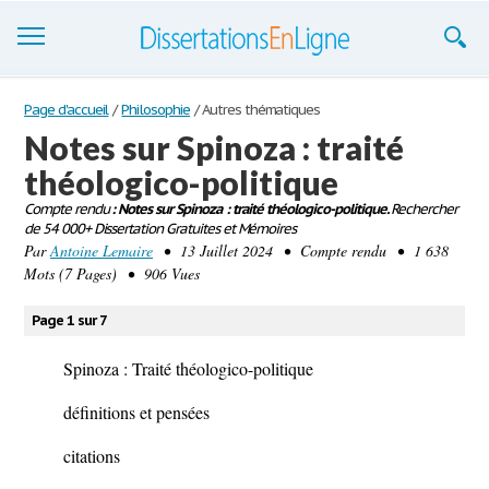
Dissertations
Page d'accueil
/
Philosophie
/
Autres thématiques
Notes sur Spinoza : traité
S'inscrire
théologico-politique
Se connecter
Compte rendu
: Notes sur Spinoza : traité théologico-politique.
Rechercher
de 54 000+ Dissertation Gratuites et Mémoires
Contactez-nous
Par
Antoine Lemaire
• 13 Juillet 2024 • Compte rendu • 1 638
Mots (7 Pages) • 906 Vues
Page 1 sur 7
Spinoza : Traité théologico-politique
définitions et pensées
citations