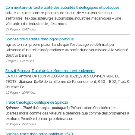
Commentaire de texte traité des autorités théologiques et politiques
ndiale, et ça des contre-pousses de l’industrie = cas industriel qui
s’effondre : textile, sidérurgie automobile, industries mécaniques = une
véritable crise industrielle, c’est moins
22 Pages
•
2242 Vues
Spinoza tiré du traité théologico-politique
agir selon son propre plaisir, tandis que l’esclavage se définirait par
l’absence d’une telle indépendance au profit d’une soumission à la volonté
d’autrui. Dans la
7 Pages
•
1990 Vues
Extrait Spinoza, Traité de la réforme de l'entendement
CAROFF Antoine OPTION PHILOSOPHIE 03/11/2015 COMMENTAIRE DE
TEXTE :
Spinoza
,
Traité
de la réforme de l’entendement, B 30 – B 32, Trad. B.
Rousset, Ed.
12 Pages
•
1049 Vues
Traité théologico-politique de Spinoza
Spinoza
–
Traité
théologico-
politique
I / Présentation Considérer les
libertés moins comme des valeurs à défendre que comme des problèmes à
explorer. Première tension problématique
20 Pages
•
2955 Vues
Spinoza, traité théologico-politique, 1670