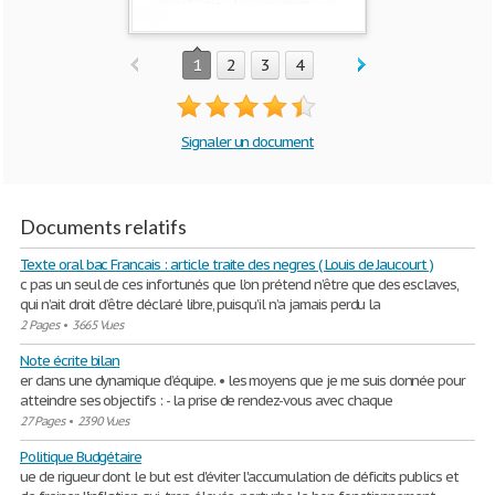
1
2
3
4
Signaler un document
Documents relatifs
Texte oral bac Francais : article traite des negres ( Louis de Jaucourt )
c pas un seul de ces infortunés que l’on prétend n’être que des esclaves,
qui n’ait droit d’être déclaré libre, puisqu’il n’a jamais perdu la
2 Pages
•
3665 Vues
Note écrite bilan
er dans une dynamique d’équipe. • les moyens que je me suis donnée pour
atteindre ses objectifs : - la prise de rendez-vous avec chaque
27 Pages
•
2390 Vues
Politique Budgétaire
ue de rigueur dont le but est d'éviter l'accumulation de déficits publics et