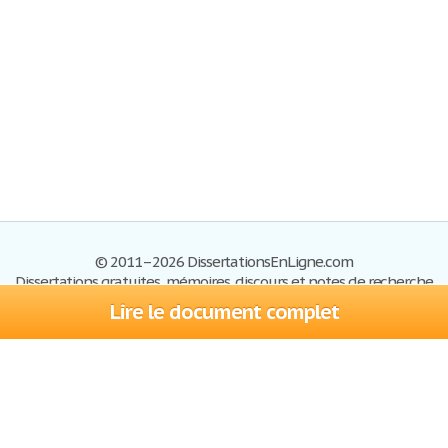
© 2011–2026 DissertationsEnLigne.com
Dissertations gratuites, mémoires, discours et notes de recherche
Lire le document complet
Dissertations
Plan du site
S'inscrire
Foire aux questions
Politique de confidentialité
Se connecter
Contactez-nous
Conditions d'utilisation