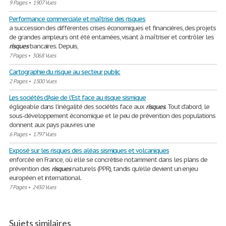
9 Pages
•
1907 Vues
Performance commerciale et maîtrise des risques
a succession des différentes crises économiques et financières, des projets
de grandes ampleurs ont été entamées, visant à maîtriser et contrôler les
risques
bancaires. Depuis,
7 Pages
•
3068 Vues
Cartographie du risque au secteur public
2 Pages
•
1500 Vues
Les sociétés d'Asie de l'Est face au risque sismique
égligeable dans l’inégalité des sociétés face aux
risques
. Tout d’abord, le
sous-développement économique et le peu de prévention des populations
donnent aux pays pauvres une
6 Pages
•
1797 Vues
Exposé sur les risques des aléas sismiques et volcaniques
enforcée en France, où elle se concrétise notamment dans les plans de
prévention des
risques
naturels (PPR), tandis qu'elle devient un enjeu
européen et international.
7 Pages
•
2430 Vues
Sujets similaires