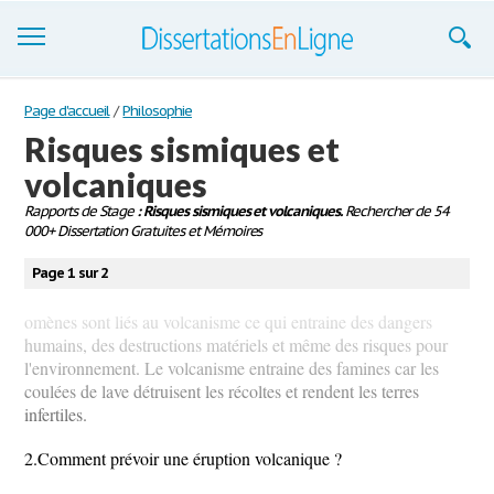
Dissertations
Page d'accueil
/
Philosophie
Risques sismiques et
S'inscrire
volcaniques
Se connecter
Rapports de Stage
: Risques sismiques et volcaniques.
Rechercher de 54
000+ Dissertation Gratuites et Mémoires
Contactez-nous
Page 1 sur 2
omènes sont liés au volcanisme ce qui entraine des dangers
humains, des destructions matériels et même des risques pour
l'environnement. Le volcanisme entraine des famines car les
coulées de lave détruisent les récoltes et rendent les terres
infertiles.
2.Comment prévoir une éruption volcanique ?