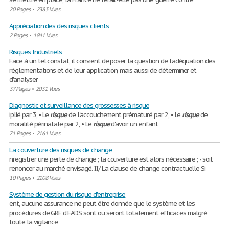
20 Pages
•
2383 Vues
Appréciation des des risques clients
2 Pages
•
1841 Vues
Risques Industriels
Face à un tel constat, il convient de poser la question de l'adéquation des
réglementations et de leur application, mais aussi de déterminer et
d'analyser
37 Pages
•
2031 Vues
Diagnostic et surveillance des grossesses à risque
iplié par 3, • Le
risque
de l'accouchement prématuré par 2, • Le
risque
de
moralité périnatale par 2, • Le
risque
d'avoir un enfant
71 Pages
•
2161 Vues
La couverture des risques de change
nregistrer une perte de change ; la couverture est alors nécessaire ; - soit
renoncer au marché envisagé. II/ La clause de change contractuelle Si
10 Pages
•
2108 Vues
Système de gestion du risque d'entreprise
ent, aucune assurance ne peut être donnée que le système et les
procédures de GRE d’EADS sont ou seront totalement efficaces malgré
toute la vigilance