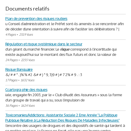
Documents relatifs
Plan de prevention des risques routiers
u Conseil d’administration et le Préfet sont-ils amenés à se rencontrer afin
de décider d’une orientation à suivre afin de faciliter les délibérations ? |
4 Pages
•
2519 Vues
Régulation et risque systémique dans le secteur
d’un géant du marché financier. Le
risque
correspond à l’incertitude qui
existe aujourd’hui sur le montant des flux futurs et donc la valeur de
24 Pages
•
2255 Vues
Risque Banquaire
&/ # # * . )% % #2 &# # ) * 9, 3)9 # ) # 7 2% # 9 . : 3
17 Pages
•
1632 Vues
Ccartogra phie des risques
iale, engagée fin 2003, par le « Club d’Audit des Assureurs » sous la forme
d’un groupe de travail qui a su, sous l’impulsion de
36 Pages
•
1624 Vues
Toxicomanies/Addictions: Assistante Sociale 2 Eme Année " La Politique
Publique Relative à La Réduction Des Risques De Maladies Infectieuses"
l'encontre des usagers de drogues et des dispositifs de santé qui tardent à
se mettre en place, la France ne ferait-elle pas une "guerre contre