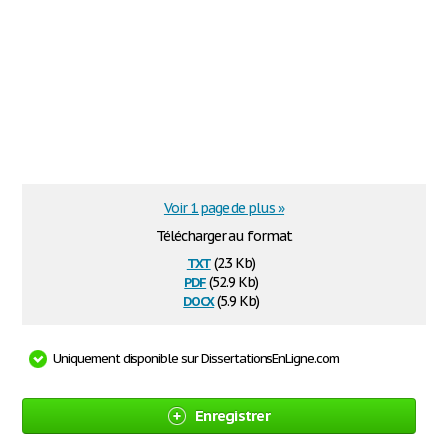
Voir 1 page de plus »
Télécharger au format
txt
(2.3 Kb)
pdf
(52.9 Kb)
docx
(5.9 Kb)
Uniquement disponible sur DissertationsEnLigne.com
Enregistrer