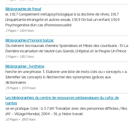
Bibliographie de freud
ie, 1917 Complément métapsychologique à la doctrine de rêves, 1917
L'inquiétante étrangeté et autres essais, 1919 On bat un enfant, 1919
Psychogenèse d'un cas d'homosexualité
2 Pages
•
1654 Vues
Bibliographie d' honoré balzac
Où mènent les mauvais chemins Splendeurs et Misès des courtisans : IV. La
Dernière incarnation de Vautrin Les Grands, L'Hôpital et le Peuple Un Prince
3 Pages
•
1852 Vues
Bibliographie : Synthèse
herche en une phrase. 3. Elaborer une liste de mots-clés ou « concepts » a.
Identifier les concepts b. Rechercher des synonymes (grâces aux
dictionnaires
29 Pages
•
1559 Vues
Les bibliographies du centre de ressources pédagogiques du cafoc de
nantes
se en pratique. Cote : G 3.7 JAY Travailler avec des personnes difficiles / Ros
JAY – Village Mondial, 2004 – 91 p. Notre travail
10 Pages
•
2003 Vues