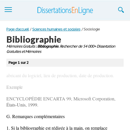
Dissertations
Page d'accueil
/
Sciences humaines et sociales
/
Sociologie
Bibliographie
S'inscrire
Mémoires Gratuits
: Bibliographie.
Rechercher de 54 000+ Dissertation
Gratuites et Mémoires
Se connecter
Page 1 sur 2
Contactez-nous
abricant du logiciel, lieu de production, date de production.
Exemple
ENCYCLOPÉDIE ENCARTA 99, Microsoft Corporation,
États-Unis, 1999.
G. Remarques complémentaires
1. Si la bibliographie est rédigée à la main, on remplace