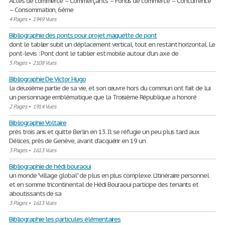
Actes de commerce – Commerçants – Fonds de commerce – Concurrence
– Consommation, 6éme
4 Pages
•
1949 Vues
Bibliographie des ponts pour projet maquette de pont
dont le tablier subit un déplacement vertical, tout en restant horizontal. Le
pont-levis : Pont dont le tablier est mobile autour d'un axe de
5 Pages
•
2108 Vues
Bibliographie De Victor Hugo
la deuxième partie de sa vie, et son œuvre hors du commun ont fait de lui
un personnage emblématique que la Troisième République a honoré
2 Pages
•
1914 Vues
Bibliographie Voltaire
près trois ans et quitte Berlin en 13. Il se réfugie un peu plus tard aux
Délices, près de Genève, avant d’acquérir en 19 un
3 Pages
•
1613 Vues
Bibliographie de hédi bouraoui
un monde "village global" de plus en plus complexe. L'itinéraire personnel
et en somme tricontinental de Hédi Bouraoui participe des tenants et
aboutissants de sa
3 Pages
•
1613 Vues
Bibliographie les particules élémentaires