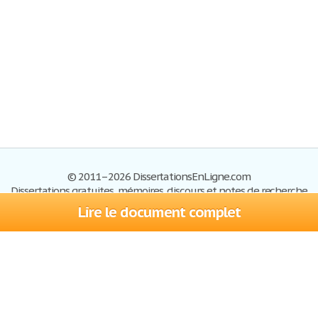
© 2011–2026 DissertationsEnLigne.com
Dissertations gratuites, mémoires, discours et notes de recherche
Lire le document complet
Dissertations
Plan du site
S'inscrire
Foire aux questions
Politique de confidentialité
Se connecter
Contactez-nous
Conditions d'utilisation