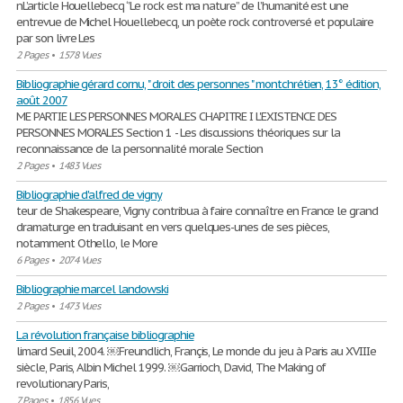
nL’article Houellebecq ‘’Le rock est ma nature’’ de l’humanité est une
entrevue de Michel Houellebecq, un poète rock controversé et populaire
par son livre Les
2 Pages
•
1578 Vues
Bibliographie gérard cornu, " droit des personnes " montchrétien, 13° édition,
août 2007
ME PARTIE LES PERSONNES MORALES CHAPITRE I L'EXISTENCE DES
PERSONNES MORALES Section 1 - Les discussions théoriques sur la
reconnaissance de la personnalité morale Section
2 Pages
•
1483 Vues
Bibliographie d'alfred de vigny
teur de Shakespeare, Vigny contribua à faire connaître en France le grand
dramaturge en traduisant en vers quelques-unes de ses pièces,
notamment Othello, le More
6 Pages
•
2074 Vues
Bibliographie marcel landowski
2 Pages
•
1473 Vues
La révolution française bibliographie
limard Seuil, 2004. ￼Freundlich, Françis, Le monde du jeu à Paris au XVIIIe
siècle, Paris, Albin Michel 1999. ￼Garrioch, David, The Making of
revolutionary Paris,
7 Pages
•
1856 Vues