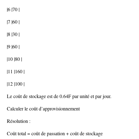
|6 |70 |
|7 |60 |
|8 |30 |
|9 |60 |
|10 |80 |
|11 |160 |
|12 |100 |
Le coût de stockage est de 0.64F par unité et par jour.
Calculer le coût d’approvisionnement
Résolution :
Coût total = coût de passation + coût de stockage