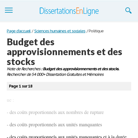
Dissertations
Page d'accueil
/
Sciences humaines et sociales
/
Politique
Budget des
S'inscrire
approvisionnements et des
Se connecter
stocks
Contactez-nous
Note de Recherches
: Budget des approvisionnements et des stocks.
Rechercher de 54 000+ Dissertation Gratuites et Mémoires
Page 1 sur 18
ue :
- des coûts proportionnels aux nombres de rupture
- des coûts proportionnels aux unités manquantes
- des coûts proportionnels aux unités manquantes et à la durée