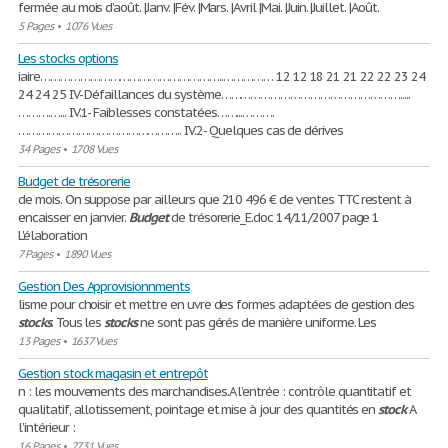
fermée au mois d’août. |Janv. |Fév. |Mars. |Avril |Mai. |Juin. |Juillet. |Août.
5 Pages
•
1076 Vues
Les stocks options
iaire………………………………………………..…………… 12 12 18 21 21 22 22 23 24
24 24 25 IV- Défaillances du système……………………………………………….....
……….…... IV.1- Faiblesses constatées……...……….
………………………………………….. IV.2- Quelques cas de dérives
34 Pages
•
1708 Vues
Budget de trésorerie
de mois. On suppose par ailleurs que 210 496 € de ventes TTC restent à
encaisser en janvier.
Budget
de trésorerie_E.doc 14/11/2007 page 1
L'élaboration
7 Pages
•
1890 Vues
Gestion Des Approvisionnments
lisme pour choisir et mettre en uvre des formes adaptées de gestion des
stocks
. Tous les
stocks
ne sont pas gérés de manière uniforme. Les
13 Pages
•
1637 Vues
Gestion stock magasin et entrepôt
n : les mouvements des marchandises.A l’entrée : contrôle quantitatif et
qualitatif, allotissement, pointage et mise à jour des quantités en
stock
A
l’intérieur :
16 Pages
•
2731 Vues