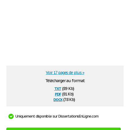
Voir 17 pages de plus »
Télécharger au format
txt
(8.9 Kb)
pdf
(81 Kb)
docx
(7.8 Kb)
Uniquement disponible sur DissertationsEnLigne.com