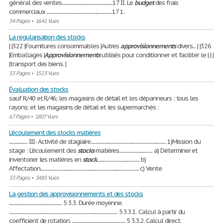
général des ventes....................................................17 II. Le
budget
des frais
commerciaux ...................................................................17 1.
34 Pages
•
1641 Vues
La regularisation des stocks
| |322 |Fournitures consommables |Autres
approvisionnements
divers... | |326
|Emballages |
Approvisionnements
utilisés pour conditionner et faciliter le | | |
|transport des biens. |
33 Pages
•
1523 Vues
Évaluation des stocks
sauf R/40 et R/46; les magasins de détail et les dépanneurs : tous les
rayons; et les magasins de détail et les supermarchés :
67 Pages
•
1807 Vues
L'écoulement des stocks matières
................... III- Activité de stagiaire............................................................................. 1)Mission du
stage : L'écoulement des
stocks
matières.................................. a) Déterminer et
inventorier les matières en
stock
............................................ b)
Affectation..................................................................................................... c) Vente
33 Pages
•
3485 Vues
La gestion des approvisionnements et des stocks
...................................................... 5 3.3. Durée moyenne.
............................................................................................................... 5 3.3.1. Calcul à partir du
coefficient de rotation. ...................................................... 5 3.3.2. Calcul direct.