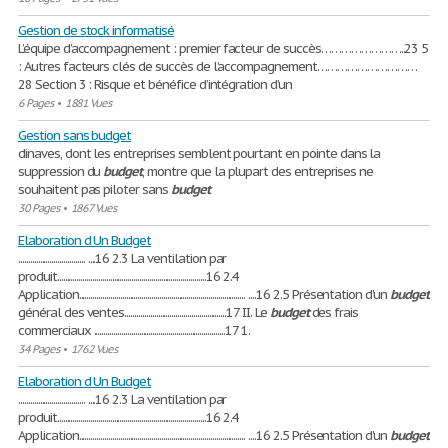
Gestion de stock informatisé
L’équipe d’accompagnement : premier facteur de succès……………………..23 5
: Autres facteurs clés de succès de l’accompagnement…………………………
28 Section 3 : Risque et bénéfice d’intégration d’un
6 Pages
•
1881 Vues
Gestion sans budget
dinaves, dont les entreprises semblent pourtant en pointe dans la
suppression du
budget
, montre que la plupart des entreprises ne
souhaitent pas piloter sans
budget
30 Pages
•
1867 Vues
Elaboration d Un Budget
.................................. ....16 2.3 La ventilation par
produit............................................................................16 2.4
Application..................................................................................... ....16 2.5 Présentation d'un
budget
général des ventes....................................................17 II. Le
budget
des frais
commerciaux ...................................................................17 1.
34 Pages
•
1762 Vues
Elaboration d Un Budget
.................................. ....16 2.3 La ventilation par
produit............................................................................16 2.4
Application..................................................................................... ....16 2.5 Présentation d'un
budget