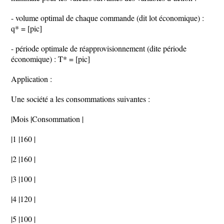
- volume optimal de chaque commande (dit lot économique) :
q* = [pic]
- période optimale de réapprovisionnement (dite période
économique) : T* = [pic]
Application :
Une société a les consommations suivantes :
|Mois |Consommation |
|1 |160 |
|2 |160 |
|3 |100 |
|4 |120 |
|5 |100 |