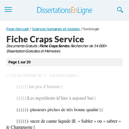
Dissertations
Page d'accueil
/
Sciences humaines et sociales
/
Sociologie
Fiche Craps Service
S'inscrire
Documents Gratuits
: Fiche Craps Service.
Rechercher de 54 000+
Dissertation Gratuites et Mémoires
Se connecter
Page 1 sur 20
Contactez-nous
| | | |d’alcoolémie de 9°. |caractéristique |
| | | | | | |un peu d’histoire |
| | | | | |Les ingrédients |d’hier à aujourd’hui |
| | | | | |- plusieurs pêches de très bonne qualité | |
| | | | | |- sucre de canne liquide |II. « Sabler » ou « sabrer »
le Champagne |