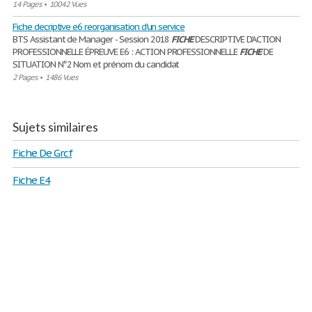
14 Pages
•
10042 Vues
Fiche decriptive e6 reorganisation d'un service
BTS Assistant de Manager - Session 2018
FICHE
DESCRIPTIVE D’ACTION
PROFESSIONNELLE ÉPREUVE E6 : ACTION PROFESSIONNELLE
FICHE
DE
SITUATION N°2 Nom et prénom du candidat
2 Pages
•
1486 Vues
Sujets similaires
Fiche De Grcf
Fiche E4