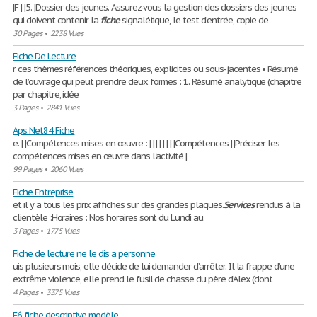
|F | |5. |Dossier des jeunes. Assurez-vous la gestion des dossiers des jeunes
qui doivent contenir la
fiche
signalétique, le test d’entrée, copie de
30 Pages
•
2238 Vues
Fiche De Lecture
r ces thèmes références théoriques, explicites ou sous-jacentes • Résumé
de l’ouvrage qui peut prendre deux formes : 1. Résumé analytique (chapitre
par chapitre, idée
3 Pages
•
2841 Vues
Aps Net84 Fiche
e. | |Compétences mises en œuvre : | | | | | | | |Compétences | |Préciser les
compétences mises en œuvre dans l'activité |
99 Pages
•
2060 Vues
Fiche Entreprise
et il y a tous les prix affiches sur des grandes plaques.
Services
rendus à la
clientèle :Horaires : Nos horaires sont du Lundi au
3 Pages
•
1775 Vues
Fiche de lecture ne le dis a personne
uis plusieurs mois, elle décide de lui demander d’arrêter. Il la frappe d’une
extrême violence, elle prend le fusil de chasse du père d’Alex (dont
4 Pages
•
3375 Vues
E6 fiche descriptive modèle