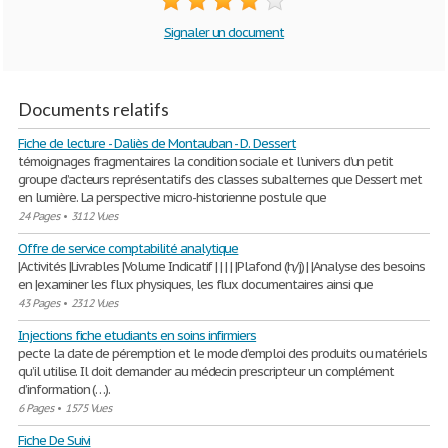
Signaler un document
Documents relatifs
Fiche de lecture - Daliès de Montauban - D. Dessert
témoignages fragmentaires la condition sociale et l’univers d’un petit
groupe d’acteurs représentatifs des classes subalternes que Dessert met
en lumière. La perspective micro-historienne postule que
24 Pages
•
3112 Vues
Offre de service comptabilité analytique
|Activités |Livrables |Volume Indicatif | | | | |Plafond (h/j) | |Analyse des besoins
en |examiner les flux physiques, les flux documentaires ainsi que
43 Pages
•
2312 Vues
Injections fiche etudiants en soins infirmiers
pecte la date de péremption et le mode d’emploi des produits ou matériels
qu’il utilise. Il doit demander au médecin prescripteur un complément
d’information (…).
6 Pages
•
1575 Vues
Fiche De Suivi