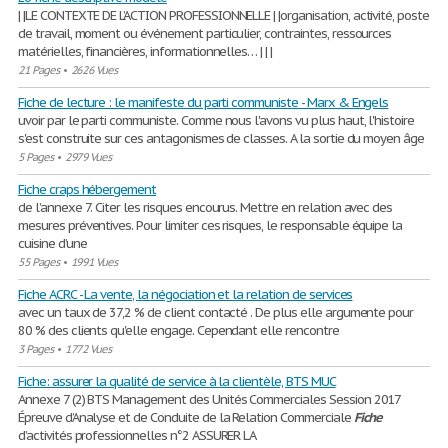
| |LE CONTEXTE DE L’ACTION PROFESSIONNELLE | |organisation, activité, poste
de travail, moment ou événement particulier, contraintes, ressources
matérielles, financières, informationnelles… | | |
21 Pages
•
2626 Vues
Fiche de lecture : le manifeste du parti communiste - Marx & Engels
uvoir par le parti communiste. Comme nous l'avons vu plus haut, l'histoire
s'est construite sur ces antagonismes de classes. A la sortie du moyen âge
5 Pages
•
2979 Vues
Fiche craps hébergement
de l’annexe 7. Citer les risques encourus. Mettre en relation avec des
mesures préventives. Pour limiter ces risques, le responsable équipe la
cuisine d’une
55 Pages
•
1991 Vues
Fiche ACRC - La vente, la négociation et la relation de services
avec un taux de 37,2 % de client contacté . De plus elle argumente pour
80 % des clients qu'elle engage. Cependant elle rencontre
3 Pages
•
1772 Vues
Fiche: assurer la qualité de service à la clientèle, BTS MUC
Annexe 7 (2) BTS Management des Unités Commerciales Session 2017
Épreuve d’Analyse et de Conduite de la Relation Commerciale
Fiche
d’activités professionnelles n°2 ASSURER LA