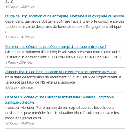
35 a)
39 Pages
•
1888 Vues
Etude de l’implantation d’une entreprise Tibétaine à la conquête du monde
Cependant, la marque tibétaine doit faire face à
une
forte concurrence des
leaders du marché des paires de lunettes de luxe. L’engagement éthique
et
12 Pages
•
2072 Vues
Comment se déroule la procédure comptable d’une entreprise ?
rvice dans le bâtiment (Plombier) Je vais vous présenter mon thème qui est
le suivit d’un dossier client. LE CHEMINEMENT TYPE D'UN DOSSIER CLIENT (
6 Pages
•
1576 Vues
Aspects fiscaux de l’implantation d’une entreprise etrangère au Maroc
nt la date de l’obtention de l’agrément. * 17,5% * Taux de l’impôt retenu à
la source Les taux de l’IS retenu à la source
17 Pages
•
1886 Vues
La Mise En Société d'Une Entreprise Individuelle : Analyse Comptable,
Juridique Et Fiscale.
trées par Monsieur Pierre au sein de son exploitation et les solutions
envisagées pour remédier à cette situation. Nous étudierons ensuite les
modalités juridiques et
40 Pages
•
2458 Vues