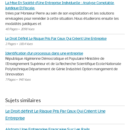
La Mise En Société d'Une Entreprise Individuelle : Analyse Comptable,
Juridique Et Fiscale.
trées par Monsieur Pierre au sein de son exploitation et les solutions
envisagées pour remédier à cette situation. Nous étudierons ensuite les
modalités juridiques et
40 Pages
•
2098 Vues
Le Droit Définit Le Risque Pris Par Ceux Qui Créent Une Entreprise
2 Pages
•
1814 Vues
Identification d’un processus dans une entreprise
République Algérienne Démocratique et Populaire Ministère de
l’Enseignement Supérieur et de la Recherche Scientifique Ecole Nationale
Polytechnique Département de Génie Industriel Option mangement de
l’innovation
7 Pages
•
945 Vues
Sujets similaires
Le Droit définit Le Risque Pris Par Ceux Qui Créent Une
Entreprise
Alstom Une Entreprise Française Sur Les Rails