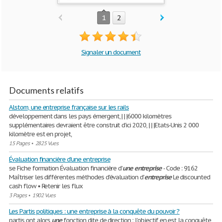
1
2
Signaler un document
Documents relatifs
Alstom, une entreprise française sur les rails
développement dans les pays émergent, | | |6000 kilomètres
supplémentaires devraient être construit d’ici 2020, | | |Etats-Unis 2 000
kilomètre est en projet,
15 Pages
•
2825 Vues
Évaluation financière d'une entreprise
se Fiche formation Évaluation financière d'
une
entreprise
- Code : 9162
Maîtriser les différentes méthodes d'évaluation d'
entreprise
Le discounted
cash flow • Retenir les flux
3 Pages
•
1902 Vues
Les Partis politiques : une entreprise à la conquête du pouvoir ?
partis ont alors
une
fonction dite de direction ; l’objectif en est la conquête