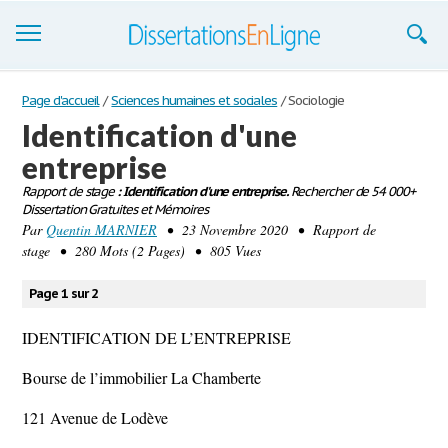
Dissertations
Page d'accueil
/
Sciences humaines et sociales
/
Sociologie
Identification d'une
S'inscrire
entreprise
Se connecter
Rapport de stage
: Identification d'une entreprise.
Rechercher de 54 000+
Dissertation Gratuites et Mémoires
Contactez-nous
Par
Quentin MARNIER
• 23 Novembre 2020 • Rapport de
stage • 280 Mots (2 Pages) • 805 Vues
Page 1 sur 2
IDENTIFICATION DE L’ENTREPRISE
Bourse de l’immobilier La Chamberte
121 Avenue de Lodève