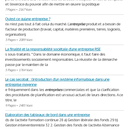
et l’exercice du pouvoir afin de mettre en œuvre la politique
7 Pages
•
2167 Vues
Qu'est ce qu'une entreprise ?
rix n’est pas tout à fait celui du marché. L’
entreprise
produit et a besoin de
facteur de production (travail, capital, matières premières, terres, logiciels,
organisation).
3 Pages
•
2089 Vues
La finalité et la responsabilité sociétale d’une entreprise RSE
s sous-traitants. * Dans le domaine économique, il faut faire des
investissements socialement responsables. La réussite de la démarche
passe par le maintien de la
5 Pages
•
1764 Vues
Le cas secobat : l'introduction d'un système informatique dans une
entreprise moyenne
e fréquemment dans les
entreprises
commerciales et que la clarification
des procédures de planification est un souci actuel de leurs directions. A ce
titre, le
9 Pages
•
2485 Vues
Elaboraton des tableaux de bord dans une entreprise
ds de l’activite formation continue 28 a) Gestion libérale des fonds 29 b)
Gestion interventionniste 32 2. Gestion des fonds de l’activite Alternance