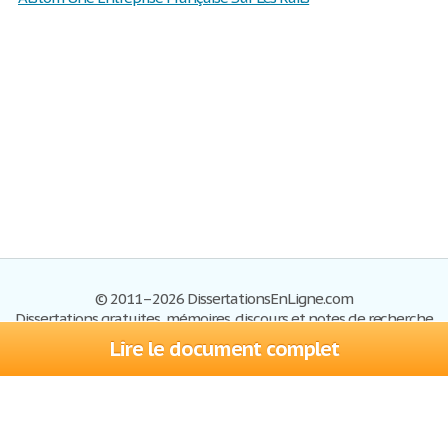
© 2011–2026 DissertationsEnLigne.com
Dissertations gratuites, mémoires, discours et notes de recherche
Lire le document complet
Dissertations
Plan du site
S'inscrire
Foire aux questions
Politique de confidentialité
Se connecter
Contactez-nous
Conditions d'utilisation