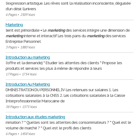
l’expression artistique. Les rêves sont la réalisation inconsciente, déguisée
d’un désir. L’univers
6 Pages
•
2509 Vues
Marketing
lient est primordiale • Le
marketing
des services intègre une dimension de
marketing
interne et interactif Les trois pans du
marketing
des services
Entreprise Personnel
3 Pages
•
1880 Vues
Introduction au marketing
l’offre et la demande) * Etudier les attentes des clients * Propose les
produits et services les plus à même de répondre à leurs
17 Pages
•
1734 Vues
Introduction Au Marketing
DMINISTRATION DU PERSONNEL IV- Les retenues sur salaires 1. Les
cotisations salariales à la CNSS 2. Les cotisations salariales à la Caisse
Interprofessionnelle Marocaine de
38 Pages
•
1373 Vues
Introduction aux études marketing
mmation ? * Quelles sont les attentes des consommateurs ? * Quel est le
volume de marché ? * Quel est le profil des clients
6 Pages
•
1458 Vues