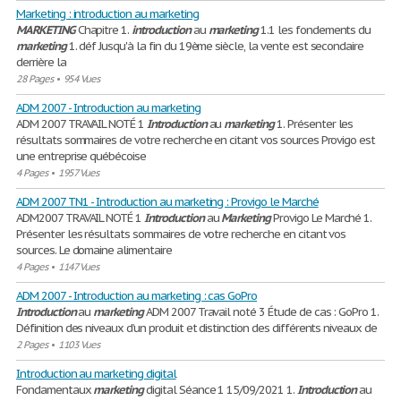
Marketing : introduction au marketing
MARKETING
Chapitre 1.
introduction
au
marketing
1.1 les fondements du
marketing
1. déf Jusqu'à la fin du 19ème siècle, la vente est secondaire
derrière la
28 Pages
•
954 Vues
ADM 2007 - Introduction au marketing
ADM 2007 TRAVAIL NOTÉ 1
Introduction
au
marketing
1. Présenter les
résultats sommaires de votre recherche en citant vos sources Provigo est
une entreprise québécoise
4 Pages
•
1957 Vues
ADM 2007 TN1 - Introduction au marketing : Provigo le Marché
ADM2007 TRAVAIL NOTÉ 1
Introduction
au
Marketing
Provigo Le Marché 1.
Présenter les résultats sommaires de votre recherche en citant vos
sources. Le domaine alimentaire
4 Pages
•
1147 Vues
ADM 2007 - Introduction au marketing : cas GoPro
Introduction
au
marketing
ADM 2007 Travail noté 3 Étude de cas : GoPro 1.
Définition des niveaux d’un produit et distinction des différents niveaux de
2 Pages
•
1103 Vues
Introduction au marketing digital
Fondamentaux
marketing
digital Séance 1 15/09/2021 1.
Introduction
au