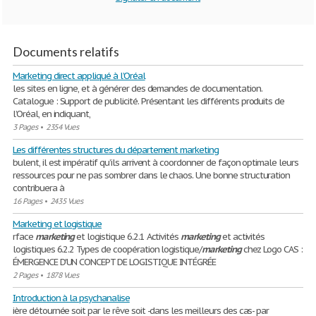
Documents relatifs
Marketing direct appliqué à l’Oréal
les sites en ligne, et à générer des demandes de documentation.
Catalogue : Support de publicité. Présentant les différents produits de
l’Oréal, en indiquant,
3 Pages
•
2354 Vues
Les différentes structures du département marketing
bulent, il est impératif qu’ils arrivent à coordonner de façon optimale leurs
ressources pour ne pas sombrer dans le chaos. Une bonne structuration
contribuera à
16 Pages
•
2435 Vues
Marketing et logistique
rface
marketing
et logistique 6.2.1 Activités
marketing
et activités
logistiques 6.2.2 Types de coopération logistique/
marketing
chez Logo CAS :
ÉMERGENCE D'UN CONCEPT DE LOGISTIQUE INTÉGRÉE
2 Pages
•
1878 Vues
Introduction à la psychanalise
ière détournée soit par le rêve soit -dans les meilleurs des cas- par