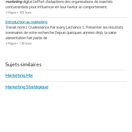
marketing
digital L’effort d’adaptions des organisations de marchés
concurrentiels pour influencer en leur faveur le comportement
2 Pages
•
901 Vues
Introduction au marketing
Travail noté 2 Crudessence Par Joany Lachance 1. Présenter les résultats
sommaires de votre recherche Depuis quelques années déjà, la saine
alimentation fait partis de
4 Pages
•
738 Vues
Sujets similaires
Marketing Mix
Marketing Stratégique