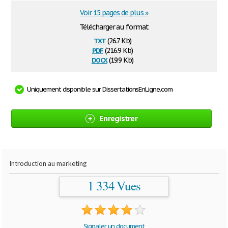
Voir 15 pages de plus »
Télécharger au format
txt
(26.7 Kb)
pdf
(216.9 Kb)
docx
(19.9 Kb)
Uniquement disponible sur DissertationsEnLigne.com
Enregistrer
Introduction au marketing
1 334 Vues
Signaler un document