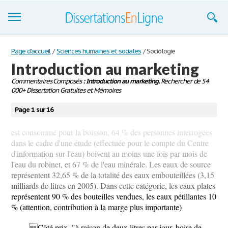
Dissertations
Page d'accueil
/
Sciences humaines et sociales
/
Sociologie
Introduction au marketing
S'inscrire
Commentaires Composés
: Introduction au marketing.
Rechercher de 54
000+ Dissertation Gratuites et Mémoires
Se connecter
Page 1 sur 16
Contactez-nous
est consommé pour la boisson. 64 % des personnes interrogées
dans le cadre d'une étude (effectuée pour le compte du Centre
d'information sur l'eau) boivent au moins une fois par mois de
l'eau du robinet, et 67 % de l'eau minérale. Les eaux de source
représentent 32,65 % de la totalité des eaux embouteillées (3,15
milliards de litres en 2005). Dans cette catégorie, les eaux plates
représentent 90 % des bouteilles vendues, les eaux pétillantes 10
% (attention, contribution à la marge plus importante)
Côté prix, "à raison de deux litres par jour, boire de